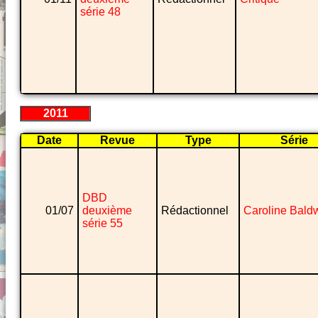
série 48
2011
Date
Revue
Type
Série
DBD
01/07
deuxième
Rédactionnel
Caroline Bald
série 55