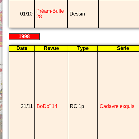
Préam-Bulle
01/10
Dessin
28
1998
Date
Revue
Type
Série
21/11
BoDoï 14
RC 1p
Cadavre exquis