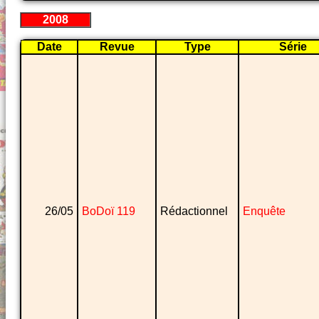
2008
Date
Revue
Type
Série
26/05
BoDoï 119
Rédactionnel
Enquête