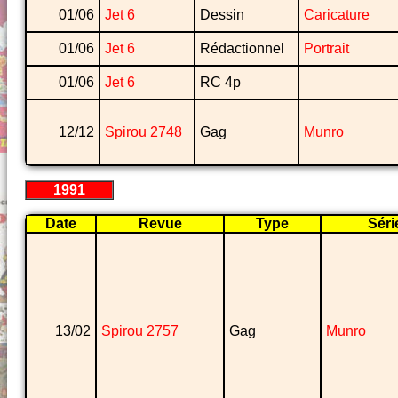
01/06
Jet 6
Dessin
Caricature
01/06
Jet 6
Rédactionnel
Portrait
01/06
Jet 6
RC 4p
12/12
Spirou 2748
Gag
Munro
1991
Date
Revue
Type
Séri
13/02
Spirou 2757
Gag
Munro