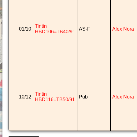
Tintin
01/10
AS-F
Alex Nora
HBD106=TB40/91
Tintin
10/12
Pub
Alex Nora
HBD116=TB50/91