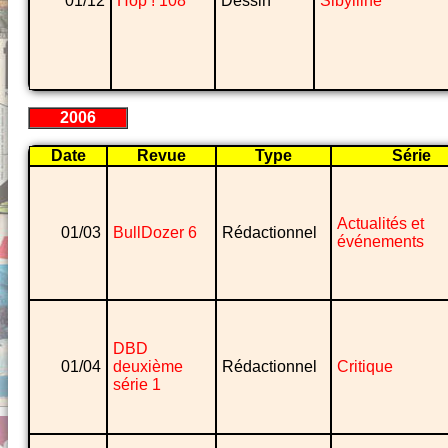
01/12
Hop ! 108
Dessin
Sibylline
2006
Date
Revue
Type
Série
Actualités et
01/03
BullDozer 6
Rédactionnel
événements
DBD
01/04
deuxième
Rédactionnel
Critique
série 1