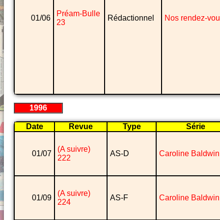
Préam-Bulle
01/06
Rédactionnel
Nos rendez-vou
23
1996
Date
Revue
Type
Série
(A suivre)
01/07
AS-D
Caroline Baldwin
222
(A suivre)
01/09
AS-F
Caroline Baldwin
224