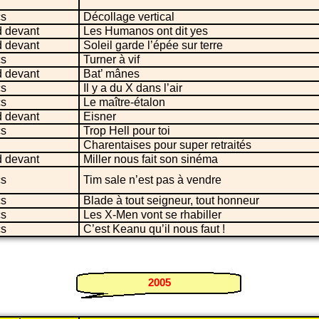
s
Décollage vertical
 devant
Les Humanos ont dit yes
 devant
Soleil garde l’épée sur terre
s
Turner à vif
 devant
Bat’ mânes
s
Il y a du X dans l’air
s
Le maître-étalon
 devant
Eisner
s
Trop Hell pour toi
Charentaises pour super retraités
 devant
Miller nous fait son sinéma
s
Tim sale n’est pas à vendre
s
Blade à tout seigneur, tout honneur
s
Les X-Men vont se rhabiller
s
C’est Keanu qu’il nous faut !
2005