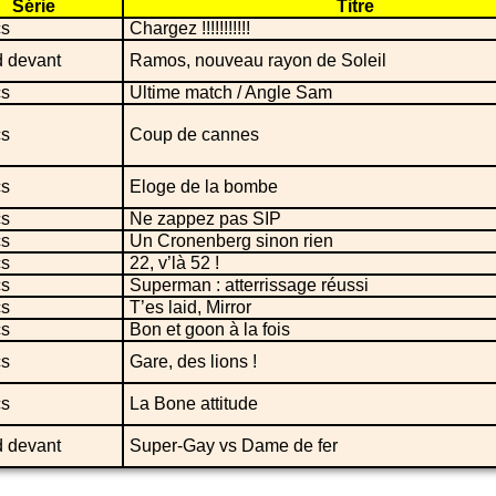
Série
Titre
s
Chargez !!!!!!!!!!!
 devant
Ramos, nouveau rayon de Soleil
s
Ultime match / Angle Sam
s
Coup de cannes
s
Eloge de la bombe
s
Ne zappez pas SIP
s
Un Cronenberg sinon rien
s
22, v’là 52 !
s
Superman : atterrissage réussi
s
T’es laid, Mirror
s
Bon et goon à la fois
s
Gare, des lions !
s
La Bone attitude
 devant
Super-Gay vs Dame de fer