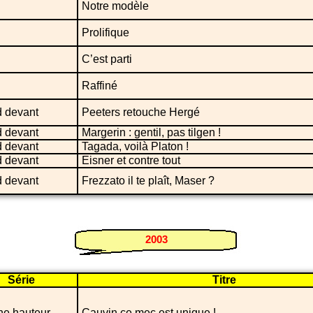
Notre modèle
Prolifique
C’est parti
Raffiné
 devant
Peeters retouche Hergé
 devant
Margerin : gentil, pas tilgen !
 devant
Tagada, voilà Platon !
 devant
Eisner et contre tout
 devant
Frezzato il te plaît, Maser ?
2003
Série
Titre
ne hauteur
Cauvin ce mec est unique !