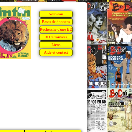
Nouveau
Bases de données
Recherche d'une BD
BD retrouvées
Liens
Aide et contact