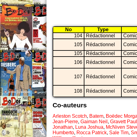
No
Type
104
Rédactionnel
Comic
105
Rédactionnel
Comic
105
Rédactionnel
Comic
106
Rédactionnel
Comic
107
Rédactionnel
Comic
108
Rédactionnel
Comic
Co-auteurs
Arleston Scotch
,
Batem
,
Boëdec Morg
Jean-Pierre
,
Gaiman Neil
,
Gravett Paul
Jonathan
,
Luna Joshua
,
McNiven Stev
Humberto
,
Rocca Patrick
,
Sale Tim
,
Sm