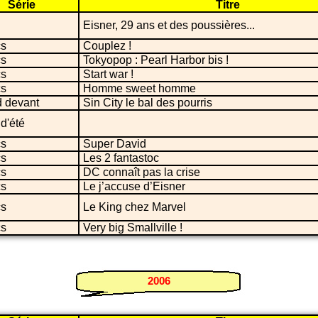
Série
Titre
Eisner, 29 ans et des poussières...
s
Couplez !
s
Tokyopop : Pearl Harbor bis !
s
Start war !
s
Homme sweet homme
 devant
Sin City le bal des pourris
 d'été
s
Super David
s
Les 2 fantastoc
s
DC connaît pas la crise
s
Le j’accuse d’Eisner
s
Le King chez Marvel
s
Very big Smallville !
2006