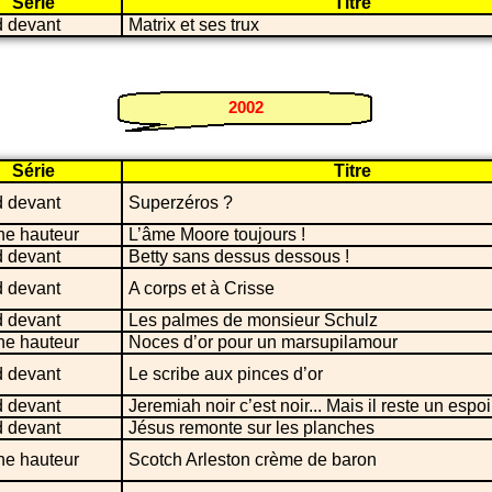
Série
Titre
 devant
Matrix et ses trux
2002
Série
Titre
 devant
Superzéros ?
ne hauteur
L’âme Moore toujours !
 devant
Betty sans dessus dessous !
 devant
A corps et à Crisse
 devant
Les palmes de monsieur Schulz
ne hauteur
Noces d’or pour un marsupilamour
 devant
Le scribe aux pinces d’or
 devant
Jeremiah noir c’est noir... Mais il reste un espoir
 devant
Jésus remonte sur les planches
ne hauteur
Scotch Arleston crème de baron