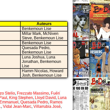
Auteurs
Benkemoun Lise
Millar Mark, McNiven
Steve, Benkemoun Lise
Benkemoun Lise
Quesada Pedro,
Benkemoun Lise
Luna Joshua, Luna
Jonathan, Benkemoun
Lise
Hamm Nicolas, Howard
Josh, Benkemoun Lise
zo Stelio
,
Frezzato Massimo
,
Fuéri
Paul
,
King Stephen
,
Lloyd David
,
Luna
 Emmanuel
,
Quesada Pedro
,
Ramos
.
,
Vidal Jean-Marc
,
Villarrubia José
,