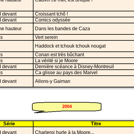
 devant
Croissant tchô !
 devant
Comics odyssée
ne hauteur
Dans les bandes de Caza
s
Vert serein
Haddock et tchouk tchouk nougat
s
Conan est très bûchant
s
La vérité si je Moore
 devant
Dernière scéance à Disney-Montreuil
s
Ca glisse au pays des Marvel
 devant
Allons-y Gaiman
2004
Série
Titre
 devant
Charleroi hurle à la Moore...