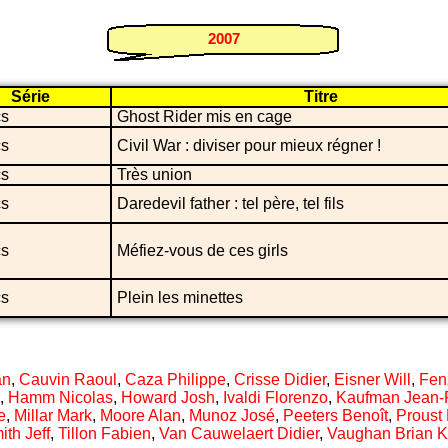
2007
Série
Titre
s
Ghost Rider mis en cage
s
Civil War : diviser pour mieux régner !
s
Très union
s
Daredevil father : tel père, tel fils
s
Méfiez-vous de ces girls
s
Plein les minettes
an
,
Cauvin Raoul
,
Caza Philippe
,
Crisse Didier
,
Eisner Will
,
Fen
,
Hamm Nicolas
,
Howard Josh
,
Ivaldi Florenzo
,
Kaufman Jean-
e
,
Millar Mark
,
Moore Alan
,
Munoz José
,
Peeters Benoît
,
Proust
ith Jeff
,
Tillon Fabien
,
Van Cauwelaert Didier
,
Vaughan Brian K