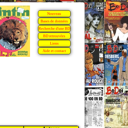
Nouveau
Bases de données
Recherche d'une BD
BD retrouvées
Liens
Aide et contact