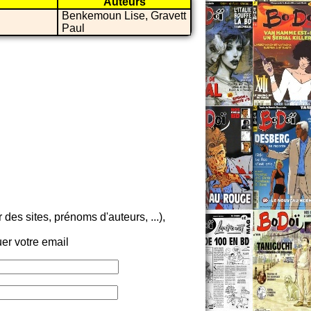
Auteurs
Benkemoun Lise, Gravett
Paul
es sites, prénoms d'auteurs, ...),
er votre email