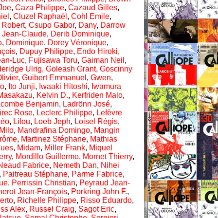
Joe
,
Caza Philippe
,
Cazaud Gilles
,
iel
,
Cluzel Raphaël
,
Cohl Emile
,
 Robert
,
Csupo Gabor
,
Dany
,
Darrow
 Jean-Claude
,
Derib Dominique
,
o
,
Dominique
,
Dorey Véronique
,
nçois
,
Dupuy Philippe
,
Endo Hiroki
,
ean-Luc
,
Fujisawa Toru
,
Gaiman Neil
,
eridge Ulrig
,
Goleash Grant
,
Goscinny
livier
,
Guibert Emmanuel
,
Gwen
,
to
,
Ito Junji
,
Iwaaki Hitoshi
,
Iwamura
 Masakazu
,
Kelvin D.
,
Kerfriden Malo
,
acombe Benjamin
,
Ladrönn José
,
irec Rose
,
Leclerc Philippe
,
Lefèvre
Léo
,
Lilou
,
Loeb Jeph
,
Loisel Régis
,
Milo
,
Mandrafina Domingo
,
Mangin
érôme
,
Martinez Stéphane
,
Mathias
gues
,
Midam
,
Miller Frank
,
Miquel
erry
,
Mordillo Guillermo
,
Mornet Thierry
,
Neaud Fabrice
,
Nemeth Dan
,
Nihei
,
Paitreau Stéphane
,
Parme Fabrice
,
que
,
Perrissin Christian
,
Peyraud Jean-
herot Jean-François
,
Porkring John F.
,
erto
,
Richelle Philippe
,
Risso Eduardo
,
ss Alex
,
Russel Craig
,
Sagot Eric
,
Natsuo
,
Semal Christophe
,
Serpieri