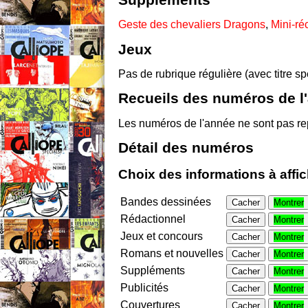
Suppléments
Geste des chevaliers Dragons
,
Mini-réc
Jeux
Pas de rubrique régulière (avec titre s
Recueils des numéros de l
Les numéros de l'année ne sont pas re
Détail des numéros
Choix des informations à affi
Bandes dessinées
Cacher
Montrer
Rédactionnel
Cacher
Montrer
Jeux et concours
Cacher
Montrer
Romans et nouvelles
Cacher
Montrer
Suppléments
Cacher
Montrer
Publicités
Cacher
Montrer
Couvertures
Cacher
Montrer