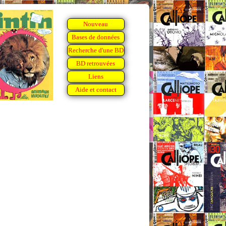
Nouveau
Bases de données
Recherche d'une BD
BD retrouvées
Liens
Aide et contact