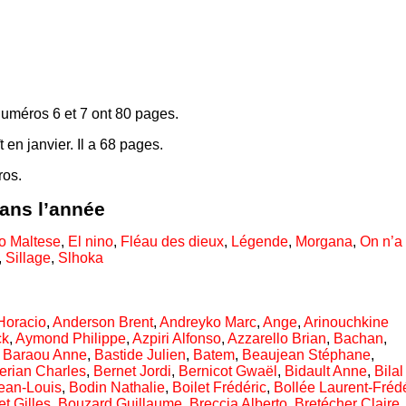
numéros 6 et 7 ont 80 pages.
en janvier. Il a 68 pages.
ros.
dans l’année
o Maltese
,
El nino
,
Fléau des dieux
,
Légende
,
Morgana
,
On n’a
,
Sillage
,
Slhoka
Horacio
,
Anderson Brent
,
Andreyko Marc
,
Ange
,
Arinouchkine
ck
,
Aymond Philippe
,
Azpiri Alfonso
,
Azzarello Brian
,
Bachan
,
,
Baraou Anne
,
Bastide Julien
,
Batem
,
Beaujean Stéphane
,
erian Charles
,
Bernet Jordi
,
Bernicot Gwaël
,
Bidault Anne
,
Bilal
ean-Louis
,
Bodin Nathalie
,
Boilet Frédéric
,
Bollée Laurent-Fréd
t Gilles
,
Bouzard Guillaume
,
Breccia Alberto
,
Bretécher Claire