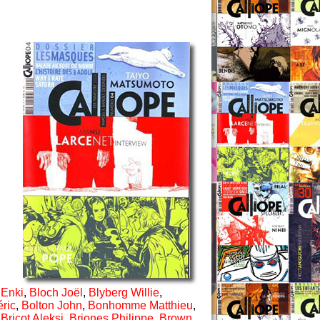
 Enki
,
Bloch Joël
,
Blyberg Willie
,
éric
,
Bolton John
,
Bonhomme Matthieu
,
,
Bricot Aleksi
,
Briones Philippe
,
Brown