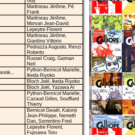
Guy
Martineau Jérôme, Pé
Frank
Martineau Jérôme,
Morvan Jean-David
Lepeytre Florent
Martineau Jérôme,
Giardino Vittorio
Pedrazza Augusto, Renzi
Roberto
Russel Craig, Gaiman
Neil
Python-Bernicot Marielle,
inité...
Ikeda Riyoko
Bloch Joël, Ikeda Riyoko
Bloch Joël, Yazawa Aï
Python-Bernicot Marielle,
Cazaud Gilles, Soufflard
Thierry
Bernicot Gwaël, Kalonji
Jean-Philippe, Nemeth
Dan, Sorrentino Fred
Lepeytre Florent,
Fujisawa Toru