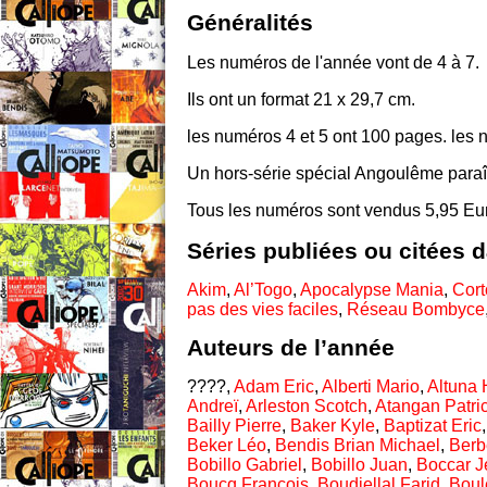
Généralités
Les numéros de l'année vont de 4 à 7.
Ils ont un format 21 x 29,7 cm.
les numéros 4 et 5 ont 100 pages. les 
Un hors-série spécial Angoulême paraît 
Tous les numéros sont vendus 5,95 Eu
Séries publiées ou citées 
Akim
,
Al’Togo
,
Apocalypse Mania
,
Cort
pas des vies faciles
,
Réseau Bombyce
Auteurs de l’année
????,
Adam Eric
,
Alberti Mario
,
Altuna 
Andreï
,
Arleston Scotch
,
Atangan Patri
Bailly Pierre
,
Baker Kyle
,
Baptizat Eric
Beker Léo
,
Bendis Brian Michael
,
Berb
Bobillo Gabriel
,
Bobillo Juan
,
Boccar J
Boucq François
,
Boudjellal Farid
,
Boule