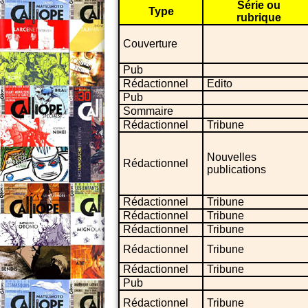
Série ou
Type
rubrique
Couverture
Pub
Rédactionnel
Edito
Pub
Sommaire
Rédactionnel
Tribune
Nouvelles
Rédactionnel
publications
Rédactionnel
Tribune
Rédactionnel
Tribune
Rédactionnel
Tribune
Rédactionnel
Tribune
Rédactionnel
Tribune
Pub
Rédactionnel
Tribune