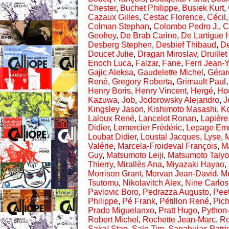
Chester
,
Buchet Philippe
,
Busiek Kurt
,
Cazaux Gilles
,
Cestac Florence
,
Cécil
Colman Stephan
,
Colombo Pedro J.
,
C
Geofrey
,
De Brab Carine
,
De Lartigue 
Desberg Stephen
,
Desbief Thibaud
,
De
Doucet Julie
,
Dragan Miroslav
,
Druillet
Enoch Luca
,
Falzar
,
Fane
,
Ferri Jean-
Gajic Aleksa
,
Gaudelette Michel
,
Gérar
René
,
Gregory Roberta
,
Grimault Paul
Henry Boris
,
Henry Vincent
,
Hergé
,
Ho
Kazuwa
,
Job
,
Jodorowsky Alejandro
,
J
Kingsley Jason
,
Kishimoto Masashi
,
Ko
Laloux René
,
Lancelot Ronan
,
Lapière
Didier
,
Lemercier Frédéric
,
Lepage Em
Loubat Didier
,
Loustal Jacques
,
Lyse
,
M
Valérie
,
Marcela-Froideval François
,
M
Guy
,
Matsumoto Leiji
,
Matsumoto Taiy
Thierry
,
Mirallès Ana
,
Miyazaki Hayao
,
Morrison Grant
,
Morvan Jean-David
,
Mo
Tsutomu
,
Nikolavitch Alex
,
Nine Carlos
Pavlovic Boro
,
Pedrazza Augusto
,
Peet
Philippe
,
Pé Frank
,
Pétillon René
,
Pic
Prado Miguelanxo
,
Pratt Hugo
,
Python-
Robert Michel
,
Rochette Jean-Marc
,
Ro
Sakaï Stan
,
Sale Tim
,
Sanahujas Patri