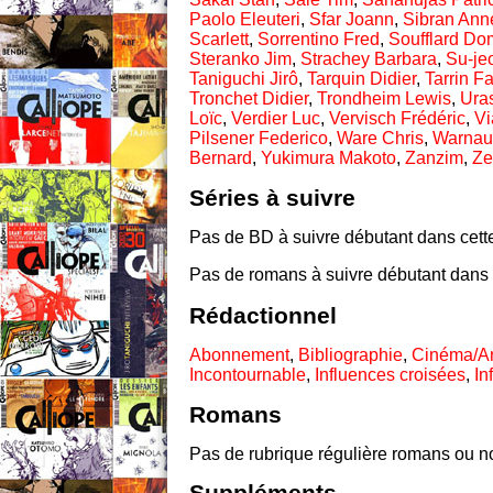
Paolo Eleuteri
,
Sfar Joann
,
Sibran Ann
Scarlett
,
Sorrentino Fred
,
Soufflard Do
Steranko Jim
,
Strachey Barbara
,
Su-je
Taniguchi Jirô
,
Tarquin Didier
,
Tarrin F
Tronchet Didier
,
Trondheim Lewis
,
Ura
Loïc
,
Verdier Luc
,
Vervisch Frédéric
,
Vi
Pilsener Federico
,
Ware Chris
,
Warnaut
Bernard
,
Yukimura Makoto
,
Zanzim
,
Ze
Séries à suivre
Pas de BD à suivre débutant dans cett
Pas de romans à suivre débutant dans 
Rédactionnel
Abonnement
,
Bibliographie
,
Cinéma/A
Incontournable
,
Influences croisées
,
In
Romans
Pas de rubrique régulière romans ou no