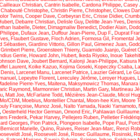
Cailleaux Christian
,
Cantrin Isabelle
,
Cardona Philippe
,
Casey 
,
Chabouté Christophe
,
Christin Pierre
,
Christopher
,
Clowes Dan
olor Twins
,
Cooper Dave
,
Corbeyran Eric
,
Crisse Didier
,
Crumb
Hubert
,
Debarre Christian
,
Delisle Guy
,
Delitte Jean-Yves
,
Denis
than Isabelle
,
Dieter
,
Dimagmaliw Benedict
,
Dodier Alain
,
Dod
 Philippe
,
Dufaux Jean
,
Duffour Jean-Pierre
,
Dup F.
,
Duprat Fra
Yves
,
Flaubert Gustave
,
Floch Adrien
,
Formosa Gil
,
Fromental J
d Sébastien
,
Giardino Vittorio
,
Gillon Paul
,
Gimenez Juan
,
Godd
,
Grimbert Pierre
,
Groensteen Thierry
,
Guarnido Juanjo
,
Guéret O
ndius Gerrie
,
Howard John
,
Hubert
,
Ikeda Riyoko
,
Inoue Takehi
ohnson Dave
,
Joubert Bernard
,
Kalonji Jean-Philippe
,
Katsura
ffel Laurent
,
Koïke Kazuo
,
Kojima Goseki
,
Kopeczky Csaba
,
L
 Denis
,
Larcenet Manu
,
Larcenet Patrice
,
Lauzier Gérard
,
Le Gu
manuel
,
Lepeytre Florent
,
Lereculey Jérôme
,
Leroyer Hugues
,
adeline Pierre-Yves
,
Maïtena
,
Maksymowicz Thomas
,
Manara 
aric Raymond
,
Marmonnier Christian
,
Martin Gary
,
Martineau J
ou
,
Matt Joe
,
McFarlane Todd
,
Mézières Jean-Claude
,
Micol Hu
Mo/CDM
,
Moebius
,
Montellier Chantal
,
Moon-hee Kim
,
Moore T
uly Françoise
,
Munoz José
,
Naïto Yamada
,
Naoki Yamamoto
,
,
Oesterheld Hector German
,
Omond Eric
,
Pahlawan Guillaume
ers Frederik
,
Pekar Harvey
,
Pellejero Ruben
,
Pelletier Frédéri
hard Georges
,
Pion Patrick
,
Plongeon Isabelle
,
Pope Paul
,
Porc
Bernicot Marielle
,
Quino
,
Raives
,
Reiser Jean-Marc
,
Renzi Rob
oseveldt José
,
Roosevelt José
,
Rosec Guillaume
,
Rosinski
,
Ro
ce
,
Satrapi Marjane
,
Savoia Sylvain
,
Scipion Johan
,
Sekikawa 