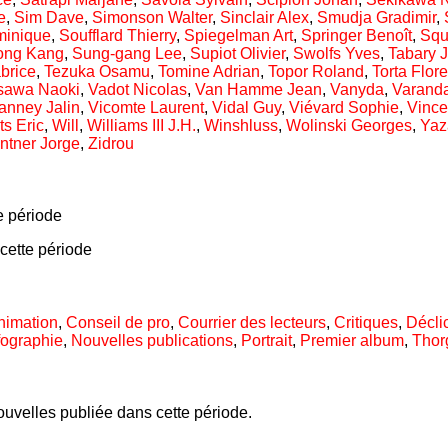
e
,
Sim Dave
,
Simonson Walter
,
Sinclair Alex
,
Smudja Gradimir
,
minique
,
Soufflard Thierry
,
Spiegelman Art
,
Springer Benoît
,
Squ
ong Kang
,
Sung-gang Lee
,
Supiot Olivier
,
Swolfs Yves
,
Tabary 
abrice
,
Tezuka Osamu
,
Tomine Adrian
,
Topor Roland
,
Torta Flor
sawa Naoki
,
Vadot Nicolas
,
Van Hamme Jean
,
Vanyda
,
Varanda
anney Jalin
,
Vicomte Laurent
,
Vidal Guy
,
Viévard Sophie
,
Vince
s Eric
,
Will
,
Williams III J.H.
,
Winshluss
,
Wolinski Georges
,
Yaz
ntner Jorge
,
Zidrou
e période
cette période
nimation
,
Conseil de pro
,
Courrier des lecteurs
,
Critiques
,
Décli
fographie
,
Nouvelles publications
,
Portrait
,
Premier album
,
Thor
uvelles publiée dans cette période.