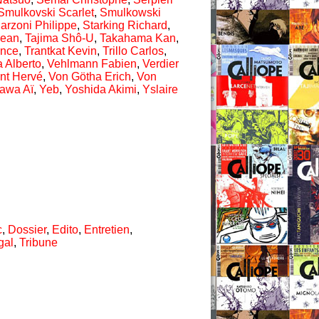
Smulkovski Scarlet
,
Smulkowski
arzoni Philippe
,
Starking Richard
,
Jean
,
Tajima Shô-U
,
Takahama Kan
,
ence
,
Trantkat Kevin
,
Trillo Carlos
,
 Alberto
,
Vehlmann Fabien
,
Verdier
nt Hervé
,
Von Götha Erich
,
Von
awa Aï
,
Yeb
,
Yoshida Akimi
,
Yslaire
c
,
Dossier
,
Edito
,
Entretien
,
gal
,
Tribune