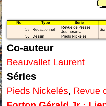
No
Type
Série
Revue de Presse
58
Rédactionnel
Six
Journorama
58
Dessin
Pieds Nickelés
Co-auteur
Beauvallet Laurent
Séries
Pieds Nickelés
,
Revue 
Forton Gérald Jr : Lien