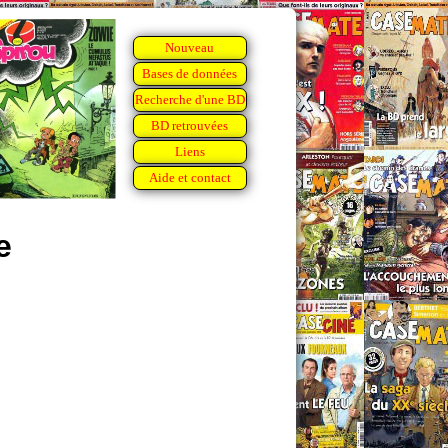
Nouveau
Bases de données
Recherche d'une BD
BD retrouvées
Liens
Aide et contact
e