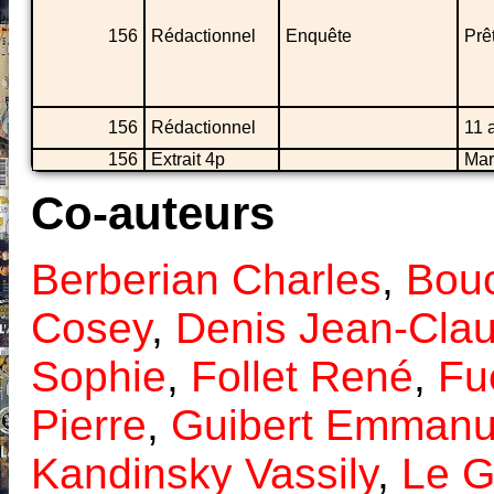
156
Rédactionnel
Enquête
Prê
156
Rédactionnel
11 
156
Extrait 4p
Mar
Co-auteurs
Berberian Charles
,
Bouc
Cosey
,
Denis Jean-Cla
Sophie
,
Follet René
,
Fu
Pierre
,
Guibert Emmanu
Kandinsky Vassily
,
Le G