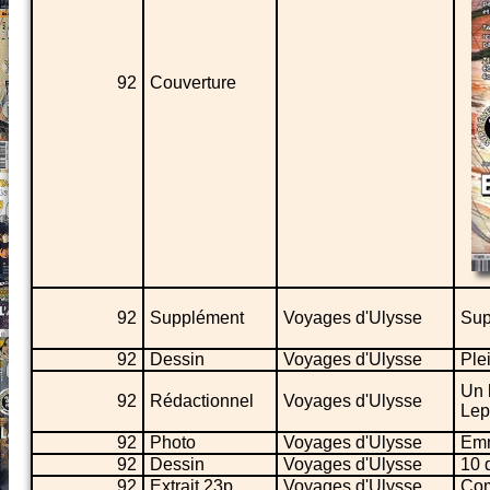
92
Couverture
92
Supplément
Voyages d'Ulysse
Sup
92
Dessin
Voyages d'Ulysse
Ple
Un 
92
Rédactionnel
Voyages d'Ulysse
Lep
92
Photo
Voyages d'Ulysse
Emm
92
Dessin
Voyages d'Ulysse
10 
92
Extrait 23p
Voyages d'Ulysse
Com