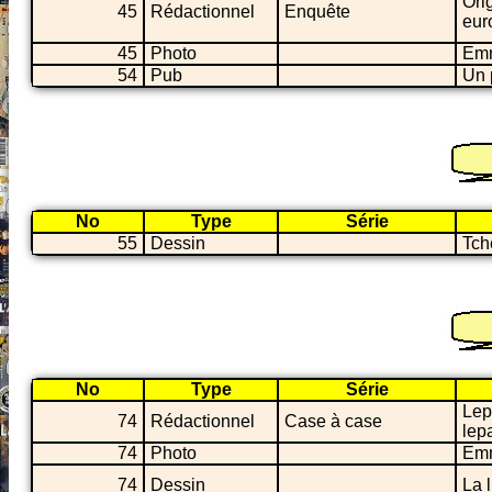
Ori
45
Rédactionnel
Enquête
eur
45
Photo
Emm
54
Pub
Un 
No
Type
Série
55
Dessin
Tch
No
Type
Série
Lep
74
Rédactionnel
Case à case
lep
74
Photo
Emm
74
Dessin
La 