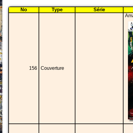
No
Type
Série
Ama
156
Couverture