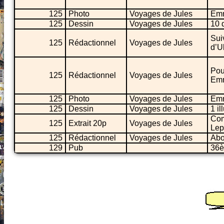
125
Photo
Voyages de Jules
Emm
125
Dessin
Voyages de Jules
10 
Sui
125
Rédactionnel
Voyages de Jules
d’U
Pou
125
Rédactionnel
Voyages de Jules
Emm
125
Photo
Voyages de Jules
Emm
125
Dessin
Voyages de Jules
1 il
Com
125
Extrait 20p
Voyages de Jules
Lep
125
Rédactionnel
Voyages de Jules
Abo
129
Pub
36è