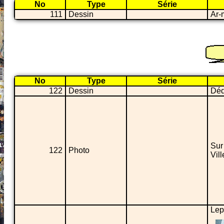
No
Type
Série
111
Dessin
Ar-
No
Type
Série
122
Dessin
Déd
Sur
122
Photo
Vil
Lep