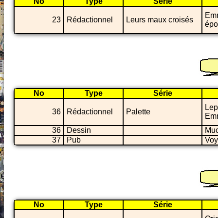
No
Type
Série
Emm
23
Rédactionnel
Leurs maux croisés
épo
No
Type
Série
Lep
36
Rédactionnel
Palette
Emm
36
Dessin
Mu
37
Pub
Voy
No
Type
Série