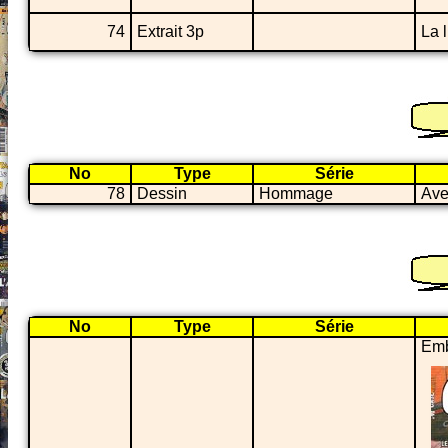
74
Extrait 3p
La 
No
Type
Série
78
Dessin
Hommage
Ave
No
Type
Série
Emb