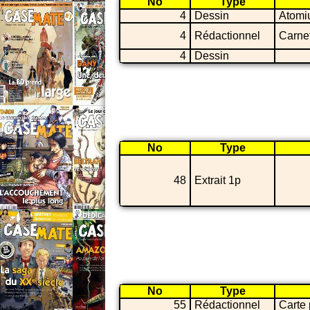
No
Type
4
Dessin
Atomi
4
Rédactionnel
Carne
4
Dessin
No
Type
48
Extrait 1p
No
Type
55
Rédactionnel
Carte 