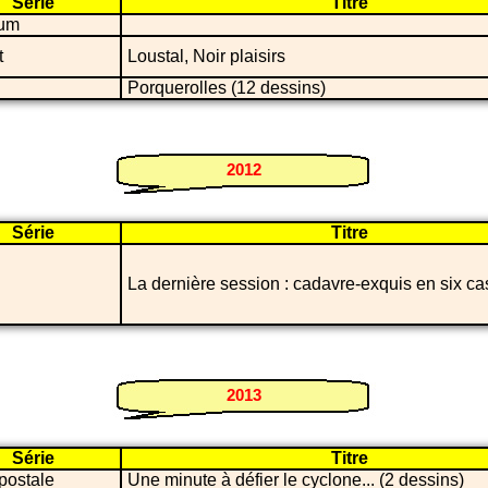
Série
Titre
um
t
Loustal, Noir plaisirs
Porquerolles (12 dessins)
2012
Série
Titre
La dernière session : cadavre-exquis en six c
2013
Série
Titre
postale
Une minute à défier le cyclone... (2 dessins)