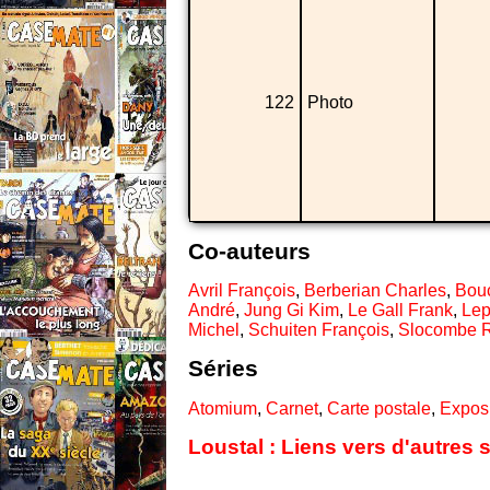
122
Photo
Co-auteurs
Avril François
,
Berberian Charles
,
Bouc
André
,
Jung Gi Kim
,
Le Gall Frank
,
Le
Michel
,
Schuiten François
,
Slocombe 
Séries
Atomium
,
Carnet
,
Carte postale
,
Expos
Loustal : Liens vers d'autres 