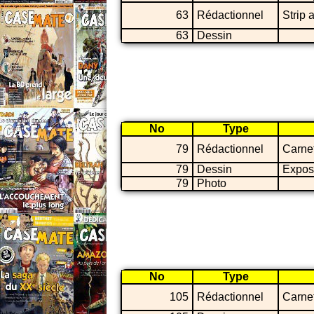
63
Rédactionnel
Strip 
63
Dessin
No
Type
79
Rédactionnel
Carne
79
Dessin
Expos
79
Photo
No
Type
105
Rédactionnel
Carne