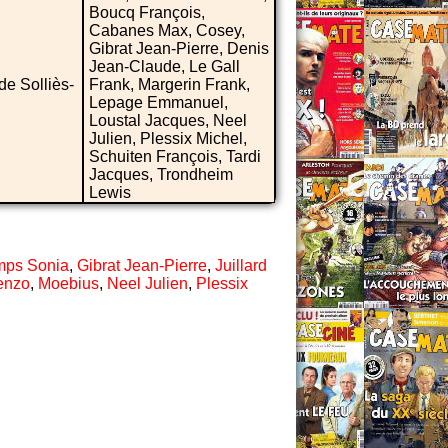
Boucq François,
Cabanes Max, Cosey,
Gibrat Jean-Pierre, Denis
Jean-Claude, Le Gall
de Solliès-
Frank, Margerin Frank,
Lepage Emmanuel,
Loustal Jacques, Neel
Julien, Plessix Michel,
Schuiten François, Tardi
Jacques, Trondheim
Lewis
ps Sonia
,
Gibrat Jean-Pierre
,
Juillard
renzo
,
Moebius
,
Neel Julien
,
Plessix