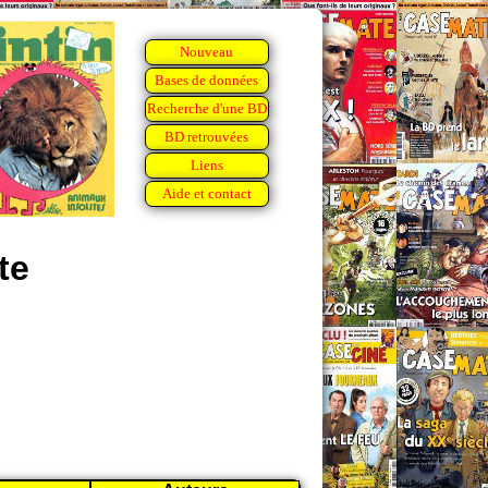
Nouveau
Bases de données
Recherche d'une BD
BD retrouvées
Liens
Aide et contact
te