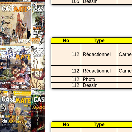
105
Dessin
No
Type
112
Rédactionnel
Carne
112
Rédactionnel
Carne
112
Photo
112
Dessin
No
Type