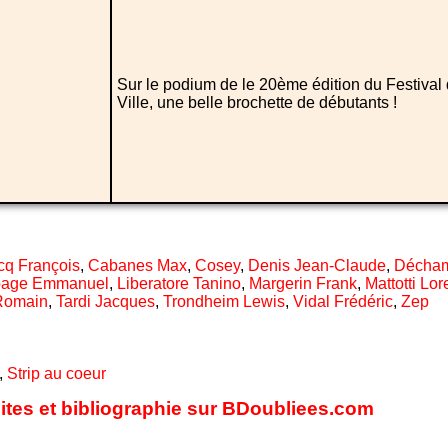
Sur le podium de le 20ème édition du Festival 
Ville, une belle brochette de débutants !
q François
,
Cabanes Max
,
Cosey
,
Denis Jean-Claude
,
Décham
page Emmanuel
,
Liberatore Tanino
,
Margerin Frank
,
Mattotti Lo
Romain
,
Tardi Jacques
,
Trondheim Lewis
,
Vidal Frédéric
,
Zep
,
Strip au coeur
sites et bibliographie sur BDoubliees.com