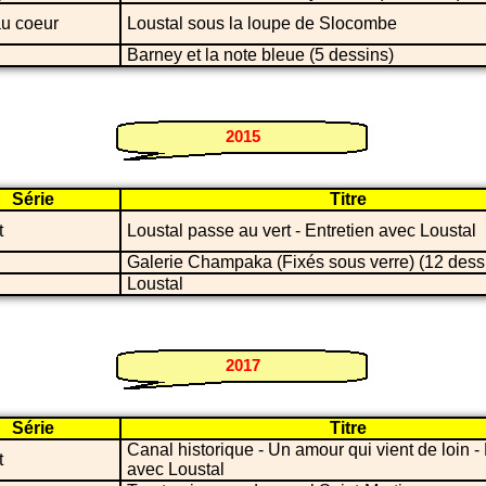
au coeur
Loustal sous la loupe de Slocombe
Barney et la note bleue (5 dessins)
2015
Série
Titre
t
Loustal passe au vert - Entretien avec Loustal
Galerie Champaka (Fixés sous verre) (12 dess
Loustal
2017
Série
Titre
Canal historique - Un amour qui vient de loin - 
t
avec Loustal