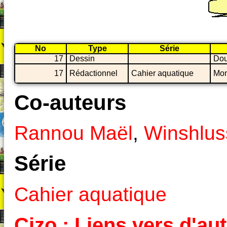
No
Type
Série
17
Dessin
Dou
17
Rédactionnel
Cahier aquatique
Mon
Co-auteurs
Rannou Maël
,
Winshlus
Série
Cahier aquatique
Cizo : Liens vers d'aut