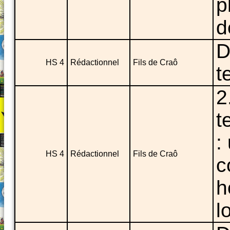
p
d
D
HS 4
Rédactionnel
Fils de Craô
t
2
t
:
HS 4
Rédactionnel
Fils de Craô
c
h
l