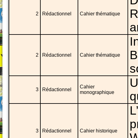
D
R
2
Rédactionnel
Cahier thématique
a
I
B
2
Rédactionnel
Cahier thématique
s
U
Cahier
3
Rédactionnel
monographique
q
L
p
3
Rédactionnel
Cahier historique
W