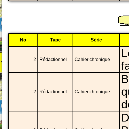
No
Type
Série
L
2
Rédactionnel
Cahier chronique
f
B
q
2
Rédactionnel
Cahier chronique
d
D