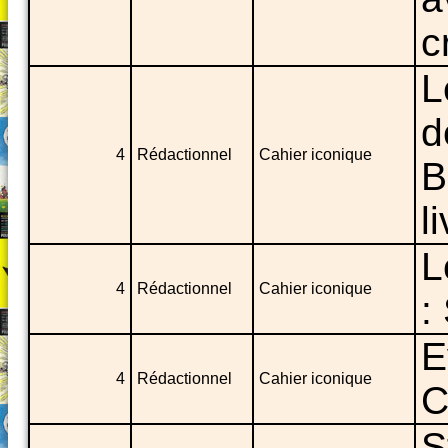
c
L
d
4
Rédactionnel
Cahier iconique
B
l
L
4
Rédactionnel
Cahier iconique
:
E
4
Rédactionnel
Cahier iconique
C
S