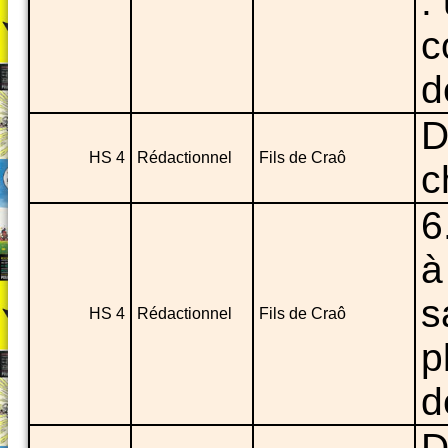
:
c
d
D
HS 4
Rédactionnel
Fils de Craô
c
6
à
s
HS 4
Rédactionnel
Fils de Craô
p
d
D