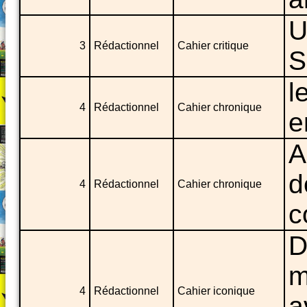
U
3
Rédactionnel
Cahier critique
S
l
4
Rédactionnel
Cahier chronique
e
A
d
4
Rédactionnel
Cahier chronique
c
D
m
4
Rédactionnel
Cahier iconique
a