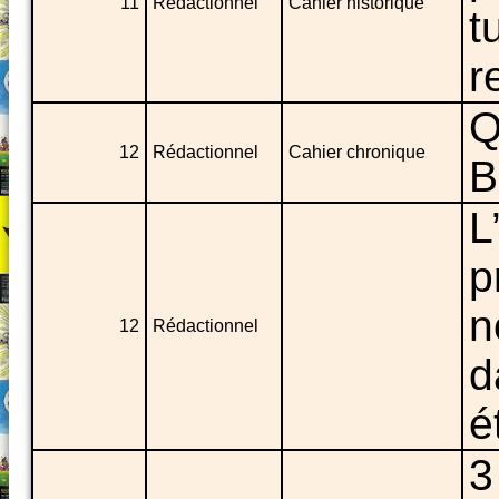
11
Rédactionnel
Cahier historique
t
r
Q
12
Rédactionnel
Cahier chronique
B
L
p
n
12
Rédactionnel
d
é
3