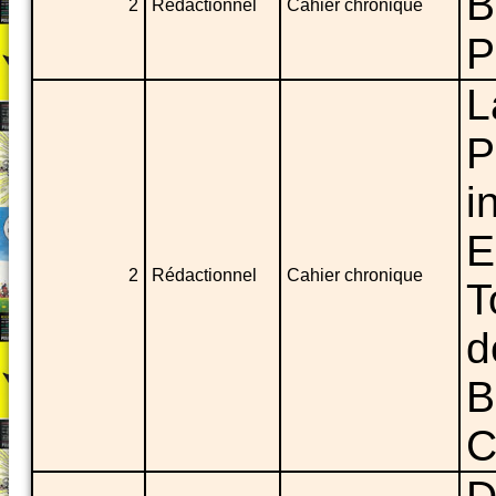
B
2
Rédactionnel
Cahier chronique
P
L
P
i
E
2
Rédactionnel
Cahier chronique
T
d
B
C