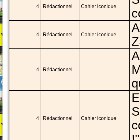
4
Rédactionnel
Cahier iconique
c
A
4
Rédactionnel
Cahier iconique
Z
A
M
4
Rédactionnel
q
E
S
4
Rédactionnel
Cahier iconique
c
!