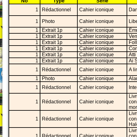
No
Type
Série
1
Rédactionnel
Cahier iconique
Dan
1
Photo
Cahier iconique
Lib
1
Extrait 1p
Cahier iconique
Êm
1
Extrait 1p
Cahier iconique
Ven
1
Extrait 1p
Cahier iconique
Fol
1
Extrait 1p
Cahier iconique
Con
1
Extrait 1p
Cahier iconique
Atti
1
Extrait 1p
Cahier iconique
Ai 
1
Rédactionnel
Cahier iconique
A l
1
Photo
Cahier iconique
Ala
1
Rédactionnel
Cahier iconique
Int
Liv
1
Rédactionnel
Cahier iconique
con
mor
Liv
1
Rédactionnel
Cahier iconique
con
Hal
Liv
1
Rédactionnel
Cahier iconique
con