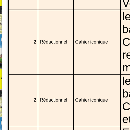
V
l
b
C
2
Rédactionnel
Cahier iconique
r
m
l
b
2
Rédactionnel
Cahier iconique
C
e