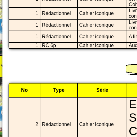
Coi
Liv
1
Rédactionnel
Cahier iconique
con
Liv
1
Rédactionnel
Cahier iconique
con
1
Rédactionnel
Cahier iconique
A l
1
RC 6p
Cahier iconique
Aud
No
Type
Série
E
S
2
Rédactionnel
Cahier iconique
C