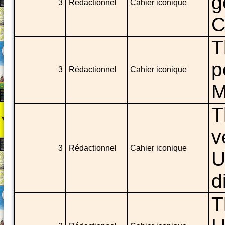
g
3
Rédactionnel
Cahier iconique
C
T
p
3
Rédactionnel
Cahier iconique
M
T
v
3
Rédactionnel
Cahier iconique
U
d
T