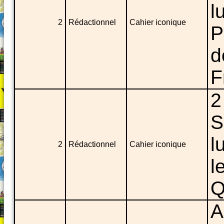
l
2
Rédactionnel
Cahier iconique
P
d
F
2
S
l
2
Rédactionnel
Cahier iconique
l
Q
A