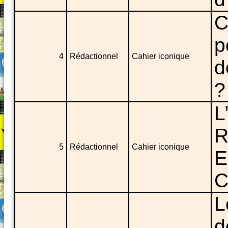
C
p
4
Rédactionnel
Cahier iconique
d
?
L
R
5
Rédactionnel
Cahier iconique
E
C
L
d