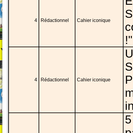
E
S
4
Rédactionnel
Cahier iconique
c
!
U
S
P
4
Rédactionnel
Cahier iconique
m
i
5
p