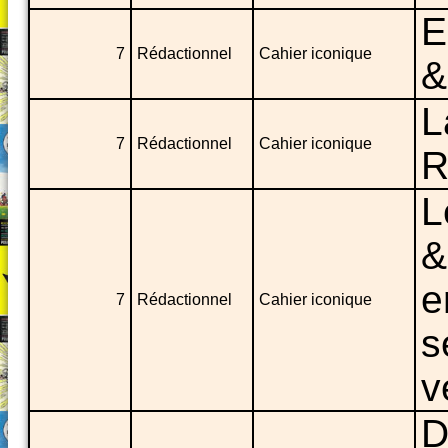
E
7
Rédactionnel
Cahier iconique
&
L
7
Rédactionnel
Cahier iconique
R
L
&
e
7
Rédactionnel
Cahier iconique
s
v
D