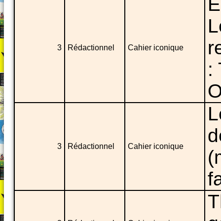
E
L
r
3
Rédactionnel
Cahier iconique
:
O
L
d
3
Rédactionnel
Cahier iconique
(
f
T