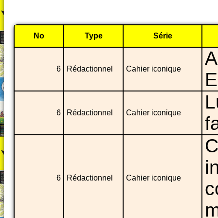
No
Type
Série
A
6
Rédactionnel
Cahier iconique
E
L
6
Rédactionnel
Cahier iconique
f
C
i
6
Rédactionnel
Cahier iconique
c
m