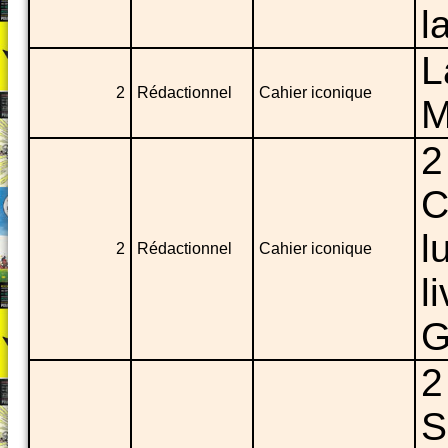
l
L
2
Rédactionnel
Cahier iconique
M
2
C
l
2
Rédactionnel
Cahier iconique
l
G
2
S