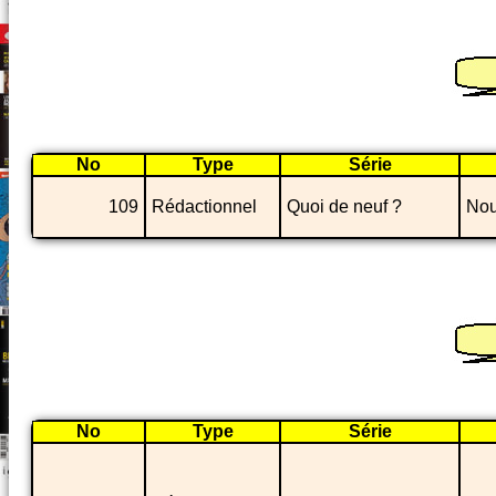
No
Type
Série
109
Rédactionnel
Quoi de neuf ?
Nou
No
Type
Série