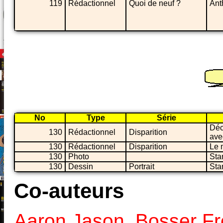
119
Rédactionnel
Quoi de neuf ?
Ant
No
Type
Série
Déc
130
Rédactionnel
Disparition
ave
130
Rédactionnel
Disparition
Le 
130
Photo
Sta
130
Dessin
Portrait
Sta
Co-auteurs
Aaron Jason
,
Bosser Fr