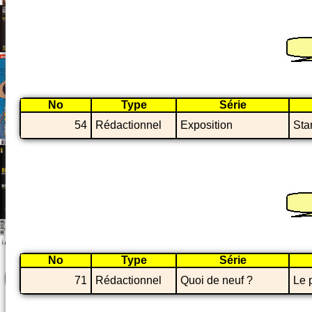
No
Type
Série
54
Rédactionnel
Exposition
Sta
No
Type
Série
71
Rédactionnel
Quoi de neuf ?
Le 