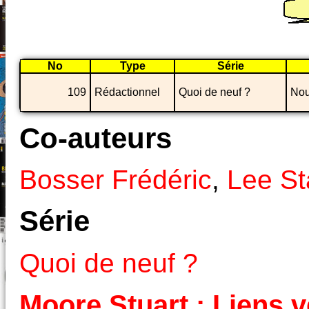
No
Type
Série
109
Rédactionnel
Quoi de neuf ?
Nou
Co-auteurs
Bosser Frédéric
,
Lee St
Série
Quoi de neuf ?
Moore Stuart : Liens v