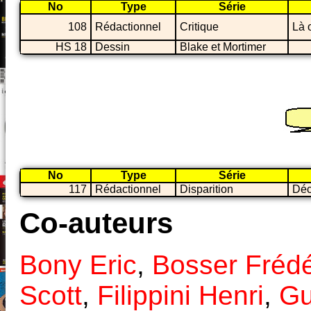
No
Type
Série
108
Rédactionnel
Critique
Là 
HS 18
Dessin
Blake et Mortimer
No
Type
Série
117
Rédactionnel
Disparition
Déc
Co-auteurs
Bony Eric
,
Bosser Frédé
Scott
,
Filippini Henri
,
Gu