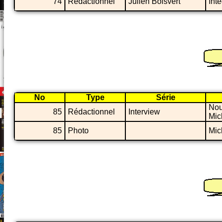
74
Rédactionnel
Julien Boisvert
Int
No
Type
Série
Nou
85
Rédactionnel
Interview
Mic
85
Photo
Mic