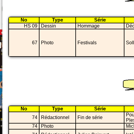
No
Type
Série
HS 09
Dessin
Hommage
Déc
67
Photo
Festivals
Soll
No
Type
Série
Pour
74
Rédactionnel
Fin de série
Ple
74
Photo
Mic