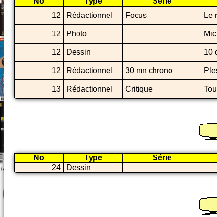
No
Type
Série
12
Rédactionnel
Focus
Le 
12
Photo
Mic
12
Dessin
10 
12
Rédactionnel
30 mn chrono
Ple
13
Rédactionnel
Critique
Tou
No
Type
Série
24
Dessin