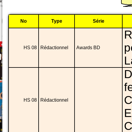
No
Type
Série
R
p
HS 08
Rédactionnel
Awards BD
L
D
f
C
HS 08
Rédactionnel
E
C