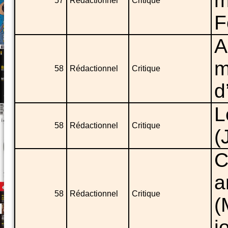
m
57
Rédactionnel
Critique
F
A
m
58
Rédactionnel
Critique
d
L
58
Rédactionnel
Critique
(
C
a
58
Rédactionnel
Critique
(
j