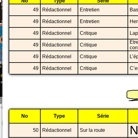
No
Type
Série
49
Rédactionnel
Entretien
Bas
49
Rédactionnel
Entretien
Her
49
Rédactionnel
Critique
Lapi
Etr
49
Rédactionnel
Critique
con
49
Rédactionnel
Critique
L’é
49
Rédactionnel
Critique
C’es
No
Type
Série
N
50
Rédactionnel
Sur la route