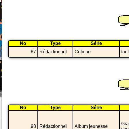
No
Type
Série
87
Rédactionnel
Critique
tan
No
Type
Série
Gra
98
Rédactionnel
Album jeunesse
sou