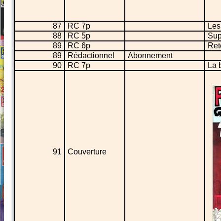
87
RC 7p
Les
88
RC 5p
Sup
89
RC 6p
Ret
89
Rédactionnel
Abonnement
90
RC 7p
La b
91
Couverture