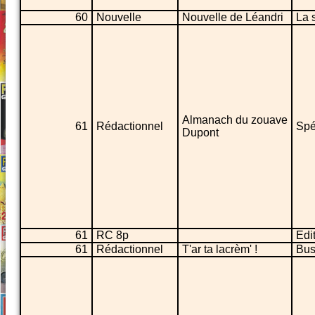
60
Nouvelle
Nouvelle de Léandri
La 
Almanach du zouave
61
Rédactionnel
Spé
Dupont
61
RC 8p
Edi
61
Rédactionnel
T'ar ta lacrèm' !
Bus