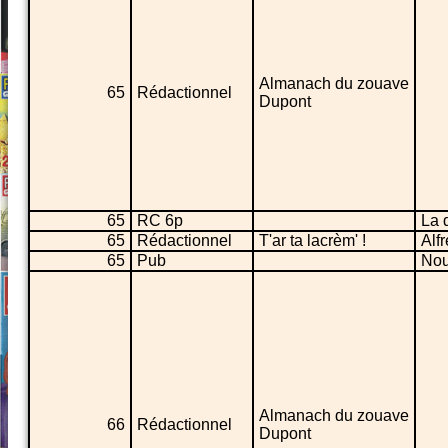
Almanach du zouave
65
Rédactionnel
Dupont
65
RC 6p
La 
65
Rédactionnel
T'ar ta lacrèm' !
Alfr
65
Pub
Nou
Almanach du zouave
66
Rédactionnel
Dupont