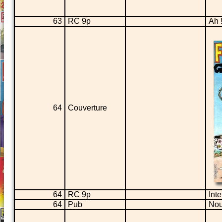
63
RC 9p
Ah !
64
Couverture
64
RC 9p
Int
64
Pub
Nou