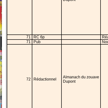
71
RC 6p
Réa
71
Pub
No
Almanach du zouave
72
Rédactionnel
Dupont