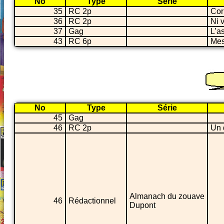
No
Type
Série
35
RC 2p
Cor
36
RC 2p
Ni 
37
Gag
L’a
43
RC 6p
Mes
No
Type
Série
45
Gag
46
RC 2p
Un 
Almanach du zouave
46
Rédactionnel
Dupont