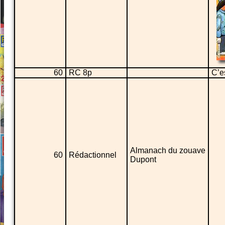
60
RC 8p
C’es
Almanach du zouave
60
Rédactionnel
Dupont