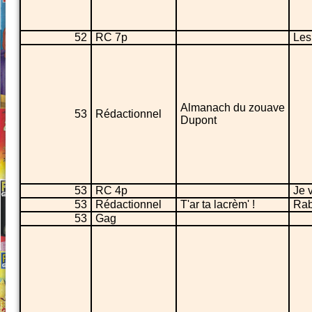
52
RC 7p
Les
Almanach du zouave
53
Rédactionnel
Dupont
53
RC 4p
Je 
53
Rédactionnel
T'ar ta lacrèm' !
Rab
53
Gag