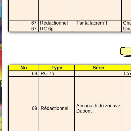
67
Rédactionnel
T'ar ta lacrèm' !
Cha
67
RC 6p
Une
No
Type
Série
68
RC 7p
La 
Almanach du zouave
69
Rédactionnel
Dupont