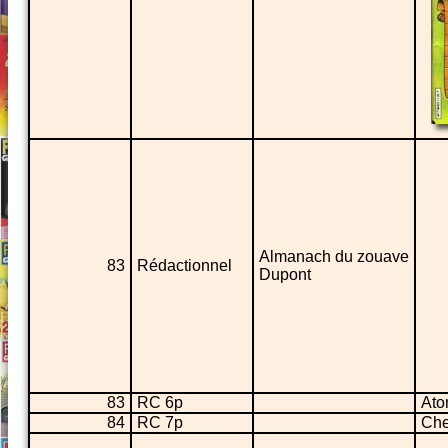
Almanach du zouave
83
Rédactionnel
Dupont
83
RC 6p
Ato
84
RC 7p
Che