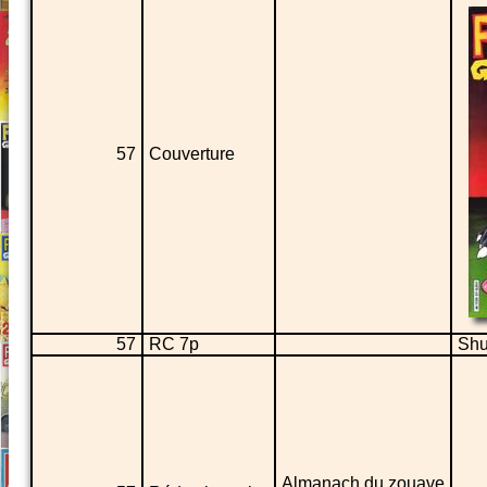
57
Couverture
57
RC 7p
Shu
Almanach du zouave