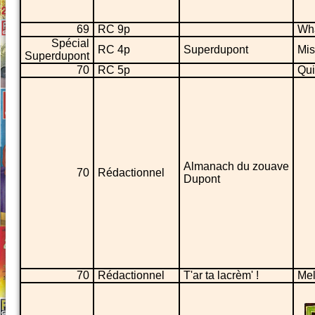
69
RC 9p
Wha
Spécial
RC 4p
Superdupont
Mis
Superdupont
70
RC 5p
Qui
Almanach du zouave
70
Rédactionnel
Dupont
70
Rédactionnel
T'ar ta lacrèm' !
Mel