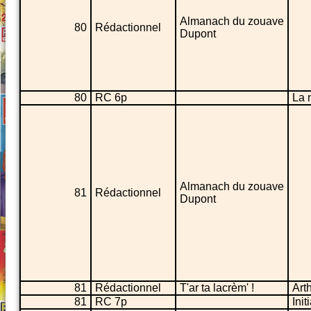
Almanach du zouave
80
Rédactionnel
Dupont
80
RC 6p
La n
Almanach du zouave
81
Rédactionnel
Dupont
81
Rédactionnel
T'ar ta lacrèm' !
Art
81
RC 7p
Init