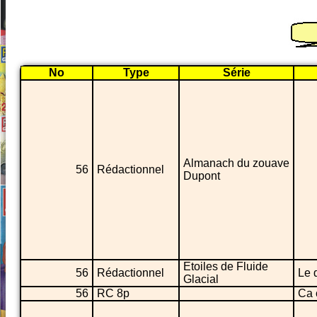
No
Type
Série
Almanach du zouave
56
Rédactionnel
Dupont
Etoiles de Fluide
56
Rédactionnel
Le d
Glacial
56
RC 8p
Ca 