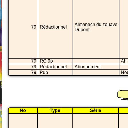
Almanach du zouave
79
Rédactionnel
Dupont
79
RC 9p
Ah 
79
Rédactionnel
Abonnement
79
Pub
No
No
Type
Série