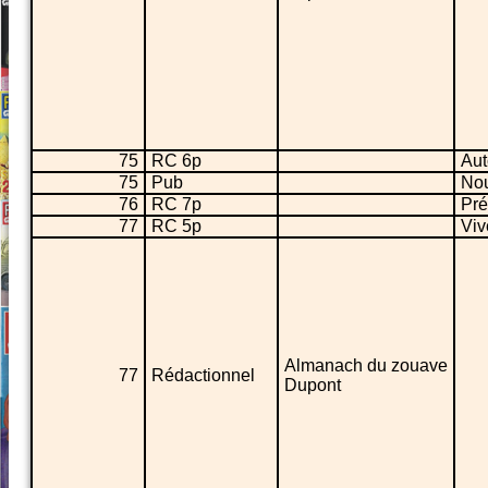
75
RC 6p
Aut
75
Pub
No
76
RC 7p
Pré
77
RC 5p
Viv
Almanach du zouave
77
Rédactionnel
Dupont