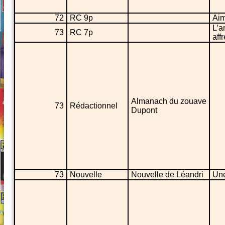
72
RC 9p
Aim
L’a
73
RC 7p
aff
Almanach du zouave
73
Rédactionnel
Dupont
73
Nouvelle
Nouvelle de Léandri
Une