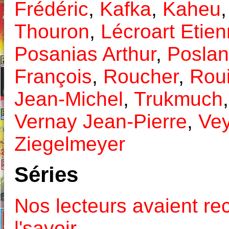
Frédéric
,
Kafka
,
Kaheu
Thouron
,
Lécroart Etie
Posanias Arthur
,
Poslan
François
,
Roucher
,
Roui
Jean-Michel
,
Trukmuch
Vernay Jean-Pierre
,
Vey
Ziegelmeyer
Séries
Nos lecteurs avaient re
l'savoir