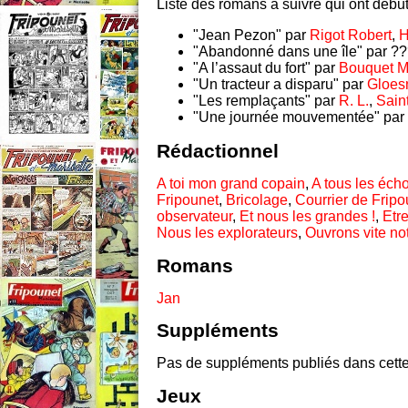
Liste des romans à suivre qui ont début
"Jean Pezon" par
Rigot Robert
,
H
"Abandonné dans une île" par ?
"A l’assaut du fort" par
Bouquet M
"Un tracteur a disparu" par
Gloes
"Les remplaçants" par
R. L.
,
Sain
"Une journée mouvementée" par
Rédactionnel
A toi mon grand copain
,
A tous les éch
Fripounet
,
Bricolage
,
Courrier de Fripo
observateur
,
Et nous les grandes !
,
Etr
Nous les explorateurs
,
Ouvrons vite no
Romans
Jan
Suppléments
Pas de suppléments publiés dans cette
Jeux