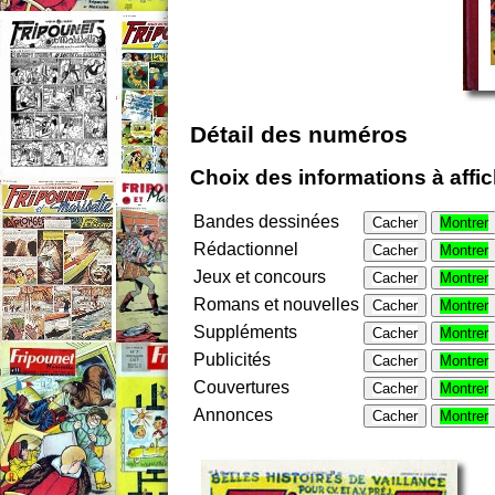
Détail des numéros
Choix des informations à affi
Bandes dessinées
Cacher
Montrer
Rédactionnel
Cacher
Montrer
Jeux et concours
Cacher
Montrer
Romans et nouvelles
Cacher
Montrer
Suppléments
Cacher
Montrer
Publicités
Cacher
Montrer
Couvertures
Cacher
Montrer
Annonces
Cacher
Montrer