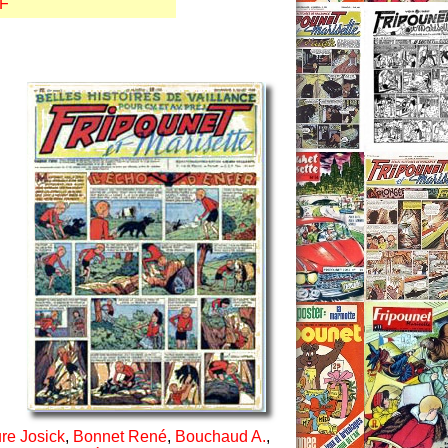
NF
re Josick
,
Bonnet René
,
Bouchaud A.
,