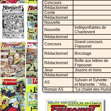
Concours
Rédactionnel
Conte
Rédactionnel
Nouvelle
Indégonflables de
Nouvelle
Chantovent
Rédactionnel
Grand concours
Concours
Fripounet
Rédactionnel
Bricolage
Boîte aux lettres de
Rédactionnel
Fripounet
Jeux
Jouons et rions
Rédactionnel
Sylvain et Sylvette :
AS
et Marisette : "Allo..
Roman AS
"Le chalet des Hurlu