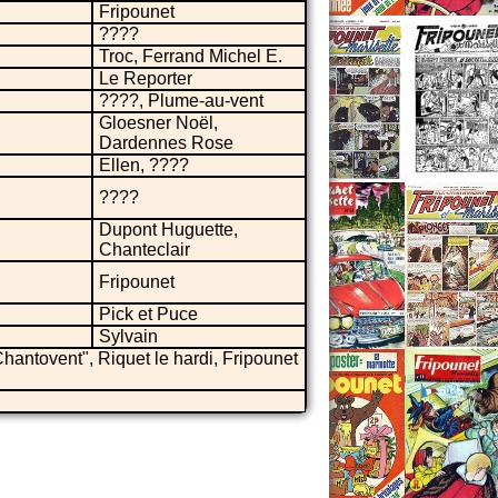
Fripounet
????
Troc, Ferrand Michel E.
Le Reporter
????, Plume-au-vent
Gloesner Noël,
Dardennes Rose
Ellen, ????
????
Dupont Huguette,
Chanteclair
Fripounet
Pick et Puce
Sylvain
Chantovent", Riquet le hardi, Fripounet