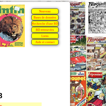
Nouveau
Bases de données
Recherche d'une BD
BD retrouvées
Liens
Aide et contact
8