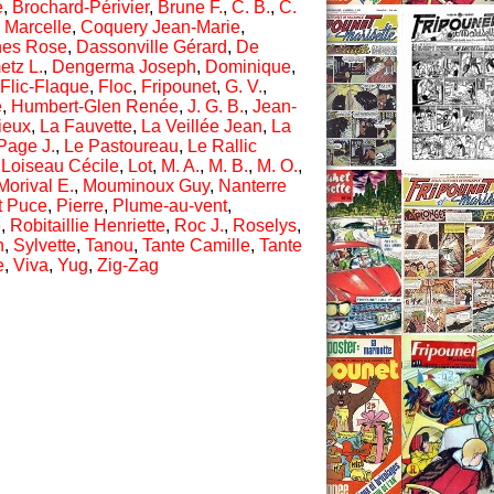
e
,
Brochard-Périvier
,
Brune F.
,
C. B.
,
C.
 Marcelle
,
Coquery Jean-Marie
,
nes Rose
,
Dassonville Gérard
,
De
tz L.
,
Dengerma Joseph
,
Dominique
,
Flic-Flaque
,
Floc
,
Fripounet
,
G. V.
,
é
,
Humbert-Glen Renée
,
J. G. B.
,
Jean-
ieux
,
La Fauvette
,
La Veillée Jean
,
La
Page J.
,
Le Pastoureau
,
Le Rallic
,
Loiseau Cécile
,
Lot
,
M. A.
,
M. B.
,
M. O.
,
Morival E.
,
Mouminoux Guy
,
Nanterre
t Puce
,
Pierre
,
Plume-au-vent
,
e
,
Robitaillie Henriette
,
Roc J.
,
Roselys
,
n
,
Sylvette
,
Tanou
,
Tante Camille
,
Tante
e
,
Viva
,
Yug
,
Zig-Zag