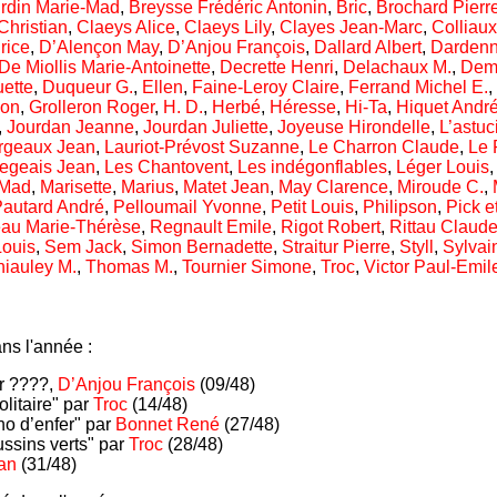
rdin Marie-Mad
,
Breysse Frédéric Antonin
,
Bric
,
Brochard Pierr
Christian
,
Claeys Alice
,
Claeys Lily
,
Clayes Jean-Marc
,
Colliaux
rice
,
D’Alençon May
,
D’Anjou François
,
Dallard Albert
,
Darden
De Miollis Marie-Antoinette
,
Decrette Henri
,
Delachaux M.
,
Deme
ette
,
Duqueur G.
,
Ellen
,
Faine-Leroy Claire
,
Ferrand Michel E.
,
lon
,
Grolleron Roger
,
H. D.
,
Herbé
,
Héresse
,
Hi-Ta
,
Hiquet Andr
,
Jourdan Jeanne
,
Jourdan Juliette
,
Joyeuse Hirondelle
,
L’astuc
rgeaux Jean
,
Lauriot-Prévost Suzanne
,
Le Charron Claude
,
Le 
egeais Jean
,
Les Chantovent
,
Les indégonflables
,
Léger Louis
-Mad
,
Marisette
,
Marius
,
Matet Jean
,
May Clarence
,
Miroude C.
,
autard André
,
Pelloumail Yvonne
,
Petit Louis
,
Philipson
,
Pick e
eau Marie-Thérèse
,
Regnault Emile
,
Rigot Robert
,
Rittau Claud
Louis
,
Sem Jack
,
Simon Bernadette
,
Straitur Pierre
,
Styll
,
Sylvai
hiauley M.
,
Thomas M.
,
Tournier Simone
,
Troc
,
Victor Paul-Emil
ns l'année :
ar ????,
D’Anjou François
(09/48)
litaire" par
Troc
(14/48)
ho d’enfer" par
Bonnet René
(27/48)
ssins verts" par
Troc
(28/48)
an
(31/48)