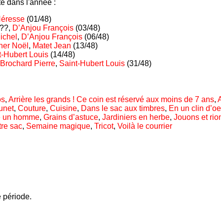
é dans l'année :
éresse
(01/48)
???,
D’Anjou François
(03/48)
ichel
,
D’Anjou François
(06/48)
ner Noël
,
Matet Jean
(13/48)
t-Hubert Louis
(14/48)
Brochard Pierre
,
Saint-Hubert Louis
(31/48)
os
,
Arrière les grands ! Ce coin est réservé aux moins de 7 ans
,
unet
,
Couture
,
Cuisine
,
Dans le sac aux timbres
,
En un clin d’oe
e un homme
,
Grains d’astuce
,
Jardiniers en herbe
,
Jouons et rio
tre sac
,
Semaine magique
,
Tricot
,
Voilà le courrier
 période.