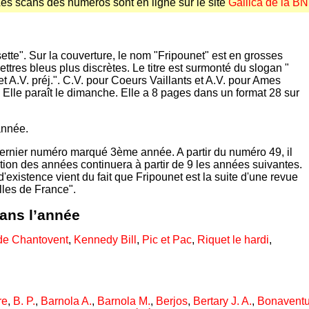
es scans des numéros sont en ligne sur le site
Gallica de la B
tte". Sur la couverture, le nom "Fripounet" est en grosses
lettres bleus plus discrètes. Le titre est surmonté du slogan "
et A.V. préj.". C.V. pour Coeurs Vaillants et A.V. pour Ames
 Elle paraît le dimanche. Elle a 8 pages dans un format 28 sur
année.
dernier numéro marqué 3ème année. A partir du numéro 49, il
ion des années continuera à partir de 9 les années suivantes.
existence vient du fait que Fripounet est la suite d'une revue
illes de France".
dans l’année
 de Chantovent
,
Kennedy Bill
,
Pic et Pac
,
Riquet le hardi
,
re
,
B. P.
,
Barnola A.
,
Barnola M.
,
Berjos
,
Bertary J. A.
,
Bonaventu