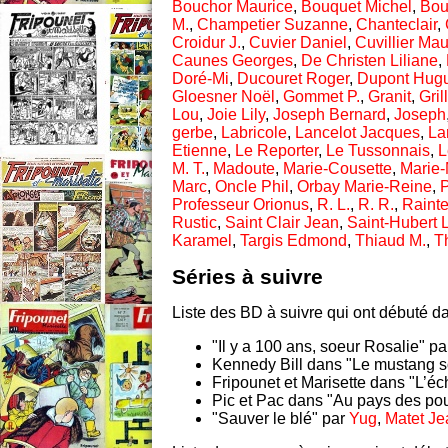
Bouchor Maurice
,
Bouquet Michel
,
Bou
M.
,
Champetier Suzanne
,
Chanteclair
,
Croidur J.
,
Cuvier Daniel
,
Cuvillier Mau
Caunes Georges
,
De Christen Liliane
,
Doré-Mi
,
Ducouret Roger
,
Dupont Hugu
Gloesner Noël
,
Gommet P.
,
Granit
,
Gril
Lou
,
Joie Lily
,
Joseph Bernard
,
Joseph
gerbe
,
Labricole
,
Lancelot Jacques
,
La
Etienne
,
Le Reporter
,
Le Tussonnais
,
L
M. T.
,
Madoute
,
Marie-Cousette
,
Marie
Marc
,
Oncle Phil
,
Orbay Marie-Reine
,
P
Professeur Orionus
,
R. L.
,
R. R.
,
Raint
Rustic
,
Saint Clair Jean
,
Saint-Hubert 
Karamel
,
Targis Edmond
,
Thiaud M.
,
T
Séries à suivre
Liste des BD à suivre qui ont débuté da
"Il y a 100 ans, soeur Rosalie" p
Kennedy Bill dans "Le mustang so
Fripounet et Marisette dans "L’éc
Pic et Pac dans "Au pays des pou
"Sauver le blé" par
Yug
,
Matet Je