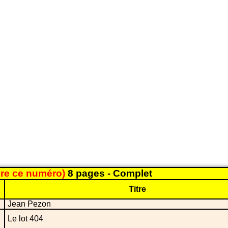
ire ce numéro)
8 pages - Complet
Titre
Jean Pezon
Le lot 404