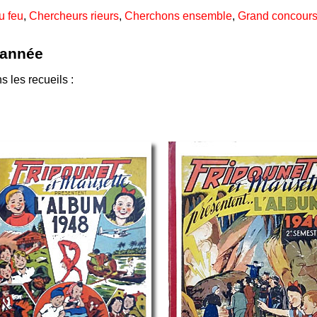
u feu
,
Chercheurs rieurs
,
Cherchons ensemble
,
Grand concours
'année
 les recueils :