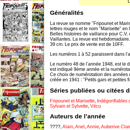
L
Généralités
La revue se nomme "Fripounet et Marise
lettres rouges et le nom "Marisette" en 
Belles histoires de vaillance pour C.V. 
Vaillantes. La revue est hebdomadaire.
39 cm. Le prix de vente est de 10FF.
Les numéros 1 à 52 paraissent dans l'
Le numéro 48 de l'année 1948, est le 
est indiqué 9ème année et la numérotat
Ce choix de numérotation des années d'
créée en 1941 : "Petits gars et petites f
Séries publiées ou citées 
Fripounet et Marisette
,
Indégonflables
Sylvain et Sylvette
,
Vécu
Auteurs de l’année
????,
Alain
,
Anel
,
Annie
,
Auberive Clai