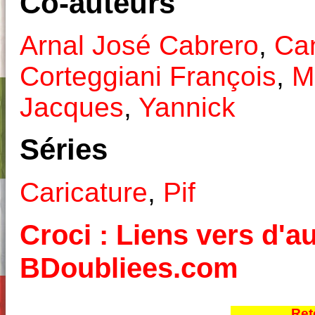
Co-auteurs
Arnal José Cabrero
,
Ca
Corteggiani François
,
M
Jacques
,
Yannick
Séries
Caricature
,
Pif
Croci : Liens vers d'au
BDoubliees.com
Ret