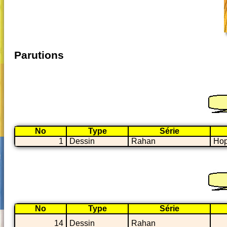
Parutions
No
Type
Série
1
Dessin
Rahan
Hop
No
Type
Série
14
Dessin
Rahan