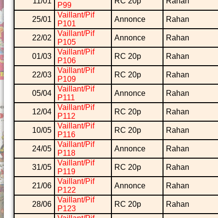
11/01
RC 20p
Rahan
P99
Vaillant/Pif
25/01
Annonce
Rahan
P101
Vaillant/Pif
22/02
Annonce
Rahan
P105
Vaillant/Pif
01/03
RC 20p
Rahan
P106
Vaillant/Pif
22/03
RC 20p
Rahan
P109
Vaillant/Pif
05/04
Annonce
Rahan
P111
Vaillant/Pif
12/04
RC 20p
Rahan
P112
Vaillant/Pif
10/05
RC 20p
Rahan
P116
Vaillant/Pif
24/05
Annonce
Rahan
P118
Vaillant/Pif
31/05
RC 20p
Rahan
P119
Vaillant/Pif
21/06
Annonce
Rahan
P122
Vaillant/Pif
28/06
RC 20p
Rahan
P123