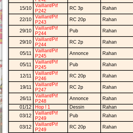
Vaillant/Pif
15/10
RC 3p
Rahan
P242
Vaillant/Pif
22/10
RC 20p
Rahan
P243
Vaillant/Pif
29/10
Pub
Rahan
P244
Vaillant/Pif
29/10
RC 2p
Rahan
P244
Vaillant/Pif
05/11
Annonce
Rahan
P245
Vaillant/Pif
05/11
Pub
Rahan
P245
Vaillant/Pif
12/11
RC 20p
Rahan
P246
Vaillant/Pif
19/11
RC 2p
Rahan
P247
Vaillant/Pif
26/11
Annonce
Rahan
P248
01/12
Hop ! 1
Dessin
Rahan
Vaillant/Pif
03/12
Pub
Rahan
P249
Vaillant/Pif
03/12
RC 20p
Rahan
P249