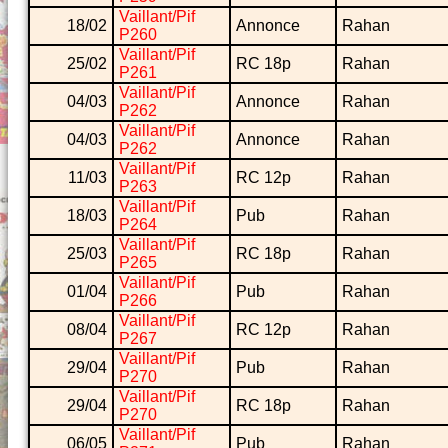
Vaillant/Pif
18/02
Annonce
Rahan
P260
Vaillant/Pif
25/02
RC 18p
Rahan
P261
Vaillant/Pif
04/03
Annonce
Rahan
P262
Vaillant/Pif
04/03
Annonce
Rahan
P262
Vaillant/Pif
11/03
RC 12p
Rahan
P263
Vaillant/Pif
18/03
Pub
Rahan
P264
Vaillant/Pif
25/03
RC 18p
Rahan
P265
Vaillant/Pif
01/04
Pub
Rahan
P266
Vaillant/Pif
08/04
RC 12p
Rahan
P267
Vaillant/Pif
29/04
Pub
Rahan
P270
Vaillant/Pif
29/04
RC 18p
Rahan
P270
Vaillant/Pif
06/05
Pub
Rahan