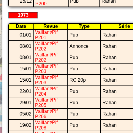
25/12
Pub
Rahan
P200
1973
Date
Revue
Type
Série
Vaillant/Pif
01/01
Pub
Rahan
P201
Vaillant/Pif
08/01
Annonce
Rahan
P202
Vaillant/Pif
08/01
Pub
Rahan
P202
Vaillant/Pif
15/01
Pub
Rahan
P203
Vaillant/Pif
15/01
RC 20p
Rahan
P203
Vaillant/Pif
22/01
Pub
Rahan
P204
Vaillant/Pif
29/01
Pub
Rahan
P205
Vaillant/Pif
05/02
Pub
Rahan
P206
Vaillant/Pif
19/02
Pub
Rahan
P208