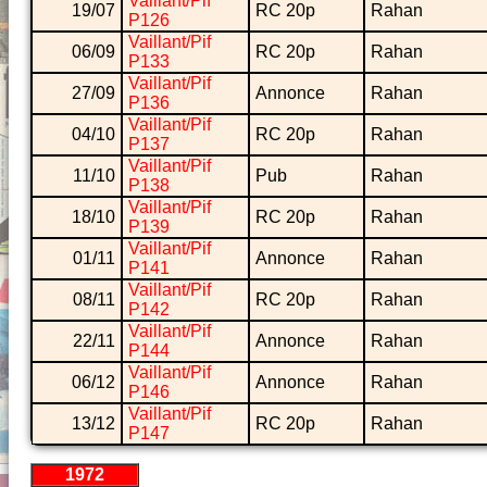
Vaillant/Pif
19/07
RC 20p
Rahan
P126
Vaillant/Pif
06/09
RC 20p
Rahan
P133
Vaillant/Pif
27/09
Annonce
Rahan
P136
Vaillant/Pif
04/10
RC 20p
Rahan
P137
Vaillant/Pif
11/10
Pub
Rahan
P138
Vaillant/Pif
18/10
RC 20p
Rahan
P139
Vaillant/Pif
01/11
Annonce
Rahan
P141
Vaillant/Pif
08/11
RC 20p
Rahan
P142
Vaillant/Pif
22/11
Annonce
Rahan
P144
Vaillant/Pif
06/12
Annonce
Rahan
P146
Vaillant/Pif
13/12
RC 20p
Rahan
P147
1972