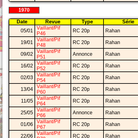
1970
Date
Revue
Type
Série
Vaillant/Pif
05/01
RC 20p
Rahan
P46
Vaillant/Pif
19/01
RC 20p
Rahan
P48
Vaillant/Pif
09/02
Annonce
Rahan
P51
Vaillant/Pif
16/02
RC 20p
Rahan
P52
Vaillant/Pif
02/03
RC 20p
Rahan
P54
Vaillant/Pif
13/04
RC 20p
Rahan
P60
Vaillant/Pif
11/05
RC 20p
Rahan
P64
Vaillant/Pif
25/05
Annonce
Rahan
P66
Vaillant/Pif
01/06
RC 20p
Rahan
P67
Vaillant/Pif
22/06
RC 20p
Rahan