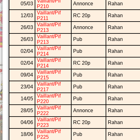
Vaillant/Pif
05/03
Annonce
Rahan
P210
Vaillant/Pif
12/03
RC 20p
Rahan
P211
Vaillant/Pif
26/03
Annonce
Rahan
P213
Vaillant/Pif
26/03
Pub
Rahan
P213
Vaillant/Pif
02/04
Pub
Rahan
P214
Vaillant/Pif
02/04
RC 20p
Rahan
P214
Vaillant/Pif
09/04
Pub
Rahan
P215
Vaillant/Pif
23/04
Pub
Rahan
P217
Vaillant/Pif
14/05
Pub
Rahan
P220
Vaillant/Pif
28/05
Annonce
Rahan
P222
Vaillant/Pif
04/06
RC 20p
Rahan
P223
Vaillant/Pif
18/06
Pub
Rahan
P225