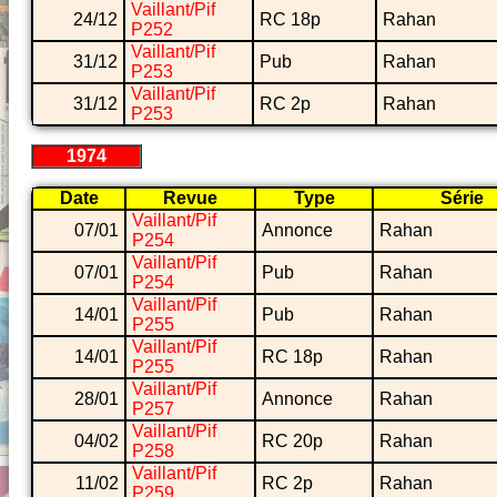
Vaillant/Pif
24/12
RC 18p
Rahan
P252
Vaillant/Pif
31/12
Pub
Rahan
P253
Vaillant/Pif
31/12
RC 2p
Rahan
P253
1974
Date
Revue
Type
Série
Vaillant/Pif
07/01
Annonce
Rahan
P254
Vaillant/Pif
07/01
Pub
Rahan
P254
Vaillant/Pif
14/01
Pub
Rahan
P255
Vaillant/Pif
14/01
RC 18p
Rahan
P255
Vaillant/Pif
28/01
Annonce
Rahan
P257
Vaillant/Pif
04/02
RC 20p
Rahan
P258
Vaillant/Pif
11/02
RC 2p
Rahan
P259