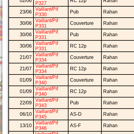
02/06
RC 12p
Rahan
P327
Vaillant/Pif
23/06
Pub
Rahan
P330
Vaillant/Pif
30/06
Couverture
Rahan
P331
Vaillant/Pif
30/06
Pub
Rahan
P331
Vaillant/Pif
30/06
RC 12p
Rahan
P331
Vaillant/Pif
21/07
Couverture
Rahan
P334
Vaillant/Pif
21/07
RC 12p
Rahan
P334
Vaillant/Pif
01/09
Couverture
Rahan
P340
Vaillant/Pif
01/09
RC 12p
Rahan
P340
Vaillant/Pif
22/09
Pub
Rahan
P343
Vaillant/Pif
06/10
AS-D
Rahan
P345
Vaillant/Pif
13/10
AS-F
Rahan
P346