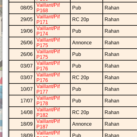
Vaillant/Pif
08/05
Pub
Rahan
P168
Vaillant/Pif
29/05
RC 20p
Rahan
P171
Vaillant/Pif
19/06
Pub
Rahan
P174
Vaillant/Pif
26/06
Annonce
Rahan
P175
Vaillant/Pif
26/06
Pub
Rahan
P175
Vaillant/Pif
03/07
Pub
Rahan
P176
Vaillant/Pif
03/07
RC 20p
Rahan
P176
Vaillant/Pif
10/07
Pub
Rahan
P177
Vaillant/Pif
17/07
Pub
Rahan
P178
Vaillant/Pif
14/08
RC 20p
Rahan
P182
Vaillant/Pif
18/09
Annonce
Rahan
P187
Vaillant/Pif
18/09
Pub
Rahan