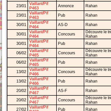
Vaillant/Pif
23/01
Annonce
Rahan
P463
Vaillant/Pif
23/01
Pub
Rahan
P463
Vaillant/Pif
30/01
AS-D
Rahan
P464
Vaillant/Pif
Découvre le tr
30/01
Concours
P464
Rahan
Vaillant/Pif
30/01
Pub
Rahan
P464
Vaillant/Pif
Découvre le tr
06/02
Concours
P465
Rahan
Vaillant/Pif
06/02
Pub
Rahan
P465
Vaillant/Pif
Découvre le tr
13/02
Concours
P466
Rahan
Vaillant/Pif
13/02
Pub
Rahan
P466
Vaillant/Pif
20/02
AS-F
Rahan
P467
Vaillant/Pif
Découvre le tr
20/02
Concours
P467
Rahan
Vaillant/Pif
27/02
Pub
Rahan