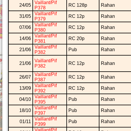
Vaillant/Pif
24/05
RC 128p
Rahan
P378
Vaillant/Pif
31/05
RC 12p
Rahan
P379
Vaillant/Pif
07/06
RC 12p
Rahan
P380
Vaillant/Pif
14/06
RC 20p
Rahan
P381
Vaillant/Pif
21/06
Pub
Rahan
P382
Vaillant/Pif
21/06
RC 12p
Rahan
P382
Vaillant/Pif
26/07
RC 12p
Rahan
P387
Vaillant/Pif
13/09
RC 12p
Rahan
P392
Vaillant/Pif
04/10
Pub
Rahan
P395
Vaillant/Pif
18/10
Pub
Rahan
P397
Vaillant/Pif
01/11
Pub
Rahan
P399
Vaillant/Pif