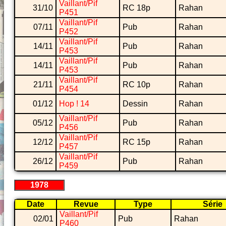
Vaillant/Pif
31/10
RC 18p
Rahan
P451
Vaillant/Pif
07/11
Pub
Rahan
P452
Vaillant/Pif
14/11
Pub
Rahan
P453
Vaillant/Pif
14/11
Pub
Rahan
P453
Vaillant/Pif
21/11
RC 10p
Rahan
P454
01/12
Hop ! 14
Dessin
Rahan
Vaillant/Pif
05/12
Pub
Rahan
P456
Vaillant/Pif
12/12
RC 15p
Rahan
P457
Vaillant/Pif
26/12
Pub
Rahan
P459
1978
Date
Revue
Type
Série
Vaillant/Pif
02/01
Pub
Rahan
P460