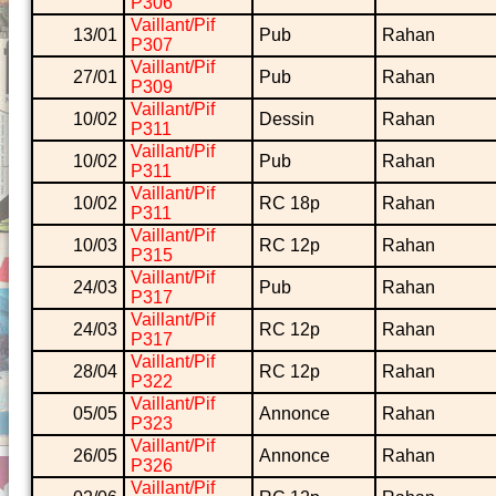
P306
Vaillant/Pif
13/01
Pub
Rahan
P307
Vaillant/Pif
27/01
Pub
Rahan
P309
Vaillant/Pif
10/02
Dessin
Rahan
P311
Vaillant/Pif
10/02
Pub
Rahan
P311
Vaillant/Pif
10/02
RC 18p
Rahan
P311
Vaillant/Pif
10/03
RC 12p
Rahan
P315
Vaillant/Pif
24/03
Pub
Rahan
P317
Vaillant/Pif
24/03
RC 12p
Rahan
P317
Vaillant/Pif
28/04
RC 12p
Rahan
P322
Vaillant/Pif
05/05
Annonce
Rahan
P323
Vaillant/Pif
26/05
Annonce
Rahan
P326
Vaillant/Pif