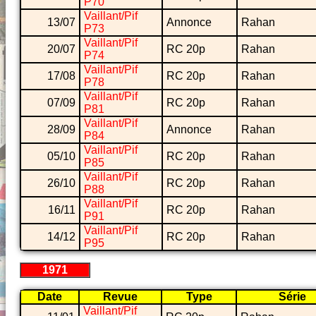
P70
Vaillant/Pif
13/07
Annonce
Rahan
P73
Vaillant/Pif
20/07
RC 20p
Rahan
P74
Vaillant/Pif
17/08
RC 20p
Rahan
P78
Vaillant/Pif
07/09
RC 20p
Rahan
P81
Vaillant/Pif
28/09
Annonce
Rahan
P84
Vaillant/Pif
05/10
RC 20p
Rahan
P85
Vaillant/Pif
26/10
RC 20p
Rahan
P88
Vaillant/Pif
16/11
RC 20p
Rahan
P91
Vaillant/Pif
14/12
RC 20p
Rahan
P95
1971
Date
Revue
Type
Série
Vaillant/Pif