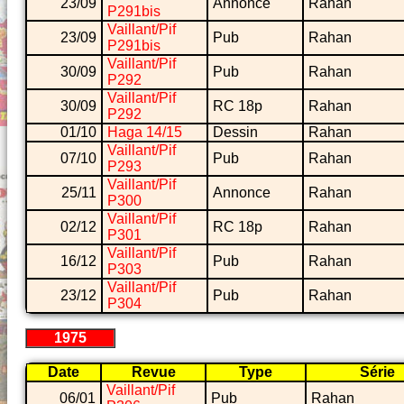
23/09
Annonce
Rahan
P291bis
Vaillant/Pif
23/09
Pub
Rahan
P291bis
Vaillant/Pif
30/09
Pub
Rahan
P292
Vaillant/Pif
30/09
RC 18p
Rahan
P292
01/10
Haga 14/15
Dessin
Rahan
Vaillant/Pif
07/10
Pub
Rahan
P293
Vaillant/Pif
25/11
Annonce
Rahan
P300
Vaillant/Pif
02/12
RC 18p
Rahan
P301
Vaillant/Pif
16/12
Pub
Rahan
P303
Vaillant/Pif
23/12
Pub
Rahan
P304
1975
Date
Revue
Type
Série
Vaillant/Pif
06/01
Pub
Rahan