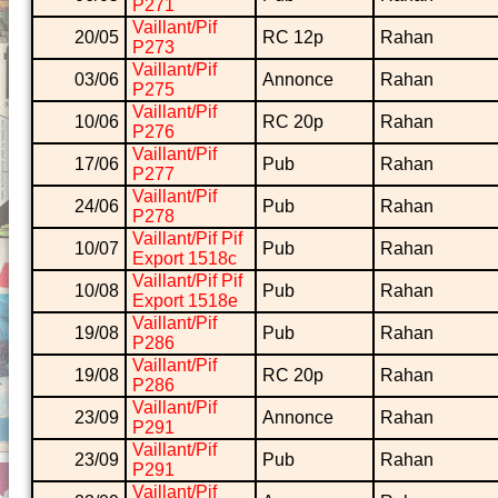
P271
Vaillant/Pif
20/05
RC 12p
Rahan
P273
Vaillant/Pif
03/06
Annonce
Rahan
P275
Vaillant/Pif
10/06
RC 20p
Rahan
P276
Vaillant/Pif
17/06
Pub
Rahan
P277
Vaillant/Pif
24/06
Pub
Rahan
P278
Vaillant/Pif Pif
10/07
Pub
Rahan
Export 1518c
Vaillant/Pif Pif
10/08
Pub
Rahan
Export 1518e
Vaillant/Pif
19/08
Pub
Rahan
P286
Vaillant/Pif
19/08
RC 20p
Rahan
P286
Vaillant/Pif
23/09
Annonce
Rahan
P291
Vaillant/Pif
23/09
Pub
Rahan
P291
Vaillant/Pif