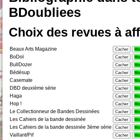
BDoubliees
Choix des revues à aff
Beaux Arts Magazine
Cacher
Mo
BoDoï
Cacher
Mo
BullDozer
Cacher
Mo
Bédésup
Cacher
Mo
Casemate
Cacher
Mo
DBD deuxième série
Cacher
Mo
Haga
Cacher
Mo
Hop !
Cacher
Mo
Le Collectionneur de Bandes Dessinées
Cacher
Mo
Les Cahiers de la bande dessinée
Cacher
Mo
Les Cahiers de la bande dessinée 3ème série
Cacher
Mo
Vaillant/Pif
Cacher
Mo