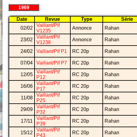
1969
Date
Revue
Type
Série
Vaillant/Pif
02/02
Annonce
Rahan
V1235
Vaillant/Pif
23/02
Annonce
Rahan
V1238
24/02
Vaillant/Pif P1
RC 20p
Rahan
07/04
Vaillant/Pif P7
RC 20p
Rahan
Vaillant/Pif
12/05
RC 20p
Rahan
P12
Vaillant/Pif
16/06
RC 20p
Rahan
P17
Vaillant/Pif
11/08
RC 20p
Rahan
P25
Vaillant/Pif
29/09
RC 20p
Rahan
P32
Vaillant/Pif
17/11
RC 20p
Rahan
P39
Vaillant/Pif
15/12
RC 20p
Rahan
P43