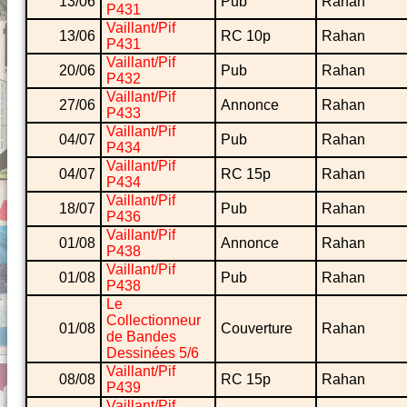
13/06
Pub
Rahan
P431
Vaillant/Pif
13/06
RC 10p
Rahan
P431
Vaillant/Pif
20/06
Pub
Rahan
P432
Vaillant/Pif
27/06
Annonce
Rahan
P433
Vaillant/Pif
04/07
Pub
Rahan
P434
Vaillant/Pif
04/07
RC 15p
Rahan
P434
Vaillant/Pif
18/07
Pub
Rahan
P436
Vaillant/Pif
01/08
Annonce
Rahan
P438
Vaillant/Pif
01/08
Pub
Rahan
P438
Le
Collectionneur
01/08
Couverture
Rahan
de Bandes
Dessinées 5/6
Vaillant/Pif
08/08
RC 15p
Rahan
P439
Vaillant/Pif