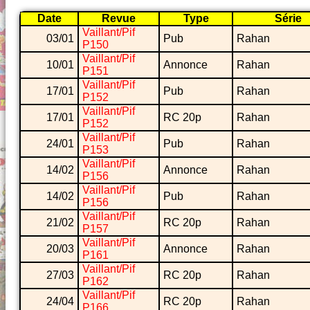
Date
Revue
Type
Série
Vaillant/Pif
03/01
Pub
Rahan
P150
Vaillant/Pif
10/01
Annonce
Rahan
P151
Vaillant/Pif
17/01
Pub
Rahan
P152
Vaillant/Pif
17/01
RC 20p
Rahan
P152
Vaillant/Pif
24/01
Pub
Rahan
P153
Vaillant/Pif
14/02
Annonce
Rahan
P156
Vaillant/Pif
14/02
Pub
Rahan
P156
Vaillant/Pif
21/02
RC 20p
Rahan
P157
Vaillant/Pif
20/03
Annonce
Rahan
P161
Vaillant/Pif
27/03
RC 20p
Rahan
P162
Vaillant/Pif
24/04
RC 20p
Rahan
P166