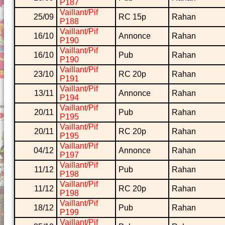
P187
Vaillant/Pif
25/09
RC 15p
Rahan
P188
Vaillant/Pif
16/10
Annonce
Rahan
P190
Vaillant/Pif
16/10
Pub
Rahan
P190
Vaillant/Pif
23/10
RC 20p
Rahan
P191
Vaillant/Pif
13/11
Annonce
Rahan
P194
Vaillant/Pif
20/11
Pub
Rahan
P195
Vaillant/Pif
20/11
RC 20p
Rahan
P195
Vaillant/Pif
04/12
Annonce
Rahan
P197
Vaillant/Pif
11/12
Pub
Rahan
P198
Vaillant/Pif
11/12
RC 20p
Rahan
P198
Vaillant/Pif
18/12
Pub
Rahan
P199
Vaillant/Pif