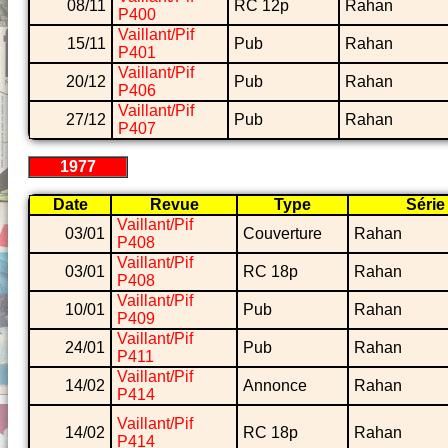
08/11
RC 12p
Rahan
P400
Vaillant/Pif
15/11
Pub
Rahan
P401
Vaillant/Pif
20/12
Pub
Rahan
P406
Vaillant/Pif
27/12
Pub
Rahan
P407
1977
Date
Revue
Type
Série
Vaillant/Pif
03/01
Couverture
Rahan
P408
Vaillant/Pif
03/01
RC 18p
Rahan
P408
Vaillant/Pif
10/01
Pub
Rahan
P409
Vaillant/Pif
24/01
Pub
Rahan
P411
Vaillant/Pif
14/02
Annonce
Rahan
P414
Vaillant/Pif
14/02
RC 18p
Rahan
P414