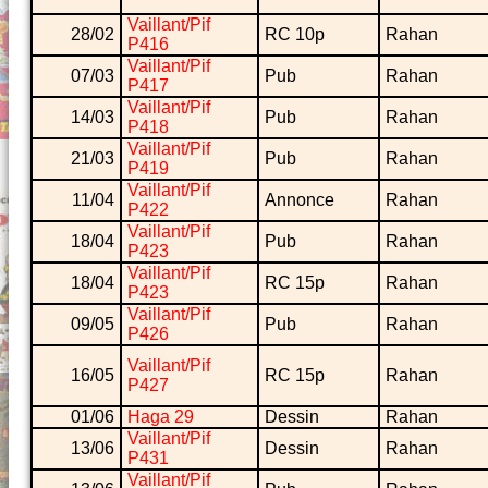
Vaillant/Pif
28/02
RC 10p
Rahan
P416
Vaillant/Pif
07/03
Pub
Rahan
P417
Vaillant/Pif
14/03
Pub
Rahan
P418
Vaillant/Pif
21/03
Pub
Rahan
P419
Vaillant/Pif
11/04
Annonce
Rahan
P422
Vaillant/Pif
18/04
Pub
Rahan
P423
Vaillant/Pif
18/04
RC 15p
Rahan
P423
Vaillant/Pif
09/05
Pub
Rahan
P426
Vaillant/Pif
16/05
RC 15p
Rahan
P427
01/06
Haga 29
Dessin
Rahan
Vaillant/Pif
13/06
Dessin
Rahan
P431
Vaillant/Pif