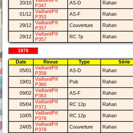
Vaillant/Pif
20/10
AS-D
Rahan
P347
Vaillant/Pif
01/12
AS-F
Rahan
P353
Vaillant/Pif
29/12
Couverture
Rahan
P357
Vaillant/Pif
29/12
RC 7p
Rahan
P357
1976
Date
Revue
Type
Série
Vaillant/Pif
05/01
AS-D
Rahan
P358
Vaillant/Pif
19/01
Pub
Rahan
P360
Vaillant/Pif
09/02
AS-F
Rahan
P363
Vaillant/Pif
05/04
RC 12p
Rahan
P371
Vaillant/Pif
10/05
RC 12p
Rahan
P376
Vaillant/Pif
24/05
Couverture
Rahan
P378