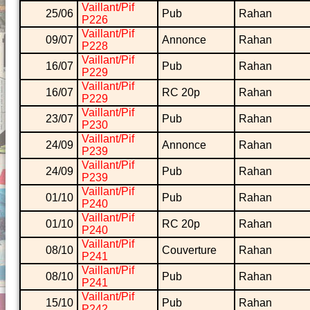
Vaillant/Pif
25/06
Pub
Rahan
P226
Vaillant/Pif
09/07
Annonce
Rahan
P228
Vaillant/Pif
16/07
Pub
Rahan
P229
Vaillant/Pif
16/07
RC 20p
Rahan
P229
Vaillant/Pif
23/07
Pub
Rahan
P230
Vaillant/Pif
24/09
Annonce
Rahan
P239
Vaillant/Pif
24/09
Pub
Rahan
P239
Vaillant/Pif
01/10
Pub
Rahan
P240
Vaillant/Pif
01/10
RC 20p
Rahan
P240
Vaillant/Pif
08/10
Couverture
Rahan
P241
Vaillant/Pif
08/10
Pub
Rahan
P241
Vaillant/Pif
15/10
Pub
Rahan
P242