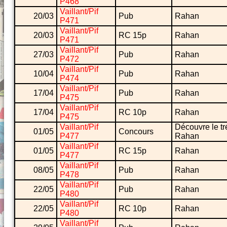
P468
Vaillant/Pif
20/03
Pub
Rahan
P471
Vaillant/Pif
20/03
RC 15p
Rahan
P471
Vaillant/Pif
27/03
Pub
Rahan
P472
Vaillant/Pif
10/04
Pub
Rahan
P474
Vaillant/Pif
17/04
Pub
Rahan
P475
Vaillant/Pif
17/04
RC 10p
Rahan
P475
Vaillant/Pif
Découvre le tr
01/05
Concours
P477
Rahan
Vaillant/Pif
01/05
RC 15p
Rahan
P477
Vaillant/Pif
08/05
Pub
Rahan
P478
Vaillant/Pif
22/05
Pub
Rahan
P480
Vaillant/Pif
22/05
RC 10p
Rahan
P480
Vaillant/Pif