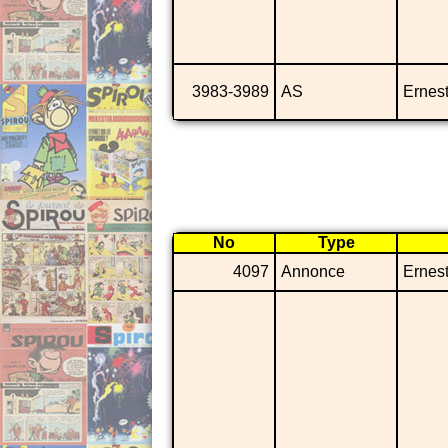
3983-3989
AS
Ernes
No
Type
4097
Annonce
Ernes