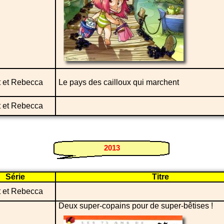
t et Rebecca
Le pays des cailloux qui marchent
t et Rebecca
2013
Série
Titre
t et Rebecca
Deux super-copains pour de super-bêtises !