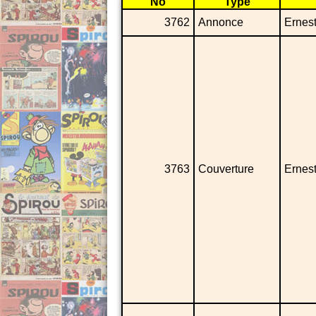
No
Type
3762
Annonce
Ernes
3763
Couverture
Ernes