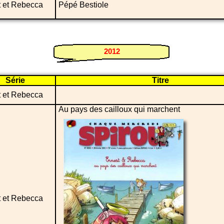
t et Rebecca
Pépé Bestiole
2012
Série
Titre
t et Rebecca
Au pays des cailloux qui marchent
t et Rebecca