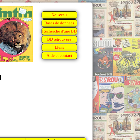
Nouveau
Bases de données
Recherche d'une BD
BD retrouvées
Liens
Aide et contact
u