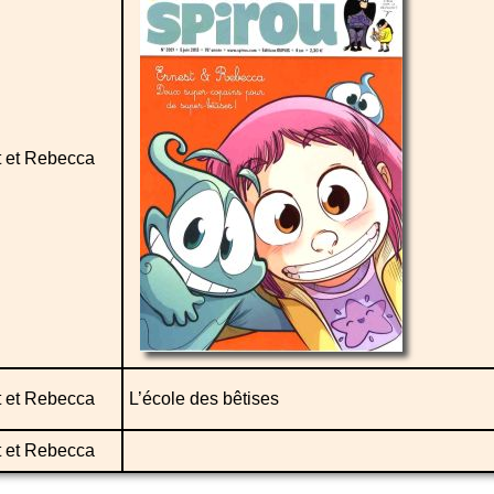
t et Rebecca
t et Rebecca
L’école des bêtises
t et Rebecca