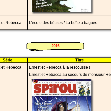
t et Rebecca
L’école des bétises / La boîte à bagues
2016
Série
Titre
t et Rebecca
Ernest et Rebecca à la rescousse !
Ernest et Rebacca au secours de monsieur Ré