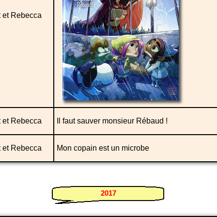
t et Rebecca
t et Rebecca
Il faut sauver monsieur Rébaud !
t et Rebecca
Mon copain est un microbe
2017