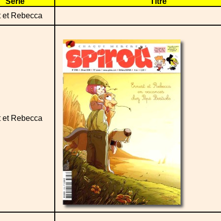
Série
Titre
t et Rebecca
t et Rebecca