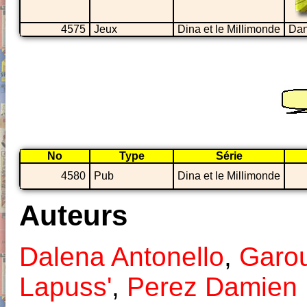
4575
Jeux
Dina et le Millimonde
Dan
No
Type
Série
4580
Pub
Dina et le Millimonde
Auteurs
Dalena Antonello
,
Garo
Lapuss'
,
Perez Damien