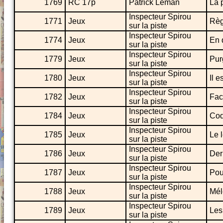
1769
RC 17p
Patrick Leman
La 
Inspecteur Spirou
1771
Jeux
Règ
sur la piste
Inspecteur Spirou
1774
Jeux
En 
sur la piste
Inspecteur Spirou
1779
Jeux
Pur
sur la piste
Inspecteur Spirou
1780
Jeux
Il e
sur la piste
Inspecteur Spirou
1782
Jeux
Fac
sur la piste
Inspecteur Spirou
1784
Jeux
Cod
sur la piste
Inspecteur Spirou
1785
Jeux
Le 
sur la piste
Inspecteur Spirou
1786
Jeux
Der
sur la piste
Inspecteur Spirou
1787
Jeux
Pou
sur la piste
Inspecteur Spirou
1788
Jeux
Mél
sur la piste
Inspecteur Spirou
1789
Jeux
Les
sur la piste