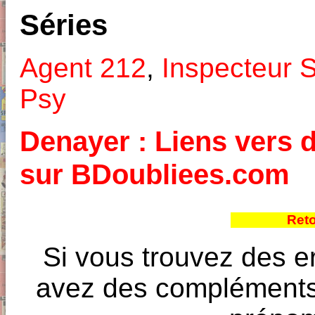
Séries
Agent 212
,
Inspecteur S
Psy
Denayer : Liens vers d
sur BDoubliees.com
Reto
Si vous trouvez des e
avez des compléments à