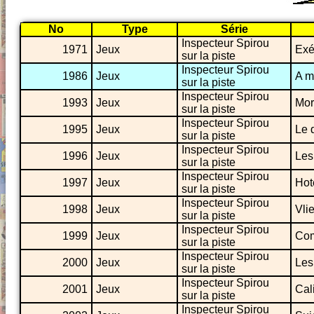
No
Type
Série
Inspecteur Spirou
1971
Jeux
Exé
sur la piste
Inspecteur Spirou
1986
Jeux
A m
sur la piste
Inspecteur Spirou
1993
Jeux
Mor
sur la piste
Inspecteur Spirou
1995
Jeux
Le 
sur la piste
Inspecteur Spirou
1996
Jeux
Les
sur la piste
Inspecteur Spirou
1997
Jeux
Hot
sur la piste
Inspecteur Spirou
1998
Jeux
Vlie
sur la piste
Inspecteur Spirou
1999
Jeux
Com
sur la piste
Inspecteur Spirou
2000
Jeux
Les
sur la piste
Inspecteur Spirou
2001
Jeux
Cal
sur la piste
Inspecteur Spirou