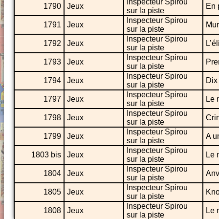
Inspecteur Spirou
1790
Jeux
En 
sur la piste
Inspecteur Spirou
1791
Jeux
Mur
sur la piste
Inspecteur Spirou
1792
Jeux
L’él
sur la piste
Inspecteur Spirou
1793
Jeux
Pre
sur la piste
Inspecteur Spirou
1794
Jeux
Dix 
sur la piste
Inspecteur Spirou
1797
Jeux
Le 
sur la piste
Inspecteur Spirou
1798
Jeux
Cri
sur la piste
Inspecteur Spirou
1799
Jeux
A u
sur la piste
Inspecteur Spirou
1803 bis
Jeux
Le 
sur la piste
Inspecteur Spirou
1804
Jeux
Anv
sur la piste
Inspecteur Spirou
1805
Jeux
Kno
sur la piste
Inspecteur Spirou
1808
Jeux
Le 
sur la piste