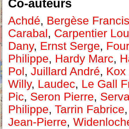
Co-auteurs
Achdé
,
Bergèse Franci
Carabal
,
Carpentier Lou
Dany
,
Ernst Serge
,
Four
Philippe
,
Hardy Marc
,
H
Pol
,
Juillard André
,
Kox 
Willy
,
Laudec
,
Le Gall F
Pic
,
Seron Pierre
,
Serva
Philippe
,
Tarrin Fabrice
Jean-Pierre
,
Widenloch