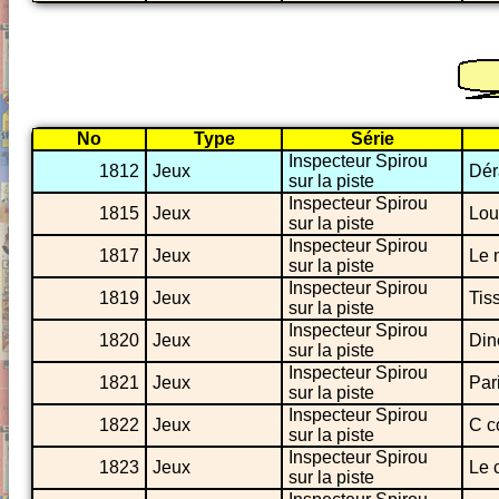
No
Type
Série
Inspecteur Spirou
1812
Jeux
Dér
sur la piste
Inspecteur Spirou
1815
Jeux
Lou
sur la piste
Inspecteur Spirou
1817
Jeux
Le 
sur la piste
Inspecteur Spirou
1819
Jeux
Tis
sur la piste
Inspecteur Spirou
1820
Jeux
Din
sur la piste
Inspecteur Spirou
1821
Jeux
Par
sur la piste
Inspecteur Spirou
1822
Jeux
C c
sur la piste
Inspecteur Spirou
1823
Jeux
Le 
sur la piste