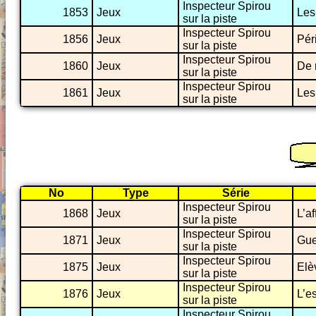
Inspecteur Spirou
1853
Jeux
Les
sur la piste
Inspecteur Spirou
1856
Jeux
Pér
sur la piste
Inspecteur Spirou
1860
Jeux
De 
sur la piste
Inspecteur Spirou
1861
Jeux
Les
sur la piste
No
Type
Série
Inspecteur Spirou
1868
Jeux
L’af
sur la piste
Inspecteur Spirou
1871
Jeux
Gue
sur la piste
Inspecteur Spirou
1875
Jeux
Elè
sur la piste
Inspecteur Spirou
1876
Jeux
L’e
sur la piste
Inspecteur Spirou