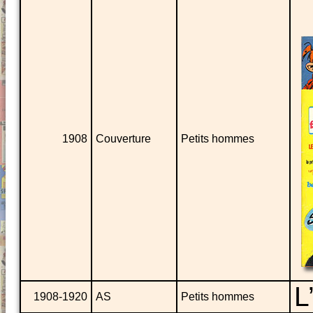
1908
Couverture
Petits hommes
L
1908-1920
AS
Petits hommes