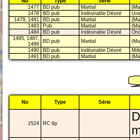
No
Type
Série
1477
BD pub
Martial
(Ma
1478
BD pub
Indésirable Désiré
Une
1479, 1481
BD pub
Martial
(Ma
1483
Pub
Martial
(Ma
1484
BD pub
Indésirable Désiré
Ond
1485, 1487,
BD pub
Martial
(Ma
1489
1490
BD pub
Indésirable Désiré
Mil
1491
BD pub
Martial
(Ma
No
Type
Série
D
1524
RC 6p
m