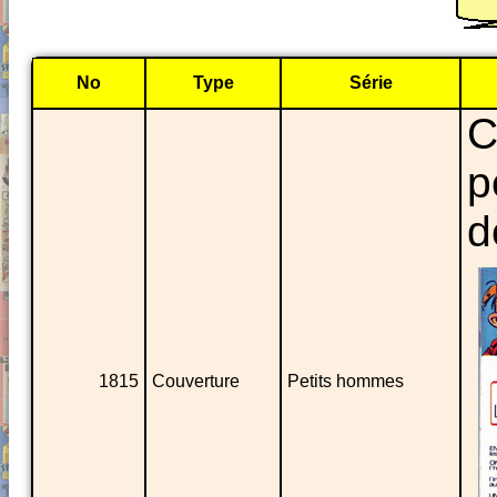
No
Type
Série
C
p
d
1815
Couverture
Petits hommes