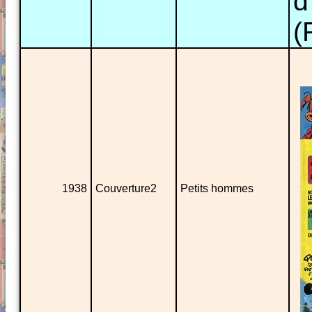
d
(
1938
Couverture2
Petits hommes