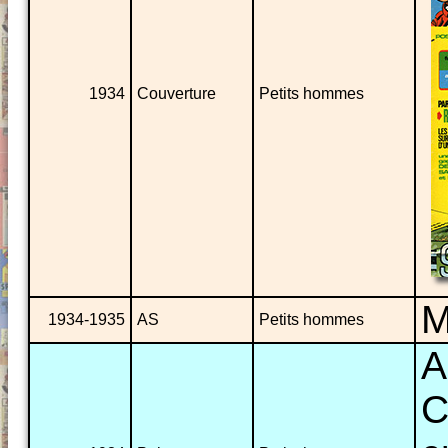
1934
Couverture
Petits hommes
M
1934-1935
AS
Petits hommes
Al
C