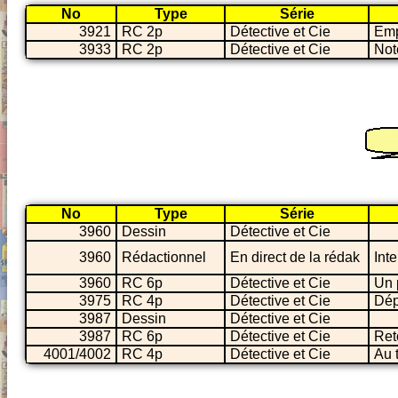
No
Type
Série
3921
RC 2p
Détective et Cie
Empl
3933
RC 2p
Détective et Cie
Not
No
Type
Série
3960
Dessin
Détective et Cie
3960
Rédactionnel
En direct de la rédak
Int
3960
RC 6p
Détective et Cie
Un p
3975
RC 4p
Détective et Cie
Dép
3987
Dessin
Détective et Cie
3987
RC 6p
Détective et Cie
Ret
4001/4002
RC 4p
Détective et Cie
Au 