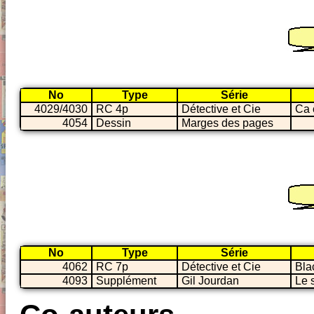
No
Type
Série
4029/4030
RC 4p
Détective et Cie
Ca 
4054
Dessin
Marges des pages
No
Type
Série
4062
RC 7p
Détective et Cie
Bla
4093
Supplément
Gil Jourdan
Le 