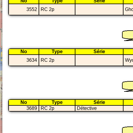
No
Type
Série
3552
RC 2p
Gho
No
Type
Série
3634
RC 2p
Wyo
No
Type
Série
3689
RC 2p
Détective