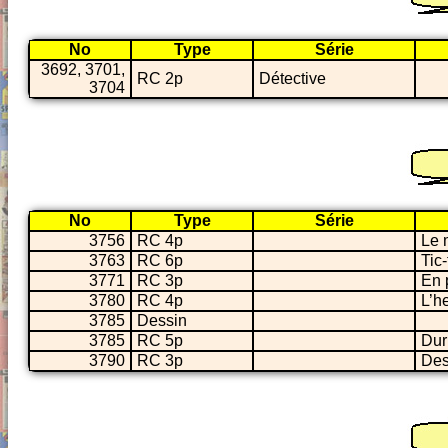
No
Type
Série
3692, 3701,
RC 2p
Détective
3704
No
Type
Série
3756
RC 4p
Le 
3763
RC 6p
Tic-
3771
RC 3p
En 
3780
RC 4p
L’h
3785
Dessin
3785
RC 5p
Dur
3790
RC 3p
Des