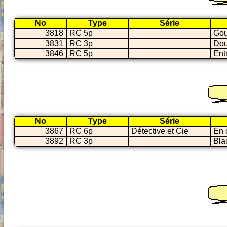
No
Type
Série
3818
RC 5p
Gou
3831
RC 3p
Dou
3846
RC 5p
Entr
No
Type
Série
3867
RC 6p
Détective et Cie
En 
3892
RC 3p
Bla