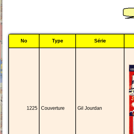
No
Type
Série
1225
Couverture
Gil Jourdan