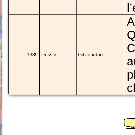
l
A
Q
C
1339
Dessin
Gil Jourdan
a
p
c