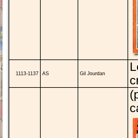
L
1113-1137
AS
Gil Jourdan
c
(
c