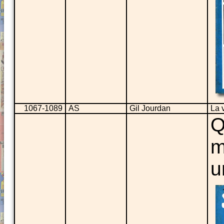
1067-1089
AS
Gil Jourdan
La 
Q
m
u