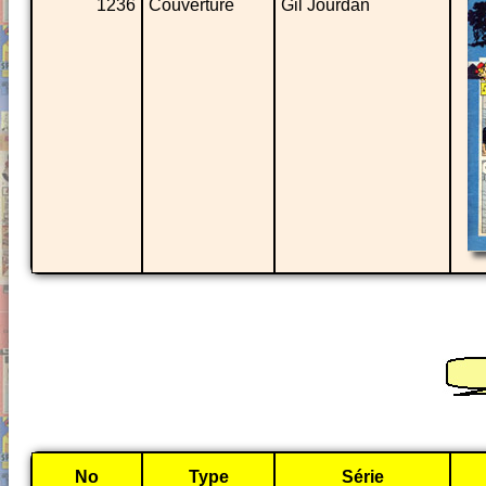
1236
Couverture
Gil Jourdan
No
Type
Série