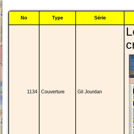
No
Type
Série
L
c
1134
Couverture
Gil Jourdan