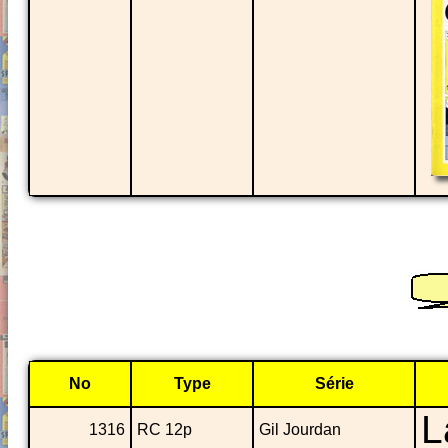
No
Type
Série
L
1316
RC 12p
Gil Jourdan