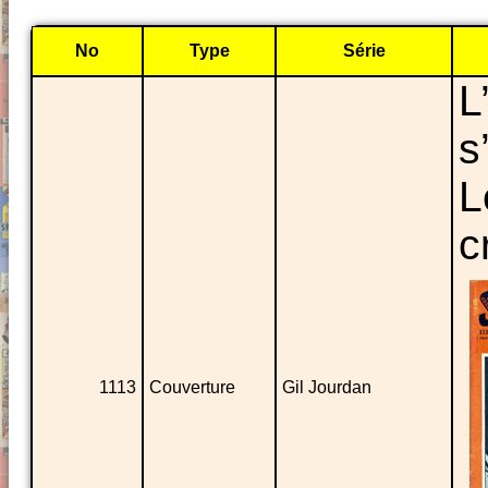
No
Type
Série
L
s
L
c
1113
Couverture
Gil Jourdan