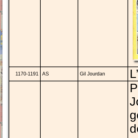
L
1170-1191
AS
Gil Jourdan
P
J
g
d