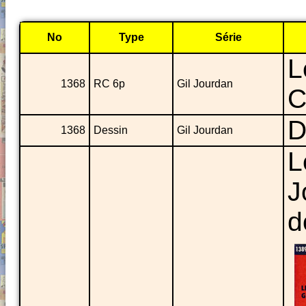
No
Type
Série
L
1368
RC 6p
Gil Jourdan
C
D
1368
Dessin
Gil Jourdan
L
J
d