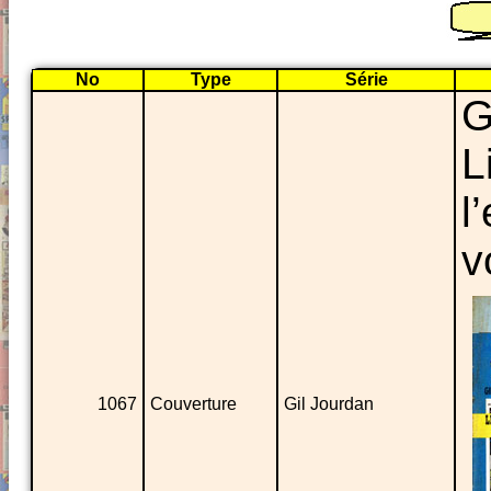
No
Type
Série
G
L
l
v
1067
Couverture
Gil Jourdan