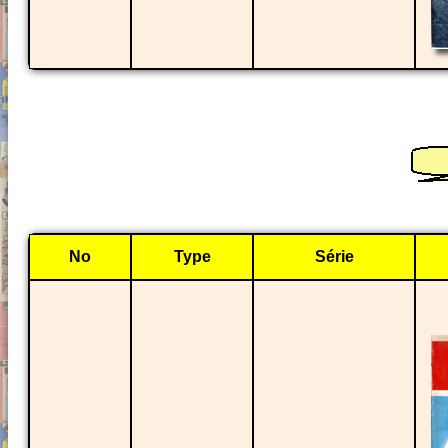
No
Type
Série