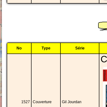
No
Type
Série
C
1527
Couverture
Gil Jourdan