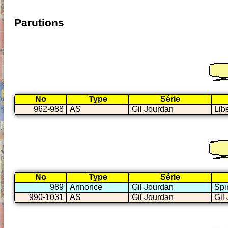
Parutions
No
Type
Série
962-988
AS
Gil Jourdan
Lib
No
Type
Série
989
Annonce
Gil Jourdan
Spi
990-1031
AS
Gil Jourdan
Gil