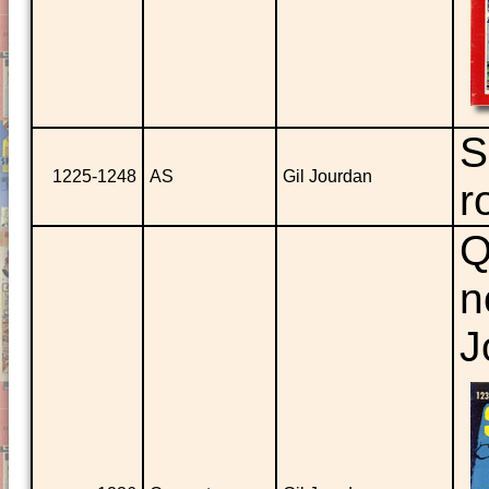
S
1225-1248
AS
Gil Jourdan
r
Q
n
J