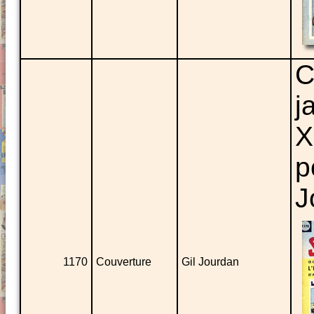
C
j
X
p
J
1170
Couverture
Gil Jourdan