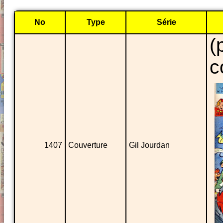
No
Type
Série
(
c
1407
Couverture
Gil Jourdan