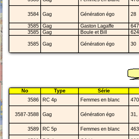
3584
Gag
Génération égo
28
3585
Gag
Gaston Lagaffe
647
3585
Gag
Boule et Bill
624
3585
Gag
Génération égo
30
No
Type
Série
3586
RC 4p
Femmes en blanc
470
3587-3588
Gag
Génération égo
31,
3589
RC 5p
Femmes en blanc
463