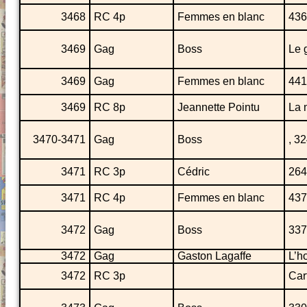
3468
RC 4p
Femmes en blanc
436
3469
Gag
Boss
Le 
3469
Gag
Femmes en blanc
441
3469
RC 8p
Jeannette Pointu
La 
3470-3471
Gag
Boss
, 3
3471
RC 3p
Cédric
264
3471
RC 4p
Femmes en blanc
437
3472
Gag
Boss
337
3472
Gag
Gaston Lagaffe
L’h
3472
RC 3p
Car