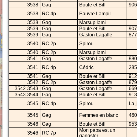
3538
Gag
Boule et Bill
906
3538
RC 4p
Pauvre Lampil
3538
Gag
Marsupilami
3539
Gag
Boule et Bill
907
3539
Gag
Gaston Lagaffe
877
3540
RC 2p
Spirou
3540
RC 2p
Marsupilami
3541
Gag
Gaston Lagaffe
880
3541
RC 4p
Cédric
285
3541
Gag
Boule et Bill
912
3542
RC 2p
Gaston Lagaffe
879
3542-3543
Gag
Gaston Lagaffe
669
3543-3544
Gag
Boule et Bill
913
3545
RC 4p
Spirou
La 
3545
Gag
Femmes en blanc
460
3546
Gag
Boule et Bill
953
Mon papa est un
3546
RC 7p
gangster