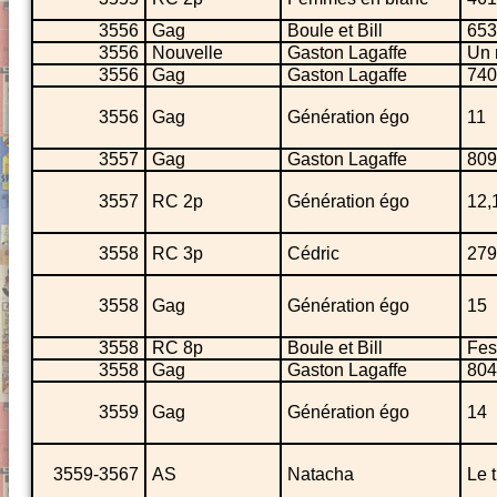
3556
Gag
Boule et Bill
653
3556
Nouvelle
Gaston Lagaffe
Un 
3556
Gag
Gaston Lagaffe
740
3556
Gag
Génération égo
11
3557
Gag
Gaston Lagaffe
809
3557
RC 2p
Génération égo
12,
3558
RC 3p
Cédric
279
3558
Gag
Génération égo
15
3558
RC 8p
Boule et Bill
Fest
3558
Gag
Gaston Lagaffe
804
3559
Gag
Génération égo
14
3559-3567
AS
Natacha
Le 