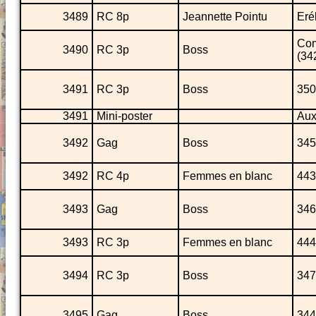
3489
RC 8p
Jeannette Pointu
Eré
Com
3490
RC 3p
Boss
(34
3491
RC 3p
Boss
350
3491
Mini-poster
Aux
3492
Gag
Boss
345
3492
RC 4p
Femmes en blanc
443
3493
Gag
Boss
346
3493
RC 3p
Femmes en blanc
444
3494
RC 3p
Boss
347
3495
Gag
Boss
344