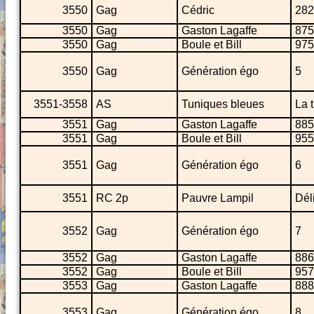
3550
Gag
Cédric
282
3550
Gag
Gaston Lagaffe
875
3550
Gag
Boule et Bill
975
3550
Gag
Génération égo
5
3551-3558
AS
Tuniques bleues
La 
3551
Gag
Gaston Lagaffe
885
3551
Gag
Boule et Bill
955
3551
Gag
Génération égo
6
3551
RC 2p
Pauvre Lampil
Dél
3552
Gag
Génération égo
7
3552
Gag
Gaston Lagaffe
886
3552
Gag
Boule et Bill
957
3553
Gag
Gaston Lagaffe
888
3553
Gag
Génération égo
8