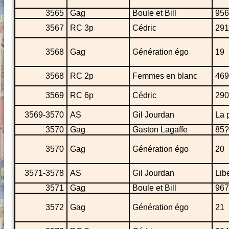
3565
Gag
Boule et Bill
956
3567
RC 3p
Cédric
291
3568
Gag
Génération égo
19
3568
RC 2p
Femmes en blanc
469
3569
RC 6p
Cédric
290
3569-3570
AS
Gil Jourdan
La 
3570
Gag
Gaston Lagaffe
85?
3570
Gag
Génération égo
20
3571-3578
AS
Gil Jourdan
Lib
3571
Gag
Boule et Bill
967
3572
Gag
Génération égo
21