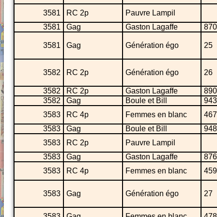
3581
RC 2p
Pauvre Lampil
3581
Gag
Gaston Lagaffe
870
3581
Gag
Génération égo
25
3582
RC 2p
Génération égo
26
3582
RC 2p
Gaston Lagaffe
890
3582
Gag
Boule et Bill
943
3583
RC 4p
Femmes en blanc
467
3583
Gag
Boule et Bill
948
3583
RC 2p
Pauvre Lampil
3583
Gag
Gaston Lagaffe
876
3583
RC 4p
Femmes en blanc
459
3583
Gag
Génération égo
27
3583
Gag
Femmes en blanc
478