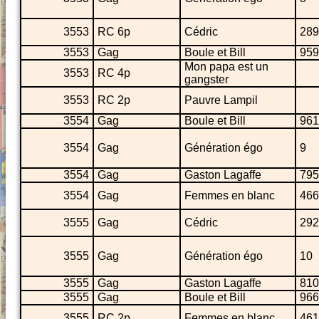
3553
RC 6p
Cédric
289
3553
Gag
Boule et Bill
959
Mon papa est un
3553
RC 4p
gangster
3553
RC 2p
Pauvre Lampil
3554
Gag
Boule et Bill
961
3554
Gag
Génération égo
9
3554
Gag
Gaston Lagaffe
795
3554
Gag
Femmes en blanc
466
3555
Gag
Cédric
292
3555
Gag
Génération égo
10
3555
Gag
Gaston Lagaffe
810
3555
Gag
Boule et Bill
966
3555
RC 2p
Femmes en blanc
461