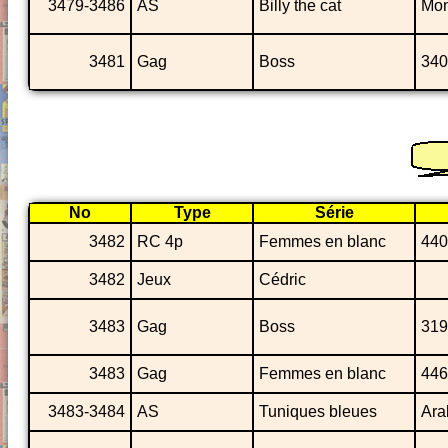
3479-3486
AS
Billy the cat
Mon
3481
Gag
Boss
340
No
Type
Série
3482
RC 4p
Femmes en blanc
440
3482
Jeux
Cédric
3483
Gag
Boss
319
3483
Gag
Femmes en blanc
446
3483-3484
AS
Tuniques bleues
Ara