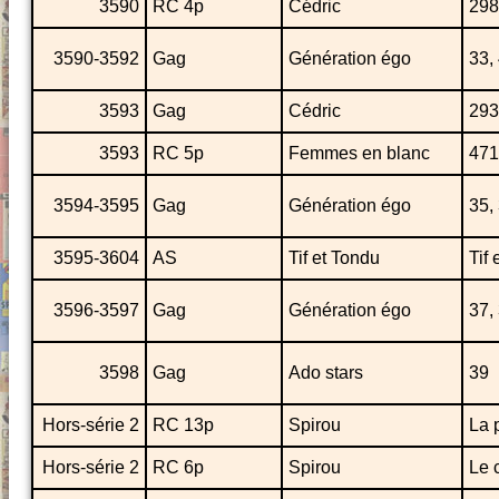
3590
RC 4p
Cédric
298
3590-3592
Gag
Génération égo
33,
3593
Gag
Cédric
293
3593
RC 5p
Femmes en blanc
471
3594-3595
Gag
Génération égo
35,
3595-3604
AS
Tif et Tondu
Tif
3596-3597
Gag
Génération égo
37,
3598
Gag
Ado stars
39
Hors-série 2
RC 13p
Spirou
La 
Hors-série 2
RC 6p
Spirou
Le 