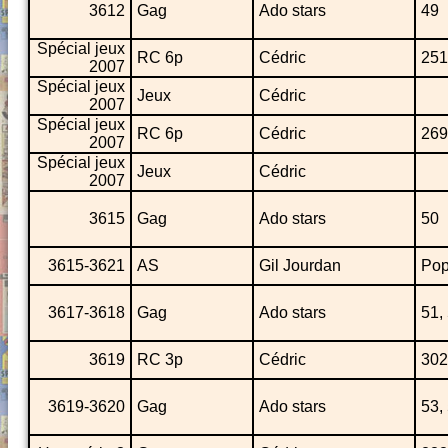
3612
Gag
Ado stars
49
Spécial jeux
RC 6p
Cédric
251
2007
Spécial jeux
Jeux
Cédric
2007
Spécial jeux
RC 6p
Cédric
269
2007
Spécial jeux
Jeux
Cédric
2007
3615
Gag
Ado stars
50
3615-3621
AS
Gil Jourdan
Pop
3617-3618
Gag
Ado stars
51,
3619
RC 3p
Cédric
302
3619-3620
Gag
Ado stars
53,