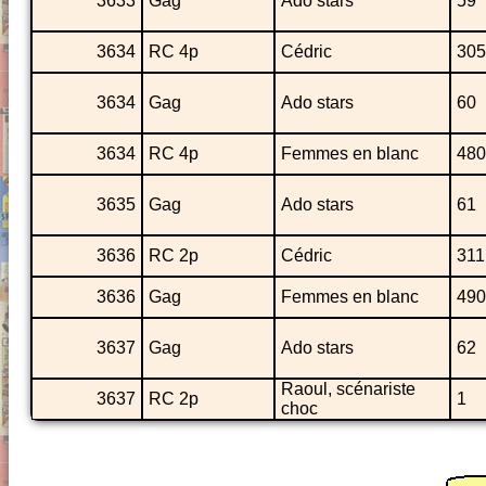
3633
Gag
Ado stars
59
3634
RC 4p
Cédric
305
3634
Gag
Ado stars
60
3634
RC 4p
Femmes en blanc
480
3635
Gag
Ado stars
61
3636
RC 2p
Cédric
311
3636
Gag
Femmes en blanc
490
3637
Gag
Ado stars
62
Raoul, scénariste
3637
RC 2p
1
choc