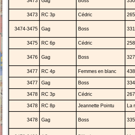
3473
Gag
Boss
330
3473
RC 3p
Cédric
265
3474-3475
Gag
Boss
331
3475
RC 6p
Cédric
258
3476
Gag
Boss
327
3477
RC 4p
Femmes en blanc
438
3477
Gag
Boss
334
3478
RC 3p
Cédric
267
3478
RC 8p
Jeannette Pointu
La 
3478
Gag
Boss
335