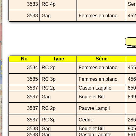
3533
RC 4p
Seri
3533
Gag
Femmes en blanc
452
No
Type
Série
3534
RC 2p
Femmes en blanc
455
3535
RC 3p
Femmes en blanc
456
3537
RC 2p
Gaston Lagaffe
850
3537
Gag
Boule et Bill
899
3537
RC 2p
Pauvre Lampil
3537
RC 3p
Cédric
286
3538
Gag
Boule et Bill
905
3538
Gag
Gaston Lagaffe
861