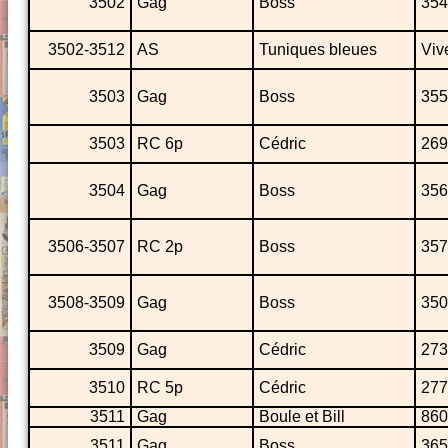
3502
Gag
Boss
354
3502-3512
AS
Tuniques bleues
Viv
3503
Gag
Boss
355
3503
RC 6p
Cédric
269
3504
Gag
Boss
356
3506-3507
RC 2p
Boss
357
3508-3509
Gag
Boss
350
3509
Gag
Cédric
273
3510
RC 5p
Cédric
277
3511
Gag
Boule et Bill
860
3511
Gag
Boss
365