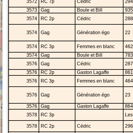
3572
RC 7p
Cédric
294
3573
Gag
Boule et Bill
935
3574
RC 2p
Cédric
288
3574
Gag
Génération égo
22
3574
RC 3p
Femmes en blanc
462
3574
Gag
Boule et Bill
783
3576
Gag
Cédric
287
3576
RC 2p
Gaston Lagaffe
861
3576
RC 3p
Femmes en blanc
464
3576
Gag
Génération égo
23
3576
Gag
Gaston Lagaffe
864
3578
RC 3p
Les
3578
RC 2p
Cédric
296