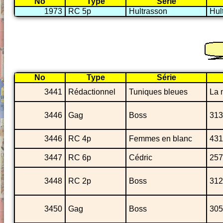
No
Type
Série
1973
RC 5p
Hultrasson
Hul
No
Type
Série
3441
Rédactionnel
Tuniques bleues
La 
3446
Gag
Boss
313
3446
RC 4p
Femmes en blanc
431
3447
RC 6p
Cédric
257
3448
RC 2p
Boss
312
3450
Gag
Boss
305