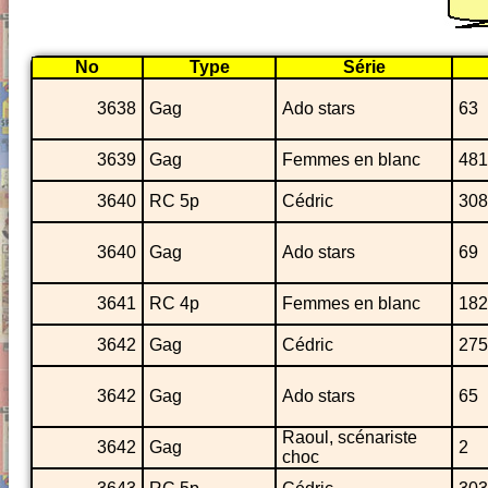
No
Type
Série
3638
Gag
Ado stars
63
3639
Gag
Femmes en blanc
481
3640
RC 5p
Cédric
308
3640
Gag
Ado stars
69
3641
RC 4p
Femmes en blanc
182
3642
Gag
Cédric
275
3642
Gag
Ado stars
65
Raoul, scénariste
3642
Gag
2
choc