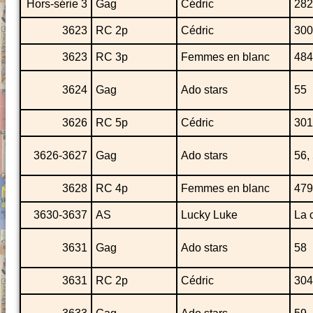
Hors-série 3
Gag
Cédric
282
3623
RC 2p
Cédric
300
3623
RC 3p
Femmes en blanc
484
3624
Gag
Ado stars
55
3626
RC 5p
Cédric
301
3626-3627
Gag
Ado stars
56,
3628
RC 4p
Femmes en blanc
479
3630-3637
AS
Lucky Luke
La 
3631
Gag
Ado stars
58
3631
RC 2p
Cédric
304