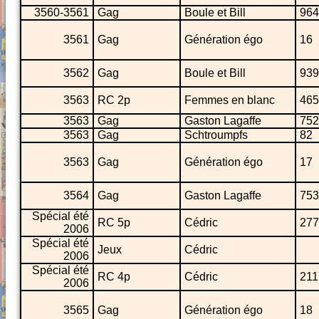
3560-3561
Gag
Boule et Bill
964
3561
Gag
Génération égo
16
3562
Gag
Boule et Bill
939
3563
RC 2p
Femmes en blanc
465
3563
Gag
Gaston Lagaffe
752
3563
Gag
Schtroumpfs
82
3563
Gag
Génération égo
17
3564
Gag
Gaston Lagaffe
753
Spécial été
RC 5p
Cédric
277
2006
Spécial été
Jeux
Cédric
2006
Spécial été
RC 4p
Cédric
211
2006
3565
Gag
Génération égo
18