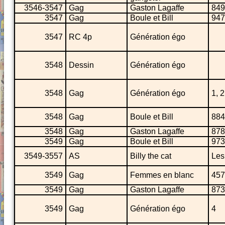
3546-3547
Gag
Gaston Lagaffe
849
3547
Gag
Boule et Bill
947
3547
RC 4p
Génération égo
3548
Dessin
Génération égo
3548
Gag
Génération égo
1, 2
3548
Gag
Boule et Bill
884
3548
Gag
Gaston Lagaffe
878
3549
Gag
Boule et Bill
973
3549-3557
AS
Billy the cat
Les
3549
Gag
Femmes en blanc
457
3549
Gag
Gaston Lagaffe
873
3549
Gag
Génération égo
4