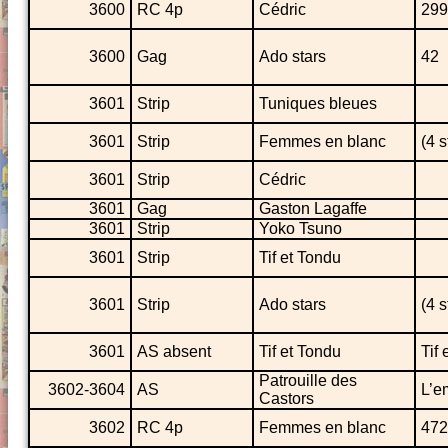
3600
RC 4p
Cédric
299
3600
Gag
Ado stars
42
3601
Strip
Tuniques bleues
3601
Strip
Femmes en blanc
(4 s
3601
Strip
Cédric
3601
Gag
Gaston Lagaffe
3601
Strip
Yoko Tsuno
3601
Strip
Tif et Tondu
3601
Strip
Ado stars
(4 s
3601
AS absent
Tif et Tondu
Tif
Patrouille des
3602-3604
AS
L’e
Castors
3602
RC 4p
Femmes en blanc
472