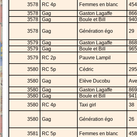
3578
RC 4p
Femmes en blanc
454
3578
Gag
Gaston Lagaffe
866
3578
Gag
Boule et Bill
940
3578
Gag
Génération égo
29
3579
Gag
Gaston Lagaffe
868
3579
Gag
Boule et Bill
965
3579
RC 2p
Pauvre Lampil
3580
RC 5p
Cédric
295
3580
Gag
Elève Ducobu
Ave
3580
Gag
Gaston Lagaffe
869
3580
Gag
Boule et Bill
941
3580
RC 4p
Taxi girl
38
3580
Gag
Génération égo
26
3581
RC 5p
Femmes en blanc
458