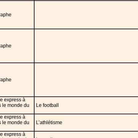
raphe
raphe
raphe
e express à
s le monde du
Le football
e express à
s le monde du
L’athlétisme
e express à