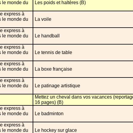
s le monde du
Les poids et haltères (B)
e express à
s le monde du
La voile
e express à
s le monde du
Le handball
e express à
s le monde du
Le tennis de table
e express à
s le monde du
La boxe française
e express à
s le monde du
Le patinage artistique
Mettez un cheval dans vos vacances (reportag
16 pages) (B)
e express à
s le monde du
Le badminton
e express à
s le monde du
Le hockey sur glace