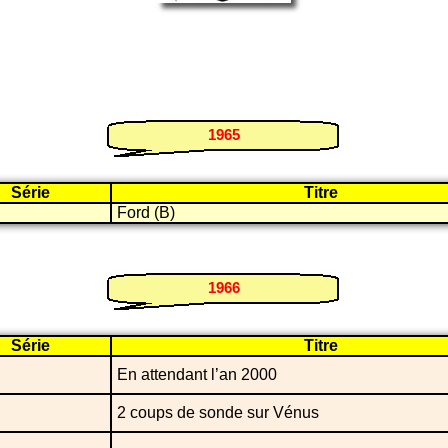
1965
Série
Titre
Ford (B)
1966
Série
Titre
En attendant l’an 2000
2 coups de sonde sur Vénus