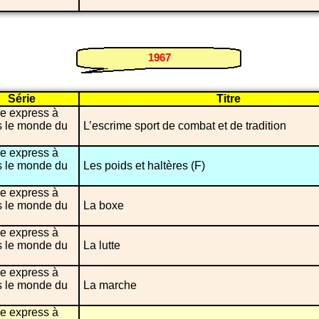
1967
Série
Titre
e express à
s le monde du
L’escrime sport de combat et de tradition
e express à
s le monde du
Les poids et haltères (F)
e express à
s le monde du
La boxe
e express à
s le monde du
La lutte
e express à
s le monde du
La marche
e express à