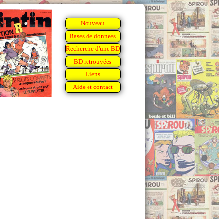
Nouveau
Bases de données
Recherche d'une BD
BD retrouvées
Liens
Aide et contact