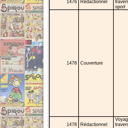
1476
Rédactionnel
traver
sport
1478
Couverture
Voyag
1478
Rédactionnel
traver