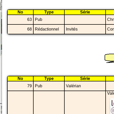
No
Type
Série
63
Pub
Chr
68
Rédactionnel
Invités
Con
No
Type
Série
79
Pub
Valérian
Val