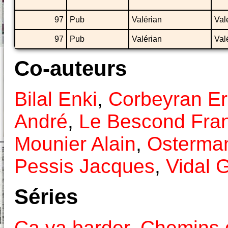
97
Pub
Valérian
Val
97
Pub
Valérian
Val
Co-auteurs
Bilal Enki
,
Corbeyran Er
André
,
Le Bescond Fra
Mounier Alain
,
Osterman
Pessis Jacques
,
Vidal 
Séries
Ca va barder
,
Chemins d