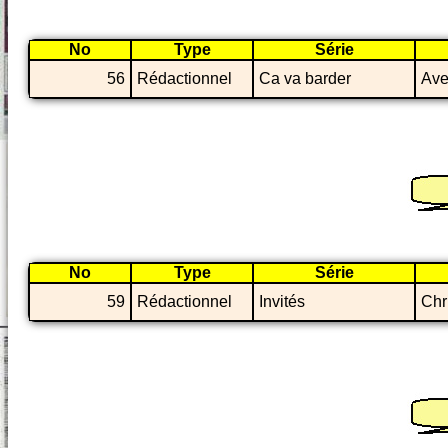
No
Type
Série
56
Rédactionnel
Ca va barder
Ave
No
Type
Série
59
Rédactionnel
Invités
Chr