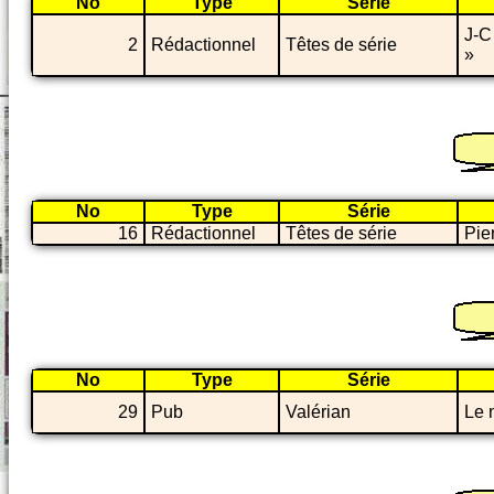
No
Type
Série
J-C
2
Rédactionnel
Têtes de série
»
No
Type
Série
16
Rédactionnel
Têtes de série
Pie
No
Type
Série
29
Pub
Valérian
Le 