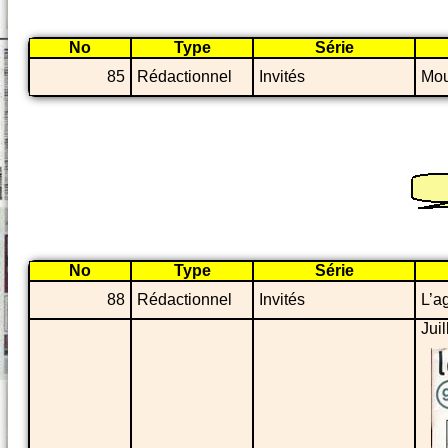
No
Type
Série
85
Rédactionnel
Invités
Mou
No
Type
Série
88
Rédactionnel
Invités
L’a
Juil