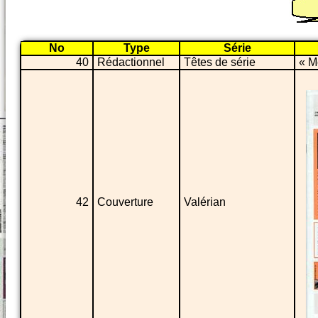
No
Type
Série
40
Rédactionnel
Têtes de série
« M
42
Couverture
Valérian