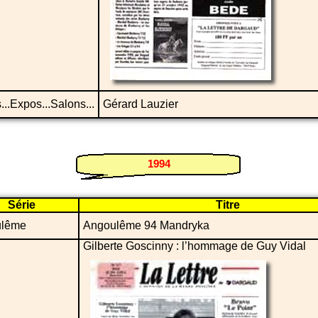
...Expos...Salons...
Gérard Lauzier
1994
Série
Titre
ulême
Angoulême 94 Mandryka
Gilberte Goscinny : l’hommage de Guy Vidal