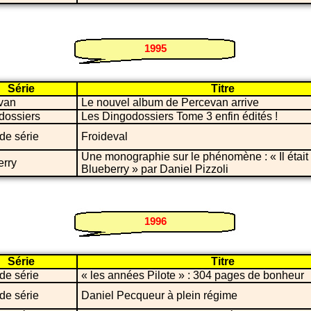
1995
Série
Titre
van
Le nouvel album de Percevan arrive
dossiers
Les Dingodossiers Tome 3 enfin édités !
de série
Froideval
Une monographie sur le phénomène : « Il était 
erry
Blueberry » par Daniel Pizzoli
1996
Série
Titre
de série
« les années Pilote » : 304 pages de bonheur
de série
Daniel Pecqueur à plein régime