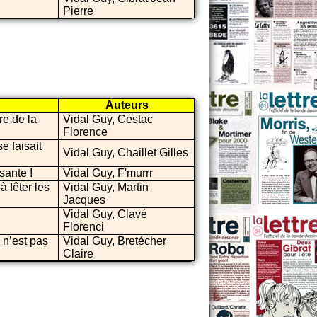
Pierre
Auteurs
re de la
Vidal Guy, Cestac
Florence
e faisait
Vidal Guy, Chaillet Gilles
sante !
Vidal Guy, F'murrr
à fêter les
Vidal Guy, Martin
Jacques
Vidal Guy, Clavé
Florenci
 n’est pas
Vidal Guy, Bretécher
Claire