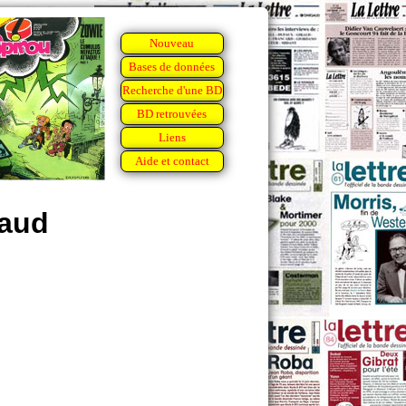
Nouveau
Bases de données
Recherche d'une BD
BD retrouvées
Liens
Aide et contact
gaud