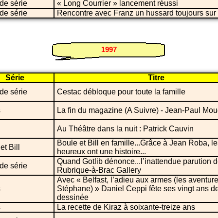
de série
« Long Courrier » lancement réussi
de série
Rencontre avec Franz un hussard toujours sur 
1997
Série
Titre
de série
Cestac débloque pour toute la famille
s
La fin du magazine (A Suivre) - Jean-Paul Mou
Au Théâtre dans la nuit : Patrick Cauvin
Boule et Bill en famille...Grâce à Jean Roba, l
et Bill
heureux ont une histoire...
Quand Gotlib dénonce...l’inattendue parution 
de série
Rubrique-à-Brac Gallery
Avec « Belfast, l’adieu aux armes (les aventur
s
Stéphane) » Daniel Ceppi fête ses vingt ans 
dessinée
s
La recette de Kiraz à soixante-treize ans