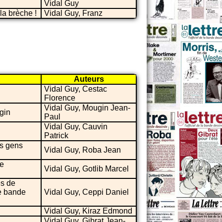
Vidal Guy
la brèche !
Vidal Guy, Franz
Auteurs
Vidal Guy, Cestac
Florence
Vidal Guy, Mougin Jean-
gin
Paul
Vidal Guy, Cauvin
Patrick
es gens
Vidal Guy, Roba Jean
de
Vidal Guy, Gotlib Marcel
es de
de bande
Vidal Guy, Ceppi Daniel
Vidal Guy, Kiraz Edmond
Vidal Guy, Gibrat Jean-