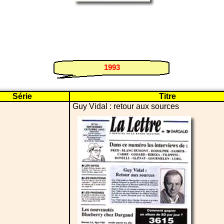
1993
Série
Titre
Guy Vidal : retour aux sources