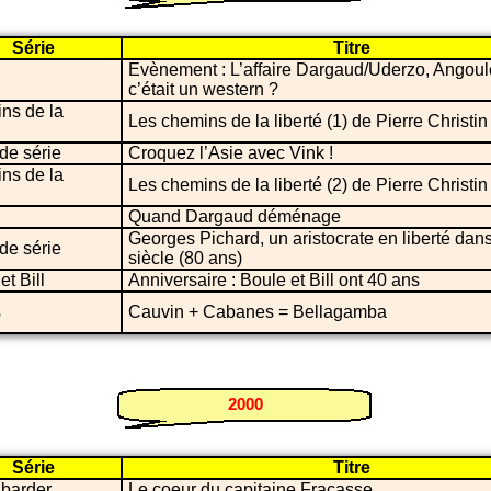
Série
Titre
Evènement : L’affaire Dargaud/Uderzo, Angoulê
c’était un western ?
ns de la
Les chemins de la liberté (1) de Pierre Christin
de série
Croquez l’Asie avec Vink !
ns de la
Les chemins de la liberté (2) de Pierre Christin
Quand Dargaud déménage
Georges Pichard, un aristocrate en liberté dan
de série
siècle (80 ans)
et Bill
Anniversaire : Boule et Bill ont 40 ans
s
Cauvin + Cabanes = Bellagamba
2000
Série
Titre
 barder
Le coeur du capitaine Fracasse