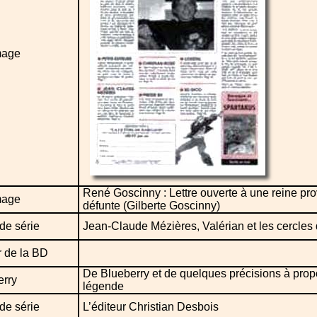
age
René Goscinny : Lettre ouverte à une reine pr
age
défunte (Gilberte Goscinny)
de série
Jean-Claude Mézières, Valérian et les cercles
r de la BD
De Blueberry et de quelques précisions à pro
erry
légende
de série
L’éditeur Christian Desbois