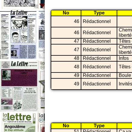
No
Type
46
Rédactionnel
Chemi
46
Rédactionnel
liberté
47
Rédactionnel
Têtes 
Chemi
47
Rédactionnel
liberté
48
Rédactionnel
Infos
48
Rédactionnel
Têtes 
49
Rédactionnel
Boule 
49
Rédactionnel
Invité
No
Type
51
Rédactionnel
Ca va