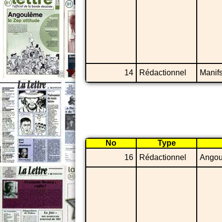
14
Rédactionnel
Manifs
No
Type
16
Rédactionnel
Ango