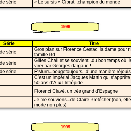
de série
« Le sursis » Gibrat...champion du monde !
1998
Série
Titre
Gros plan sur Florence Cestac, la dame pour ri
de série
famille Bd
Gilles Chaillet se souvient...du bon temps où ils
de série
virer par Georges dargaud !
de série
F’Murrr...bougetoujours...d’une manière réjouis
C’est un impérial Jacques Martin qui s’apprête 
50 ans d’Alix l’Intrépide
Florenci Clavé, un très grand d’Espagne
Je me souviens...de Claire Bretécher (non, elle
s
morte non plus)
1999