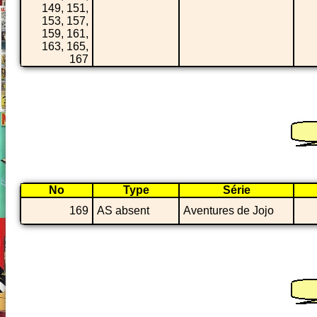
149, 151,
153, 157,
159, 161,
163, 165,
167
No
Type
Série
169
AS absent
Aventures de Jojo