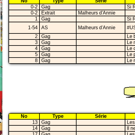
No
Type
Série
0-2
Gag
Si 
0-2
Extrait
Malheurs d'Annie
1
Gag
Si 
1-54
AS
Malheurs d'Annie
#US
2
Gag
Le 
3
Gag
Le 
4
Gag
Le 
5
Gag
Le 
8
Gag
Le 
No
Type
Série
13
Gag
Les
14
Gag
Il 
17
Gag
Les