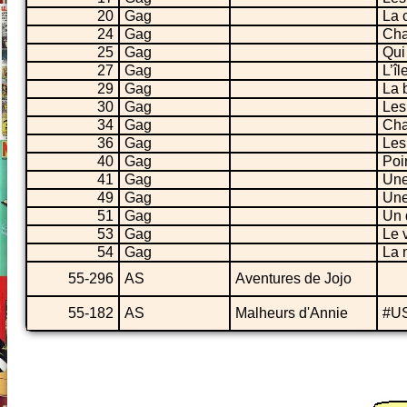
20
Gag
La 
24
Gag
Cha
25
Gag
Qui
27
Gag
L’îl
29
Gag
La 
30
Gag
Les
34
Gag
Cha
36
Gag
Les
40
Gag
Poi
41
Gag
Une
49
Gag
Une
51
Gag
Un 
53
Gag
Le 
54
Gag
La 
55-296
AS
Aventures de Jojo
55-182
AS
Malheurs d'Annie
#US