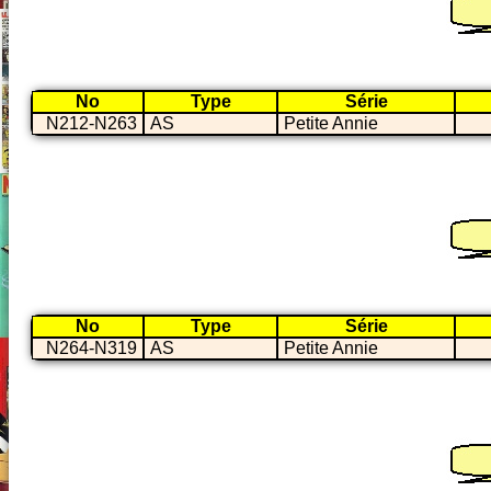
No
Type
Série
N212-N263
AS
Petite Annie
No
Type
Série
N264-N319
AS
Petite Annie