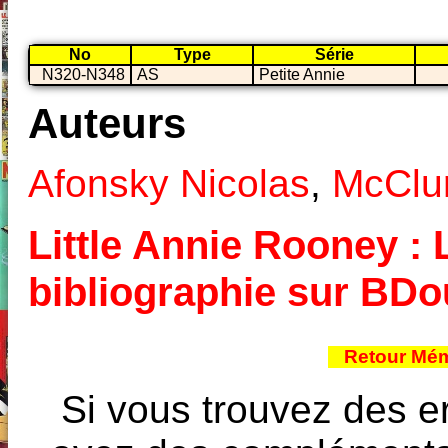
No
Type
Série
N320-N348
AS
Petite Annie
Auteurs
Afonsky Nicolas
,
McClur
Little Annie Rooney : L
bibliographie sur BD
Retour Mém
Si vous trouvez des e