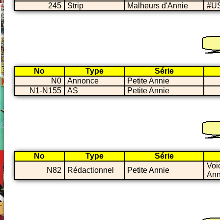
245
Strip
Malheurs d'Annie
#US
No
Type
Série
N0
Annonce
Petite Annie
N1-N155
AS
Petite Annie
No
Type
Série
Voi
N82
Rédactionnel
Petite Annie
Ann