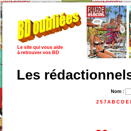
Le site qui vous aide
à retrouver vos BD
Les rédactionnels
Nom :
2
5
7
A
B
C
D
E