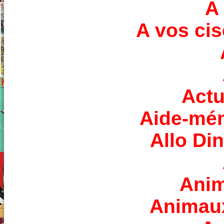
A 
A vos cis
Actu
Aide-mém
Allo Din
Anim
Animaux