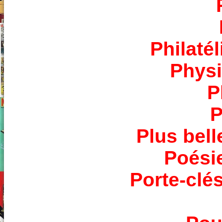
Philatél
Phys
P
P
Plus bell
Poési
Porte-clé