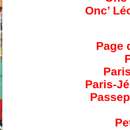
Onc’ Lé
Page 
Pari
Paris-J
Passep
Pe