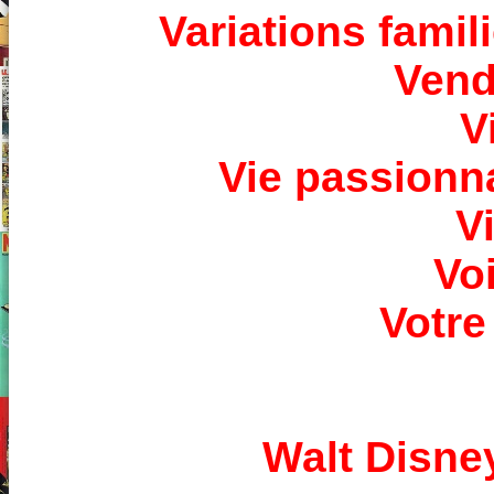
Variations famil
Vend
V
Vie passionn
V
Vo
Votre
Walt Disney