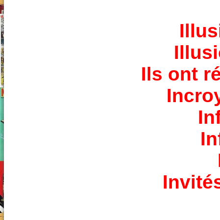
Illu
Illus
Ils ont r
Incro
In
In
Invité