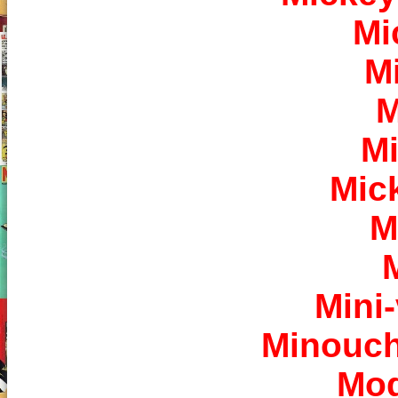
Mi
M
M
M
Mic
M
Mini-
Minouche
Mod