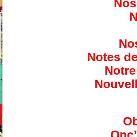
Nos
N
Nos
Notes de
Notre
Nouvell
Ob
Onc’