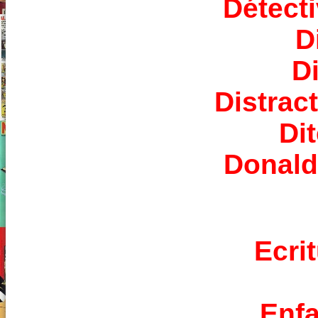
Détecti
D
D
Distrac
Dit
Donald
Ecri
Enfa