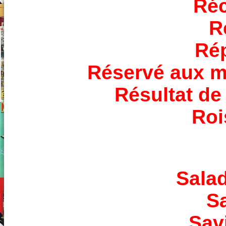
Réc
R
Rép
Réservé aux m
Résultat de
Roi
Sala
S
Sav