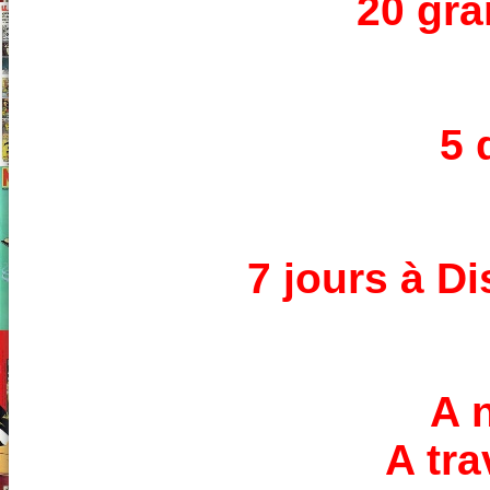
20 gra
5 
7 jours à D
A 
A tr