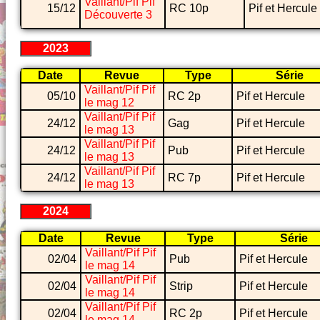
Vaillant/Pif Pif
15/12
RC 10p
Pif et Hercule
Découverte 3
2023
Date
Revue
Type
Série
Vaillant/Pif Pif
05/10
RC 2p
Pif et Hercule
le mag 12
Vaillant/Pif Pif
24/12
Gag
Pif et Hercule
le mag 13
Vaillant/Pif Pif
24/12
Pub
Pif et Hercule
le mag 13
Vaillant/Pif Pif
24/12
RC 7p
Pif et Hercule
le mag 13
2024
Date
Revue
Type
Série
Vaillant/Pif Pif
02/04
Pub
Pif et Hercule
le mag 14
Vaillant/Pif Pif
02/04
Strip
Pif et Hercule
le mag 14
Vaillant/Pif Pif
02/04
RC 2p
Pif et Hercule
le mag 14