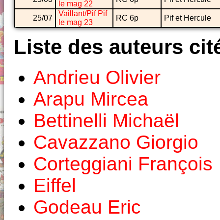
le mag 22
Vaillant/Pif Pif
25/07
RC 6p
Pif et Hercule
le mag 23
Liste des auteurs cit
Andrieu Olivier
Arapu Mircea
Bettinelli Michaël
Cavazzano Giorgio
Corteggiani François
Eiffel
Godeau Eric