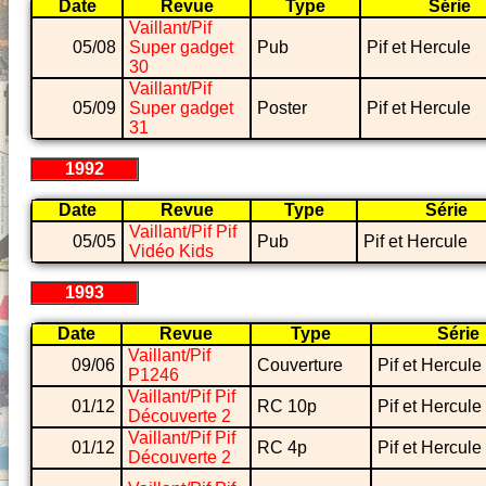
Date
Revue
Type
Série
Vaillant/Pif
05/08
Super gadget
Pub
Pif et Hercule
30
Vaillant/Pif
05/09
Super gadget
Poster
Pif et Hercule
31
1992
Date
Revue
Type
Série
Vaillant/Pif Pif
05/05
Pub
Pif et Hercule
Vidéo Kids
1993
Date
Revue
Type
Série
Vaillant/Pif
09/06
Couverture
Pif et Hercule
P1246
Vaillant/Pif Pif
01/12
RC 10p
Pif et Hercule
Découverte 2
Vaillant/Pif Pif
01/12
RC 4p
Pif et Hercule
Découverte 2