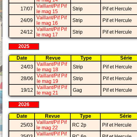
Vaillant/Pif Pif
17/07
Strip
Pif et Hercule
le mag 15
Vaillant/Pif Pif
24/09
Strip
Pif et Hercule
le mag 16
Vaillant/Pif Pif
24/12
Strip
Pif et Hercule
le mag 17
2025
Date
Revue
Type
Série
Vaillant/Pif Pif
24/03
Strip
Pif et Hercule
le mag 18
Vaillant/Pif Pif
28/06
Strip
Pif et Hercule
le mag 19
Vaillant/Pif Pif
19/12
Gag
Pif et Hercule
le mag 21
2026
Date
Revue
Type
Série
Vaillant/Pif Pif
25/03
RC 2p
Pif et Hercule
le mag 22
Vaillant/Pif Pif
25/03
RC 6p
Pif et Hercule