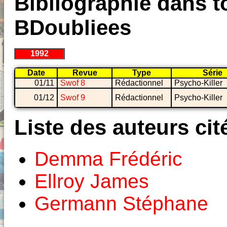
Bibliographie dans to
BDoubliees
1992
Date
Revue
Type
Série
01/11
Swof 8
Rédactionnel
Psycho-Killer
01/12
Swof 9
Rédactionnel
Psycho-Killer
Liste des auteurs cit
Demma Frédéric
Ellroy James
Germann Stéphane