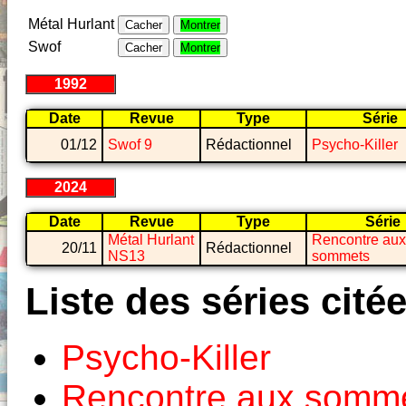
Métal Hurlant
Cacher
Montrer
Swof
Cacher
Montrer
1992
Date
Revue
Type
Série
01/12
Swof 9
Rédactionnel
Psycho-Killer
2024
Date
Revue
Type
Série
Métal Hurlant
Rencontre aux
20/11
Rédactionnel
NS13
sommets
Liste des séries cité
Psycho-Killer
Rencontre aux somm