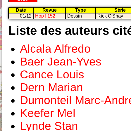
Date
Revue
Type
Série
01/12
Hop ! 152
Dessin
Rick O'Shay
Liste des auteurs cit
Alcala Alfredo
Baer Jean-Yves
Cance Louis
Dern Marian
Dumonteil Marc-Andr
Keefer Mel
Lynde Stan