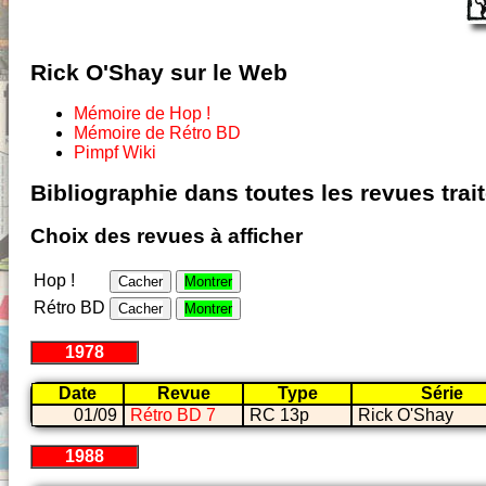
Rick O'Shay sur le Web
Mémoire de Hop !
Mémoire de Rétro BD
Pimpf Wiki
Bibliographie dans toutes les revues tra
Choix des revues à afficher
Hop !
Cacher
Montrer
Rétro BD
Cacher
Montrer
1978
Date
Revue
Type
Série
01/09
Rétro BD 7
RC 13p
Rick O'Shay
1988