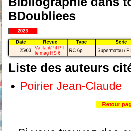
Bibliographie dans to
BDoubliees
2023
Date
Revue
Type
Série
Vaillant/Pif Pif
25/03
RC 6p
Supermatou / Pi
le mag HS 6
Liste des auteurs cit
Poirier Jean-Claude
Retour pa