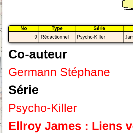
No
Type
Série
9
Rédactionnel
Psycho-Killer
Jam
Co-auteur
Germann Stéphane
Série
Psycho-Killer
Ellroy James : Liens v