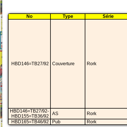
No
Type
Série
HBD146=TB27/92
Couverture
Rork
HBD146=TB27/92-
AS
Rork
HBD155=TB36/92
HBD165=TB46/92
Pub
Rork