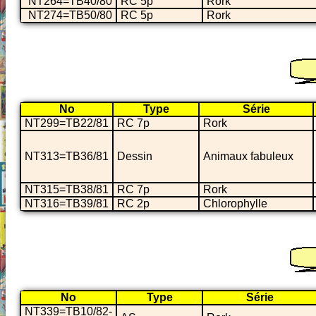
NT264=TB40/80
RC 5p
Rork
NT274=TB50/80
RC 5p
Rork
No
Type
Série
NT299=TB22/81
RC 7p
Rork
NT313=TB36/81
Dessin
Animaux fabuleux
NT315=TB38/81
RC 7p
Rork
NT316=TB39/81
RC 2p
Chlorophylle
No
Type
Série
NT339=TB10/82-