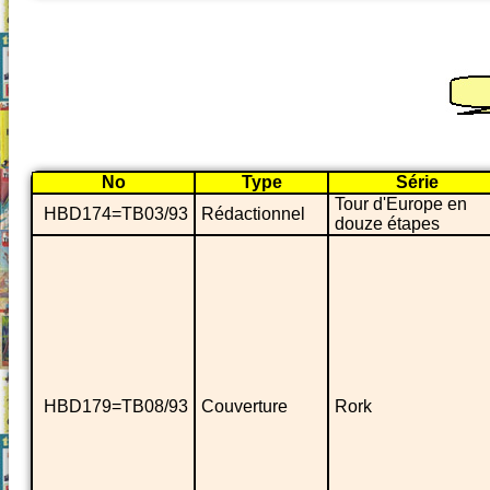
No
Type
Série
Tour d'Europe en
HBD174=TB03/93
Rédactionnel
douze étapes
HBD179=TB08/93
Couverture
Rork