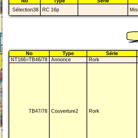
No
Type
Série
Sélection38
RC 16p
Mis
No
Type
Série
NT166=TB46/78
Annonce
Rork
TB47/78
Couverture2
Rork