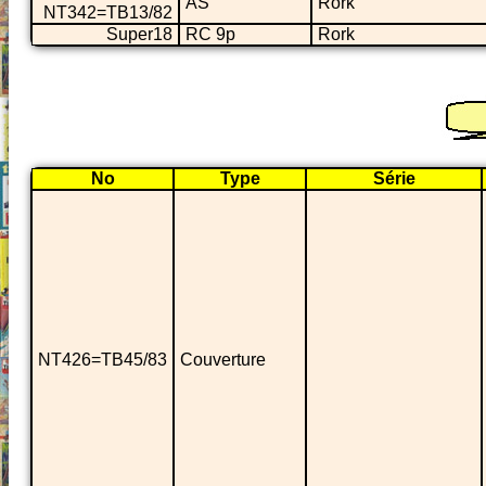
AS
Rork
NT342=TB13/82
Super18
RC 9p
Rork
No
Type
Série
NT426=TB45/83
Couverture