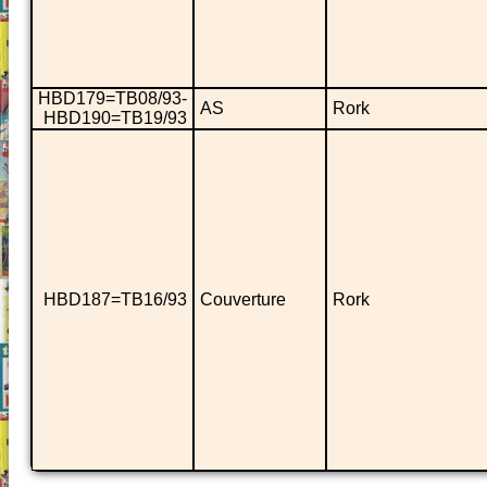
HBD179=TB08/93-
AS
Rork
HBD190=TB19/93
HBD187=TB16/93
Couverture
Rork