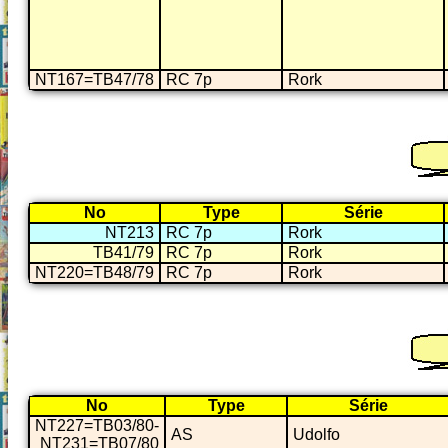
NT167=TB47/78
RC 7p
Rork
No
Type
Série
NT213
RC 7p
Rork
TB41/79
RC 7p
Rork
NT220=TB48/79
RC 7p
Rork
No
Type
Série
NT227=TB03/80-
AS
Udolfo
NT231=TB07/80