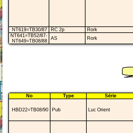
NT619=TB30/87
RC 2p
Rork
NT641=TB52/87-
AS
Rork
NT649=TB08/88
No
Type
Série
HBD22=TB08/90
Pub
Luc Orient