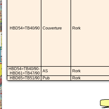
HBD54=TB40/90
Couverture
Rork
HBD54=TB40/90-
AS
Rork
HBD61=TB47/90
HBD65=TB51/90
Pub
Rork