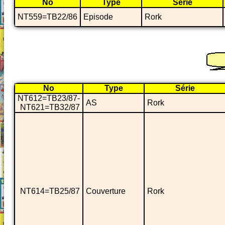
No
Type
Série
NT559=TB22/86
Episode
Rork
No
Type
Série
NT612=TB23/87-
AS
Rork
NT621=TB32/87
NT614=TB25/87
Couverture
Rork