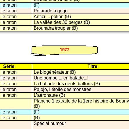
le raton
(F)
le raton
Pétarade à gogo
le raton
Antici ... potion (B)
le raton
La vallée des 30 berges (B)
le raton
Brouhaha troupier (B)
1977
Série
Titre
le raton
Le biogénérateur (B)
le raton
Une bombe ... en balade...!
le raton
La ballade des oeufs-ballons (B)
le raton
Pajojo, l’étoile des monstres
le raton
L’aéronaute (B)
Planche 1 extraite de la 1ère histoire de Beany
(B)
le raton
(F)
le raton
(B)
Spécial humour