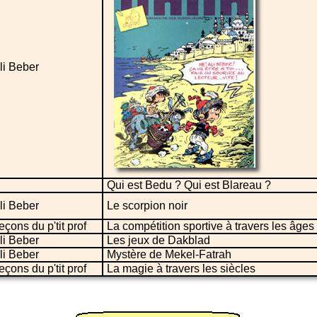
li Beber
Qui est Bedu ? Qui est Blareau ?
li Beber
Le scorpion noir
eçons du p'tit prof
La compétition sportive à travers les âges
li Beber
Les jeux de Dakblad
li Beber
Mystère de Mekel-Fatrah
eçons du p'tit prof
La magie à travers les siècles