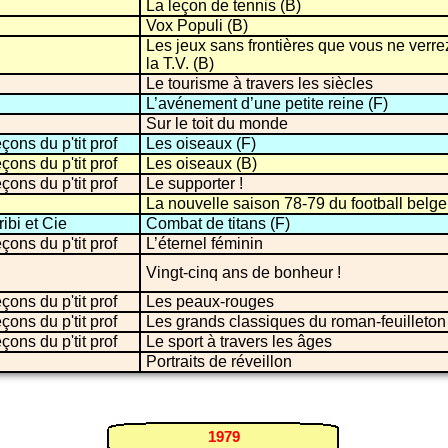
La leçon de tennis (B)
Vox Populi (B)
Les jeux sans frontières que vous ne verre
la T.V. (B)
Le tourisme à travers les siècles
L’avénement d’une petite reine (F)
Sur le toit du monde
çons du p'tit prof
Les oiseaux (F)
çons du p'tit prof
Les oiseaux (B)
çons du p'tit prof
Le supporter !
La nouvelle saison 78-79 du football belge
ribi et Cie
Combat de titans (F)
çons du p'tit prof
L’éternel féminin
Vingt-cinq ans de bonheur !
çons du p'tit prof
Les peaux-rouges
çons du p'tit prof
Les grands classiques du roman-feuilleton
çons du p'tit prof
Le sport à travers les âges
Portraits de réveillon
1979