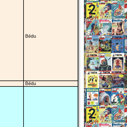
Bédu
Bédu