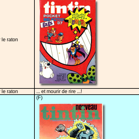
le raton
le raton
... et mourir de rire ...!
(F)