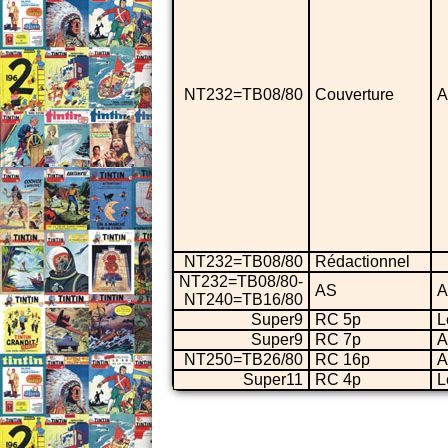
NT232=TB08/80
Couverture
A
NT232=TB08/80
Rédactionnel
NT232=TB08/80-
AS
A
NT240=TB16/80
Super9
RC 5p
L
Super9
RC 7p
A
NT250=TB26/80
RC 16p
A
Super11
RC 4p
L