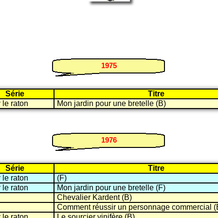
1975
Série
Titre
le raton
Mon jardin pour une bretelle (B)
1976
Série
Titre
le raton
(F)
le raton
Mon jardin pour une bretelle (F)
Chevalier Kardent (B)
Comment réussir un personnage commercial (
le raton
Le sourcier vinifère (B)