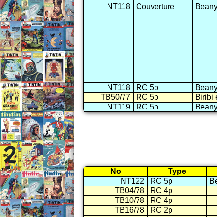
NT118
Couverture
Beany 
NT118
RC 5p
Beany 
TB50/77
RC 5p
Biribi 
NT119
RC 5p
Beany 
No
Type
NT122
RC 5p
Be
TB04/78
RC 4p
TB10/78
RC 4p
TB16/78
RC 2p