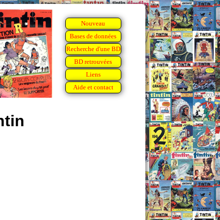
Nouveau
Bases de données
Recherche d'une BD
BD retrouvées
Liens
Aide et contact
ntin