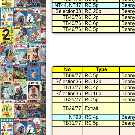
NT44, NT47
RC 5p
Beany 
Sélection33
RC 20p
Beany 
TB40/76
RC 2p
Beany 
TB40/76
RC 6p
Beany 
TB46/76
RC 5p
Beany 
No
Type
TB09/77
RC 5p
Beany 
Sélection35
RC 12p
Beany 
TB13/77
RC 4p
Beany 
Sélection36
RC 16p
Beany 
TB25/77
RC 5p
Beany 
TB29/77
Extrait
NT98
RC 4p
Beany 
TB31/77
RC 5p
Beany 