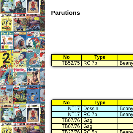
Parutions
No
Type
TB52/75
RC 7p
Beany 
No
Type
NT17
Dessin
Beany 
NT17
RC 7p
Beany 
TB07/76
Gag
TB07/76
Gag
TB27/76
RC 5p
Beany 