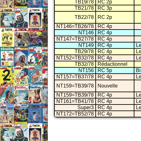
TB19/78
RC 2p
TB21/78
RC 3p
TB22/78
RC 2p
NT146=TB26/78
RC 4p
NT146
RC 4p
NT147=TB27/78
RC 4p
NT149
RC 4p
Le
TB29/78
RC 4p
Le
NT152=TB32/78
RC 4p
Le
TB32/78
Rédactionnel
NT156
RC 5p
Bi
NT157=TB37/78
RC 4p
Le
NT159=TB39/78
Nouvelle
NT159=TB39/78
RC 4p
Le
NT161=TB41/78
RC 4p
Le
Super3
RC 4p
Le
NT172=TB52/78
RC 4p