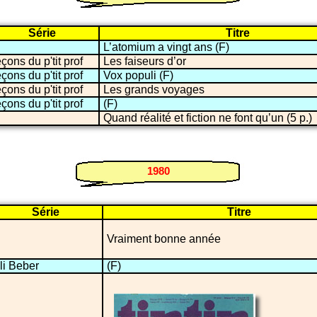
Série
Titre
L’atomium a vingt ans (F)
çons du p'tit prof
Les faiseurs d’or
çons du p'tit prof
Vox populi (F)
çons du p'tit prof
Les grands voyages
çons du p'tit prof
(F)
Quand réalité et fiction ne font qu’un (5 p.)
1980
Série
Titre
Vraiment bonne année
li Beber
(F)