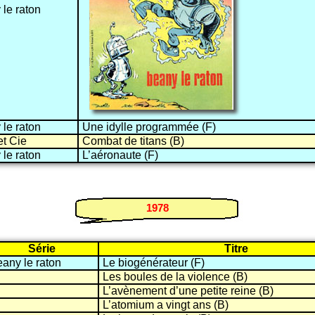
le raton
le raton
Une idylle programmée (F)
et Cie
Combat de titans (B)
le raton
L’aéronaute (F)
1978
Série
Titre
any le raton
Le biogénérateur (F)
Les boules de la violence (B)
L’avènement d’une petite reine (B)
L’atomium a vingt ans (B)