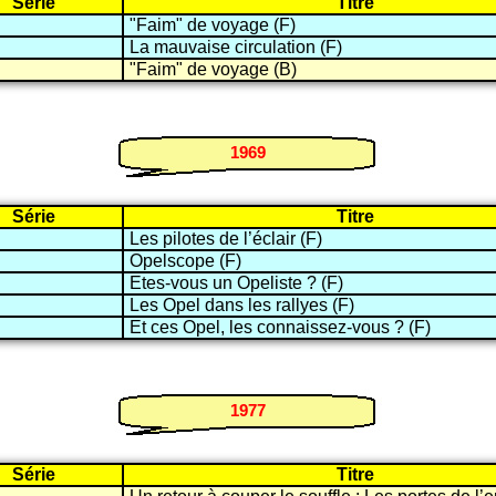
Série
Titre
"Faim" de voyage (F)
La mauvaise circulation (F)
"Faim" de voyage (B)
1969
Série
Titre
Les pilotes de l’éclair (F)
Opelscope (F)
Etes-vous un Opeliste ? (F)
Les Opel dans les rallyes (F)
Et ces Opel, les connaissez-vous ? (F)
1977
Série
Titre