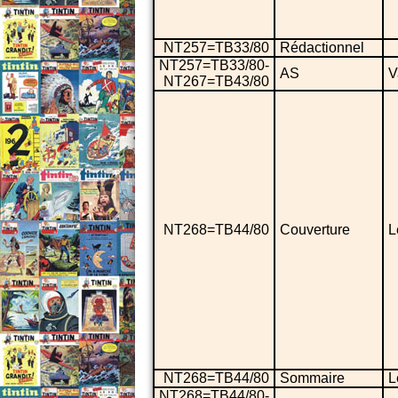
NT257=TB33/80
Rédactionnel
NT257=TB33/80-
AS
V
NT267=TB43/80
NT268=TB44/80
Couverture
L
NT268=TB44/80
Sommaire
L
NT268=TB44/80-