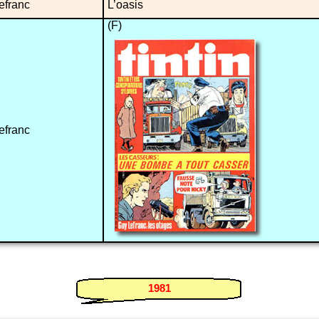
efranc
L’oasis
(F)
efranc
1981