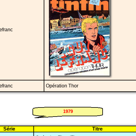
efranc
efranc
Opération Thor
1979
Série
Titre