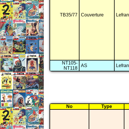
TB35/77
Couverture
Lefra
NT105-
AS
Lefra
NT118
No
Type