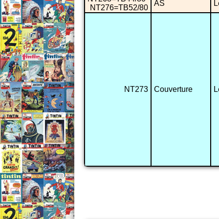
AS
L
NT276=TB52/80
NT273
Couverture
L