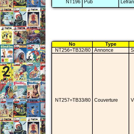
NT196
Pub
Lefra
No
Type
NT256=TB32/80
Annonce
S
NT257=TB33/80
Couverture
V