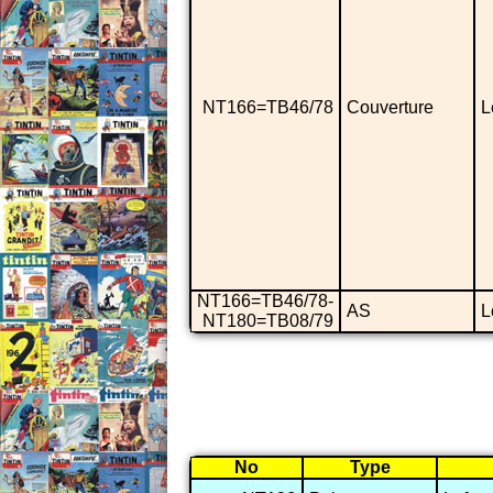
NT166=TB46/78
Couverture
L
NT166=TB46/78-
AS
L
NT180=TB08/79
No
Type