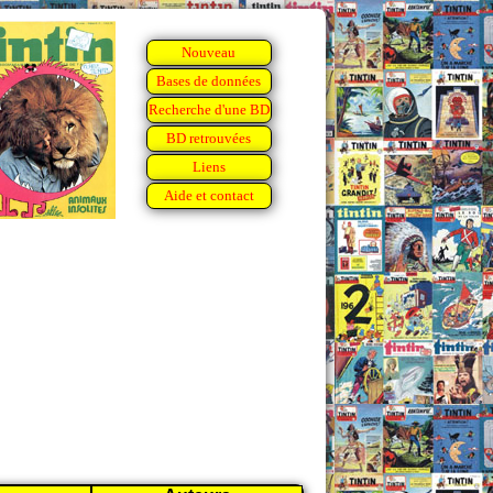
Nouveau
Bases de données
Recherche d'une BD
BD retrouvées
Liens
Aide et contact