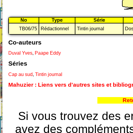
No
Type
Série
TB06/75
Rédactionnel
Tintin journal
Dos
Co-auteurs
Duval Yves
,
Paape Eddy
Séries
Cap au sud
,
Tintin journal
Mahuzier : Liens vers d'autres sites et bibli
Ret
Si vous trouvez des e
avez des compléments à