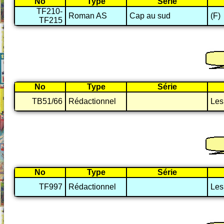
No
Type
Série
TF210-
Roman AS
Cap au sud
(F)
TF215
No
Type
Série
TB51/66
Rédactionnel
Les
No
Type
Série
TF997
Rédactionnel
Les