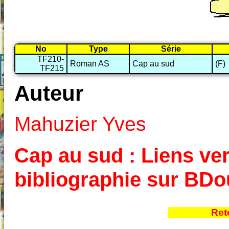
No
Type
Série
TF210-
Roman AS
Cap au sud
(F)
TF215
Auteur
Mahuzier Yves
Cap au sud : Liens ver
bibliographie sur BD
Ret