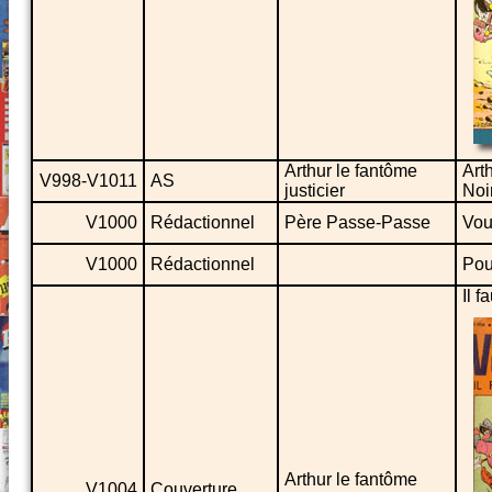
Arthur le fantôme
Arth
V998-V1011
AS
justicier
Noi
V1000
Rédactionnel
Père Passe-Passe
Vous
V1000
Rédactionnel
Pou
Il f
Arthur le fantôme
V1004
Couverture