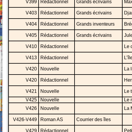
V399
Rédactionnel
Grands écrivains
Max
V403
Rédactionnel
Grands écrivains
Dja
V404
Rédactionnel
Grands inventeurs
Bré
V405
Rédactionnel
Grands écrivains
Jul
V410
Rédactionnel
Le 
V413
Rédactionnel
L’î
V420
Nouvelle
La 
V420
Rédactionnel
Her
V421
Nouvelle
Le 
V425
Nouvelle
Le 
V426
Nouvelle
La 
V426-V449
Roman AS
Courrier des îles
V429
Rédactionnel
Pet