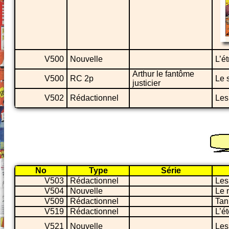
V500
Nouvelle
L’é
Arthur le fantôme
V500
RC 2p
Le 
justicier
V502
Rédactionnel
Les
No
Type
Série
V503
Rédactionnel
Les
V504
Nouvelle
Le 
V509
Rédactionnel
Tan
V519
Rédactionnel
L’ét
V521
Nouvelle
Les 