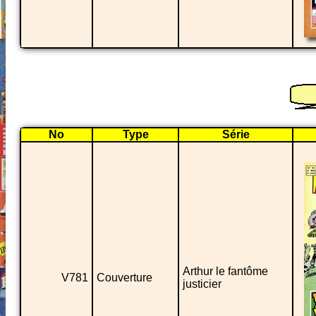
No
Type
Série
Arthur le fantôme
V781
Couverture
justicier