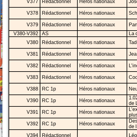
V377
Rédactionnel
Héros nationaux
Jos
V378
Rédactionnel
Héros nationaux
Sch
V379
Rédactionnel
Héros nationaux
Pan
V380-V392
AS
La 
V380
Rédactionnel
Héros nationaux
Tad
V381
Rédactionnel
Héros nationaux
Jea
V382
Rédactionnel
Héros nationaux
L’i
V383
Rédactionnel
Héros nationaux
Coc
V388
RC 1p
Héros nationaux
Neu
1.0
V390
RC 1p
Héros nationaux
de 
L’e
V391
RC 1p
Héros nationaux
plu
Des
V392
RC 1p
Héros nationaux
de 
V394
Rédactionnel
Léo