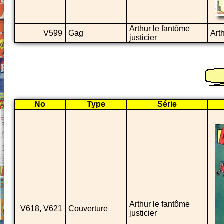
Arthur le fantôme
V599
Gag
Art
justicier
No
Type
Série
Arthur le fantôme
V618, V621
Couverture
justicier