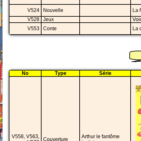
V524
Nouvelle
La 
V528
Jeux
Voi
V553
Conte
La 
No
Type
Série
V558, V563,
Arthur le fantôme
Couverture