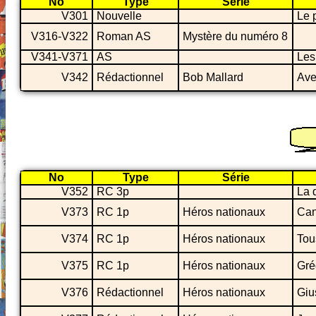
No
Type
Série
V301
Nouvelle
Le 
V316-V322
Roman AS
Mystère du numéro 8
V341-V371
AS
Les
V342
Rédactionnel
Bob Mallard
Ave
No
Type
Série
V352
RC 3p
La 
V373
RC 1p
Héros nationaux
Can
V374
RC 1p
Héros nationaux
Tou
V375
RC 1p
Héros nationaux
Gré
V376
Rédactionnel
Héros nationaux
Giu