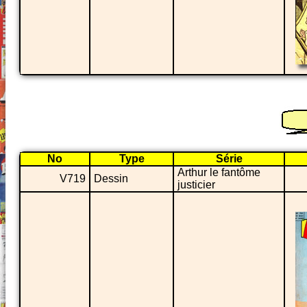
No
Type
Série
Arthur le fantôme
V719
Dessin
justicier