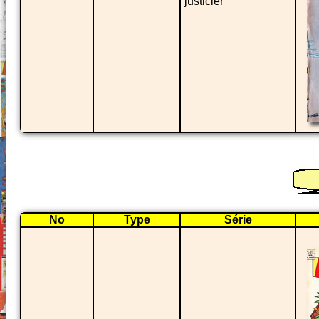
justicier
No
Type
Série