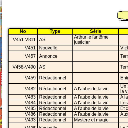
No
Type
Série
Arthur le fantôme
V451-V811
AS
justicier
V451
Nouvelle
Vict
V457
Annonce
Ter
V458-V490
AS
Ter
V459
Rédactionnel
Entr
Un m
V482
Rédactionnel
A l'aube de la vie
la v
V483
Rédactionnel
A l'aube de la vie
A l
V484
Rédactionnel
A l'aube de la vie
Les
V485
Rédactionnel
A l'aube de la vie
Et c
V486
Rédactionnel
A l'aube de la vie
Aux
V493
Rédactionnel
Mystère et magie