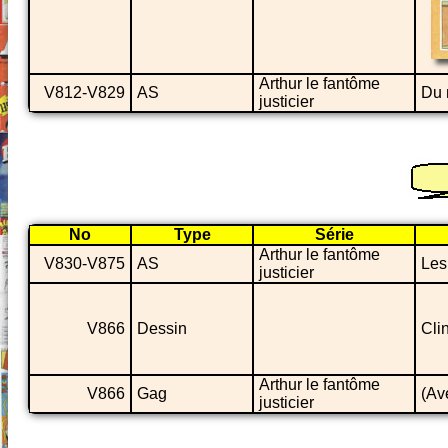
Arthur le fantôme
V812-V829
AS
Du 
justicier
No
Type
Série
Arthur le fantôme
V830-V875
AS
Les
justicier
V866
Dessin
Clin
Arthur le fantôme
V866
Gag
(Av
justicier