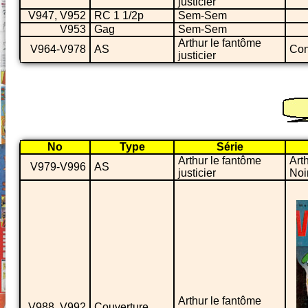
justicier
V947, V952
RC 1 1/2p
Sem-Sem
V953
Gag
Sem-Sem
Arthur le fantôme
V964-V978
AS
Con
justicier
No
Type
Série
Arthur le fantôme
Arth
V979-V996
AS
justicier
Noi
Arthur le fantôme
V988, V992
Couverture