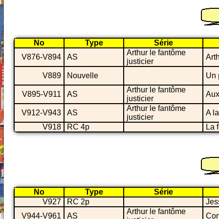
No
Type
Série
Arthur le fantôme
V876-V894
AS
Art
justicier
V889
Nouvelle
Un 
Arthur le fantôme
V895-V911
AS
Aux
justicier
Arthur le fantôme
V912-V943
AS
A l
justicier
V918
RC 4p
La 
No
Type
Série
V927
RC 2p
Jes
Arthur le fantôme
V944-V961
AS
Con