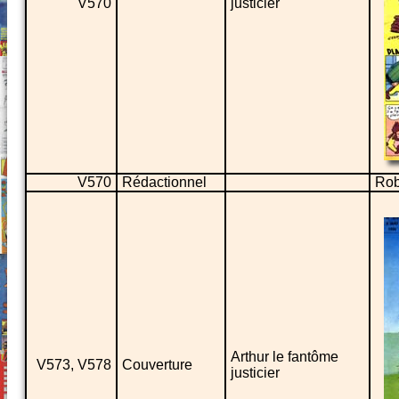
V570
justicier
V570
Rédactionnel
Rob
Arthur le fantôme
V573, V578
Couverture
justicier