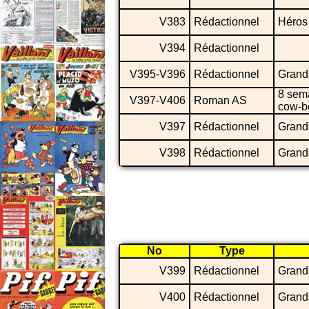
V383
Rédactionnel
Héros
V394
Rédactionnel
V395-V396
Rédactionnel
Grand
8 sem
V397-V406
Roman AS
cow-b
V397
Rédactionnel
Grands
V398
Rédactionnel
Grand
No
Type
V399
Rédactionnel
Grands
V400
Rédactionnel
Grand