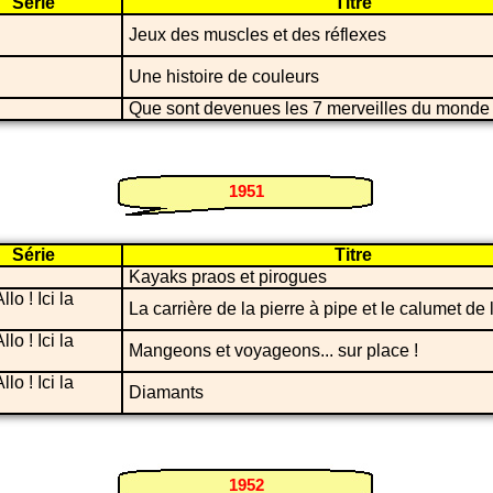
Série
Titre
Jeux des muscles et des réflexes
Une histoire de couleurs
Que sont devenues les 7 merveilles du monde
1951
Série
Titre
Kayaks praos et pirogues
llo ! Ici la
La carrière de la pierre à pipe et le calumet de 
llo ! Ici la
Mangeons et voyageons... sur place !
llo ! Ici la
Diamants
1952