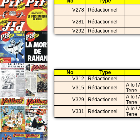
No
Type
V278
Rédactionnel
V281
Rédactionnel
V292
Rédactionnel
No
Type
V312
Rédactionnel
Allo ! A
V315
Rédactionnel
Terre
Allo ! A
V329
Rédactionnel
Terre
Allo ! A
V331
Rédactionnel
Terre