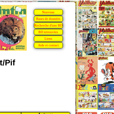
Nouveau
Bases de données
Recherche d'une BD
BD retrouvées
Liens
Aide et contact
/Pif