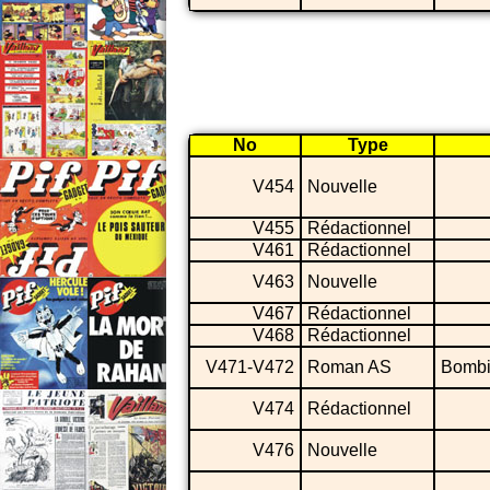
No
Type
V454
Nouvelle
V455
Rédactionnel
V461
Rédactionnel
V463
Nouvelle
V467
Rédactionnel
V468
Rédactionnel
V471-V472
Roman AS
Bombil
V474
Rédactionnel
V476
Nouvelle