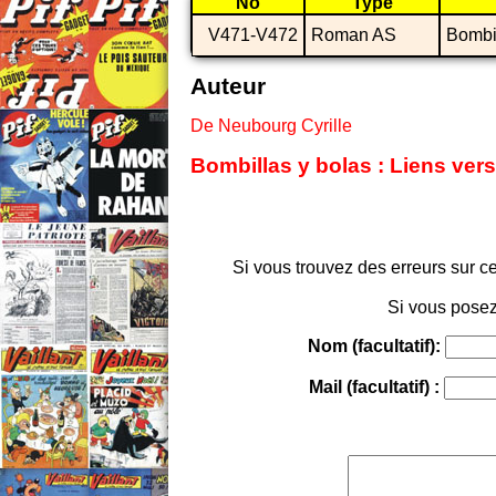
No
Type
V471-V472
Roman AS
Bombil
Auteur
De Neubourg Cyrille
Bombillas y bolas : Liens vers
Si vous trouvez des erreurs sur ce
Si vous posez
Nom (facultatif):
Mail (facultatif) :