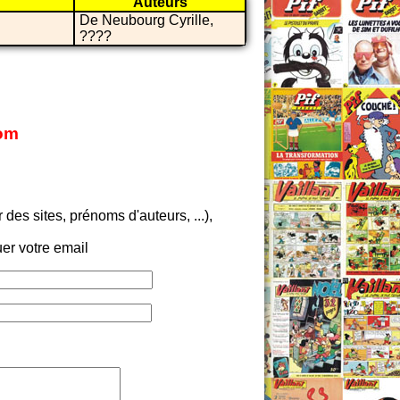
Auteurs
De Neubourg Cyrille,
????
com
es sites, prénoms d'auteurs, ...),
er votre email