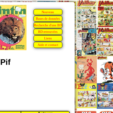
Nouveau
Bases de données
Recherche d'une BD
BD retrouvées
Liens
Aide et contact
Pif