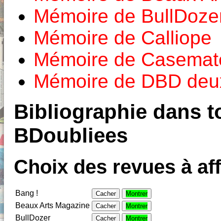
Mémoire de BullDoze
Mémoire de Calliope
Mémoire de Casemat
Mémoire de DBD deux
Bibliographie dans to
BDoubliees
Choix des revues à aff
Bang !
Cacher
Montrer
Beaux Arts Magazine
Cacher
Montrer
BullDozer
Cacher
Montrer