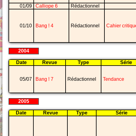
01/09
Calliope 6
Rédactionnel
01/10
Bang ! 4
Rédactionnel
Cahier critiqu
2004
Date
Revue
Type
Série
05/07
Bang ! 7
Rédactionnel
Tendance
2005
Date
Revue
Type
Série